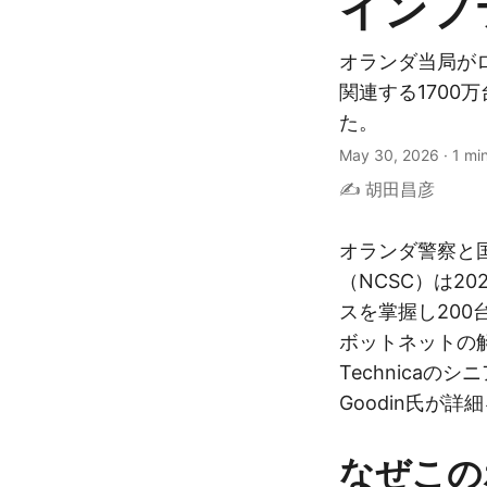
インフ
オランダ当局がロ
関連する1700
た。
May 30, 2026
·
1 mi
✍️ 胡田昌彦
オランダ警察と
（NCSC）は20
スを掌握し20
ボットネットの解
Technicaの
Goodin氏が
なぜこの