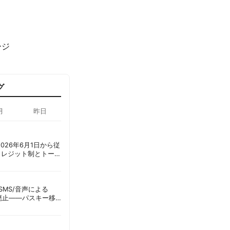
ージ
グ
月
昨日
ot、2026年6月1日から従
クレジット制とトーク
ーショック」を回避
ID、SMS/音声による
に廃止——パスキー移
彦