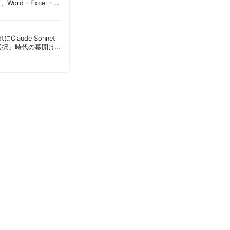
加、Word・Excel・
可能に | 胡田昌彦
lotにClaude Sonnet
選択」時代の幕開け
意点 | 胡田昌彦