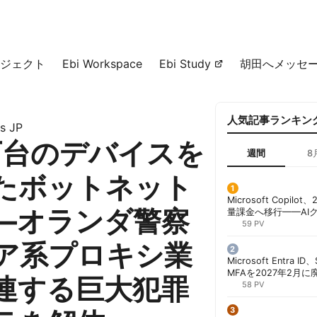
ジェクト
Ebi Workspace
Ebi Study
胡田へメッセ
人気記事ランキン
s JP
0万台のデバイスを
週間
8
たボットネット
Microsoft Copil
―オランダ警察
量課金へ移行——AI
ンコストで「メータ
59 PV
する方法 | 胡田昌彦
ア系プロキシ業
Microsoft Entra 
MFAを2027年2月
連する巨大犯罪
行が既定に | 胡田昌
58 PV