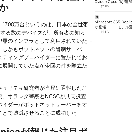
Claude Opus 5が追
か
PowerPointで選択
17 PV
Microsoft 365 Copi
1700万台というのは、日本の全世帯
が登場——「モデル
当する数のデバイスが、所有者の知ら
と管理者が知るべき注
16 PV
犯罪のインフラとして利用されていた
。しかもボットネットの管制サーバー
スティングプロバイダーに置かれてお
に展開していた点が今回の件を際立た
キュリティ研究者が当局に通報したこ
後、オランダ警察とNCSCが共同捜査
バイダーがボットネットサーバーをオ
ことで壊滅させることに成功した。
echnicaが報じた注目ポ