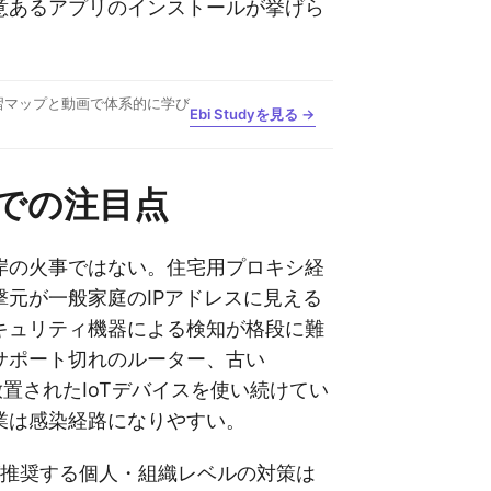
意あるアプリのインストールが挙げら
習マップと動画で体系的に学び
Ebi Studyを見る →
での注目点
岸の火事ではない。住宅用プロキシ経
撃元が一般家庭のIPアドレスに見える
キュリティ機器による検知が格段に難
サポート切れのルーター、古い
、放置されたIoTデバイスを使い続けてい
業は感染経路になりやすい。
in氏が推奨する個人・組織レベルの対策は