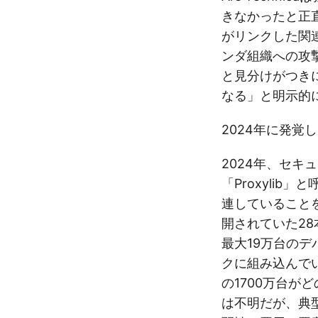
きなかったと正
がリンクした関
ンダ組織への攻
と見分けがつき
なる」と明示的
2024年に発覚した
2024年、セキ
「Proxylib
連していることを突
開されていた2
最大19万台の
クに組み込んで
の1700万台が
は不明だが、典