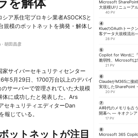
ラを解体
Microsoft ShareP
大規模UIリニューア
「Discover/Publis
40 PV
シア系住宅プロキシ業者ASOCKSと
階展開 | 胡田昌彦
万台規模のボットネットを摘発・解体し
KlueのOAuthトークン
客データ大規模流出
「Icarus」が犯行声明
28 PV
n
·
胡田昌彦
Copilot for W
脆弱性、Microsof
対策できず | 胡田昌
21 PV
国家サイバーセキュリティセンター
26年5月29日、1700万台以上のデバイ
ClaudeがM365に
実現したSharePoint・
0台のサーバーで管理されていた大規模
携、セキュリティと
20 PV
体に成功したと発表した。Ars
解く | 胡田昌彦
シニアセキュリティエディターDan
AI時代のメモリを占う
詳細を報じている。
開幕へ ― キオクシ
基調講演に集結 | 胡
17 PV
ボットネットが注目
Microsoft 365 Copi