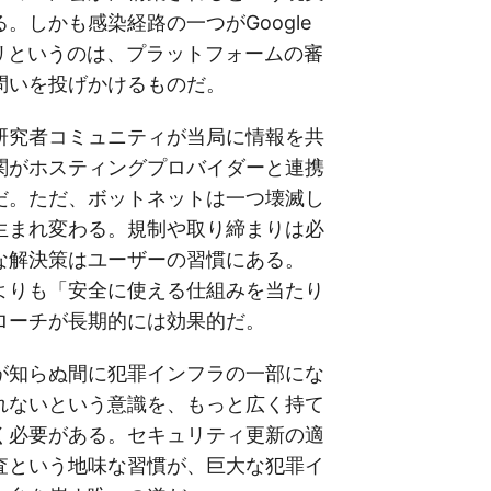
。しかも感染経路の一つがGoogle
プリというのは、プラットフォームの審
問いを投げかけるものだ。
研究者コミュニティが当局に情報を共
関がホスティングプロバイダーと連携
だ。ただ、ボットネットは一つ壊滅し
生まれ変わる。規制や取り締まりは必
な解決策はユーザーの習慣にある。
よりも「安全に使える仕組みを当たり
ローチが長期的には効果的だ。
が知らぬ間に犯罪インフラの一部にな
れないという意識を、もっと広く持て
く必要がある。セキュリティ更新の適
査という地味な習慣が、巨大な犯罪イ