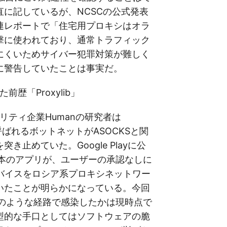
直に記しているが、NCSCの公式発表
連レポートで「住宅用プロキシはオラ
撃に使われており、通常トラフィック
にくいためサイバー犯罪対策が難しく
に警告していたことは事実だ。
前歴「Proxylib」
ュリティ企業Humanの研究者は
」と呼ばれるボットネットがASOCKSと関
き止めていた。Google Playに公
8本のアプリが、ユーザーの承認なしに
デバイスをロシア系プロキシネットワー
いたことが明らかになっている。今回
どのような経路で感染したかは現時点で
型的な手口としてはソフトウェアの脆