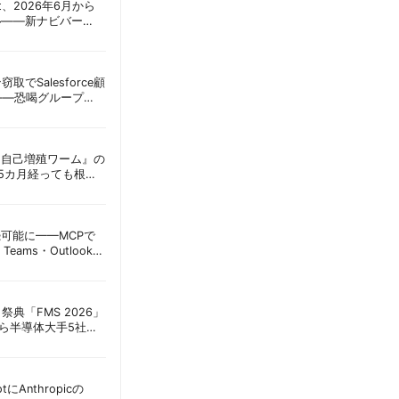
oint、2026年6月から
ル——新ナビバー
h/Build」とAI機能を段
窃取でSalesforce顧
——恐喝グループ
 | 胡田昌彦
ordに『自己増殖ワーム』の
tは5カ月経っても根本
彦
接続可能に——MCPで
Teams・Outlook連
実務への影響を読み
祭典「FMS 2026」
アら半導体大手5社が
田昌彦
lotにAnthropicの