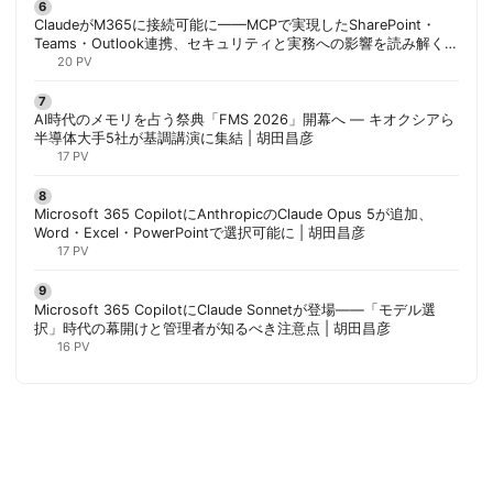
ClaudeがM365に接続可能に——MCPで実現したSharePoint・
Teams・Outlook連携、セキュリティと実務への影響を読み解く |
胡田昌彦
20 PV
AI時代のメモリを占う祭典「FMS 2026」開幕へ ― キオクシアら
半導体大手5社が基調講演に集結 | 胡田昌彦
17 PV
Microsoft 365 CopilotにAnthropicのClaude Opus 5が追加、
Word・Excel・PowerPointで選択可能に | 胡田昌彦
17 PV
Microsoft 365 CopilotにClaude Sonnetが登場——「モデル選
択」時代の幕開けと管理者が知るべき注意点 | 胡田昌彦
16 PV