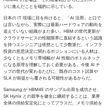
ジに進んだことを端的に示している。
日本の IT 現場に目を向けると、「AI 活用」と口で
は言いながら、実際には最新ハードウェアの動向を
追えていない組織がまだ多い。HBM の世代更新が
クラウドサービスの性能限界に直結するという認識
を持つエンジニアは依然として少数派だ。インフラ
投資の意思決定に関わるポジションにいる人材は、
少なくともメモリ帯域幅が AI 性能のボトルネック
になる原理を理解しておく必要がある。今後 AI チ
ップの世代が変わるたびに、既存のコスト試算や
SLA が前提から覆される可能性があるからだ。
Samsung が HBM4E のサンプル出荷を成功させ、
SK Hynix との競争を健全に継続することは、業界
全体の供給安定化にとってプラスだ。メモリ供給を