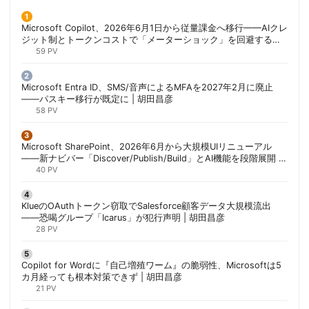
Microsoft Copilot、2026年6月1日から従量課金へ移行——AIクレ
ジット制とトークンコストで「メーターショック」を回避する方
法 | 胡田昌彦
59 PV
Microsoft Entra ID、SMS/音声によるMFAを2027年2月に廃止
——パスキー移行が既定に | 胡田昌彦
58 PV
Microsoft SharePoint、2026年6月から大規模UIリニューアル
——新ナビバー「Discover/Publish/Build」とAI機能を段階展開 |
胡田昌彦
40 PV
KlueのOAuthトークン窃取でSalesforce顧客データ大規模流出
——恐喝グループ「Icarus」が犯行声明 | 胡田昌彦
28 PV
Copilot for Wordに『自己増殖ワーム』の脆弱性、Microsoftは5
カ月経っても根本対策できず | 胡田昌彦
21 PV