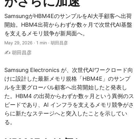
がさらに加速
SamsungがHBM4EのサンプルをAI大手顧客へ出荷
開始。HBM4出荷からわずか数ヶ月で次世代AI基盤
を支えるメモリ競争が新局面へ。
May 29, 2026
·
1 min
·
胡田昌彦
✍️ 胡田昌彦
Samsung Electronics が、次世代AIワークロード向
けに設計した最新メモリ規格「HBM4E」のサンプ
ルを主要グローバル顧客へ出荷開始したと発表し
た。HBM4 の出荷からわずか数ヶ月という異例のス
ピードであり、AI インフラを支えるメモリ競争がさ
らに新たなステージへと突入したことを示してい
る。