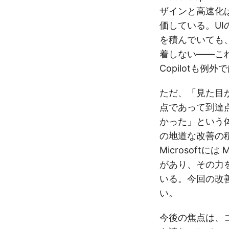
ザインと高速化
価している。UI
を積んでいても
着しない——こ
Copilotも例
ただ、「見た目
点であって到達
かった」という
の地道な改善の
Microsoft
があり、その力
いる。今回の改
い。
今後の焦点は、