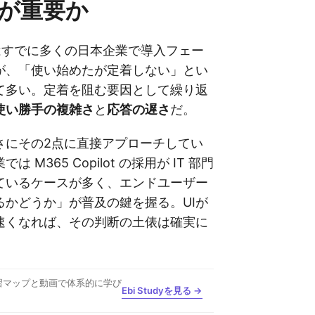
が重要か
lot はすでに多くの日本企業で導入フェー
が、「使い始めたが定着しない」とい
て多い。定着を阻む要因として繰り返
使い勝手の複雑さ
と
応答の遅さ
だ。
さにその2点に直接アプローチしてい
 M365 Copilot の採用が IT 部門
ているケースが多く、エンドユーザー
るかどうか」が普及の鍵を握る。UIが
速くなれば、その判断の土俵は確実に
習マップと動画で体系的に学び
Ebi Studyを見る →