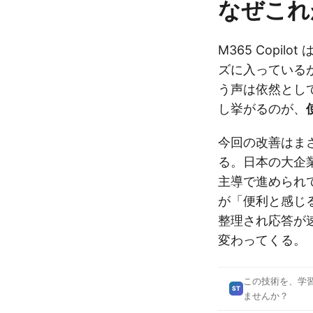
なぜこれ
M365 Copi
ズに入っている
う声は依然とし
し挙がるのが、
今回の改善はま
る。日本の大企業では
主導で進められ
が「便利と感じ
整理され応答が
変わってくる。
この技術を、学
ST
ませんか？