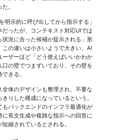
った。
lotを明示的に呼び出してから指示する」
本だったが、コンテキスト対応UIでは
ら状況に合った候補が提示される」形
。この違いは小さいようで大きい。AI
ユーザーほど「どう使えばいいかわか
入口の壁でつまずいており、その壁を
待できる。
ス全体のデザインも整理され、不要な
っきりした構成になっているという。
てもバックエンドのインフラ最適化が
特に長文生成や複雑な指示への回答に
が短縮されているとされる。