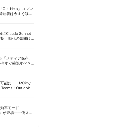
Get Help」コマン
T管理者は今すぐ移行
lotにClaude Sonnet
選択」時代の幕開け
意点 | 胡田昌彦
えた「メディア保存」
—今すぐ確認すべき
昌彦
接続可能に——MCPで
Teams・Outlook連
実務への影響を読み
sに「効率モード
ode）」が登場——低スペ
消費を自動最適化 |