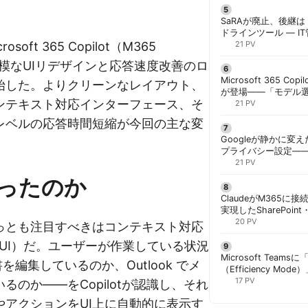
SaRAが廃止、後継は「
ドラインツール — I
crosoft 365 Copilot（M365
計画を | 胡田昌彦
21 PV
の大規模なUIリデザインと応答速度改善のロ
Microsoft 365 Copi
始した。よりクリーンなレイアウト、
が登場——「モデル
ンテキスト対応インターフェース、そ
と管理者が知るべき注
21 PV
レベルの応答時間短縮が今回の主な変
Googleが静かに変
プライバシー設定—
手順と注意点 | 胡田
21 PV
ったのか
ClaudeがM365に
実現したSharePoint・
携、セキュリティと
20 PV
っとも注目すべきはコンテキスト対応
解く | 胡田昌彦
tual UI）だ。ユーザーが作業している状況
Microsoft Team
書を編集しているのか、Outlook でメ
（Efficiency M
ック端末でのリソース
17 PV
るのか——をCopilotが認識し、それ
胡田昌彦
やアクションをUI上に自動的に表示す