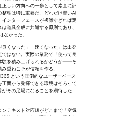
は正しい方向への一歩として素直に評
の整理は特に重要だ。どれだけ賢いAI
、インターフェースが複雑すぎれば定
れは道具全般に共通する原則であり、
外ではなかった。
が良くなった」「速くなった」は出発
点ではない。実際の業務で「使って良
体験を積み上げられるかどうか——そ
積み重ねこそが信頼を作る。
には M365 という圧倒的なユーザーベース
を正面から発揮できる環境はそろって
善がその足場になることを期待した
コンテキスト対応UIがどこまで「空気