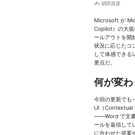
✍️ 胡田昌彦
Microsoft が Mi
Copilot）
ールアウトを開
状況に応じたコ
して体感できる
更点だ。
何が変わ
今回の更新でも
UI（Contex
——Word で文
ールを返信してい
に合わせた提案