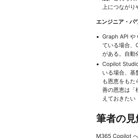
上につながり
エンジニア・パ
Graph API 
ている場合、C
がある。自動
Copilot St
いる場合、基盤
も恩恵をもた
善の恩恵は「標
えておきたい
筆者の見
M365 Copi