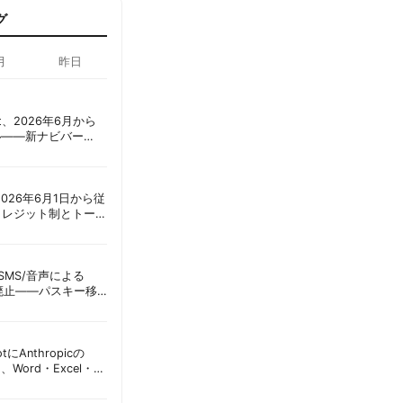
グ
月
昨日
oint、2026年6月から
ル——新ナビバー
h/Build」とAI機能を段
ot、2026年6月1日から従
クレジット制とトーク
ーショック」を回避
ID、SMS/音声による
に廃止——パスキー移
彦
lotにAnthropicの
加、Word・Excel・
可能に | 胡田昌彦