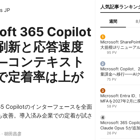
人気記事ランキン
s JP
週間
8
oft 365 Copilot
大刷新と応答速度
Microsoft ShareP
大規模UIリニューア
「Discover/Publis
95 PV
—コンテキスト
階展開 | 胡田昌彦
Microsoft Copil
Iで定着率は上が
量課金へ移行——AI
ンコストで「メータ
75 PV
する方法 | 胡田昌彦
Microsoft Entra 
MFAを2027年2月
M365 Copilotのインターフェースを全面
行が既定に | 胡田昌
58 PV
も改善。導入済み企業での定着が試さ
Microsoft 365 Copi
Claude Opus 5が追
n
·
胡田昌彦
PowerPointで選択
26 PV