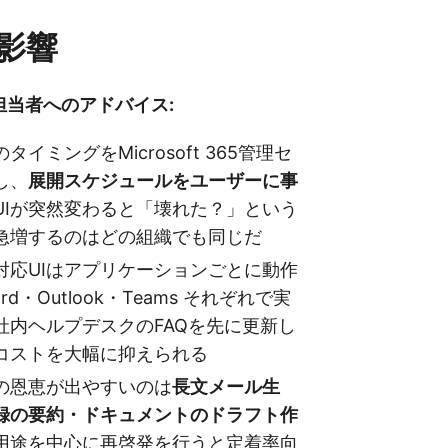
影響
担当者へのアドバイス:
イミングをMicrosoft 365管理セ
し、
展開スケジュールをユーザーに事
UIが突然変わると「壊れた？」という
急増するのはどの組織でも同じだ
対応UIはアプリケーションごとに動作
d・Outlook・Teams それぞれで実
社内ヘルプデスクのFAQを先に更新し
コストを大幅に抑えられる
の恩恵が出やすいのは
長文メール生
録の要約・ドキュメントのドラフト作
用途を中心に再啓発を行うと定着率向