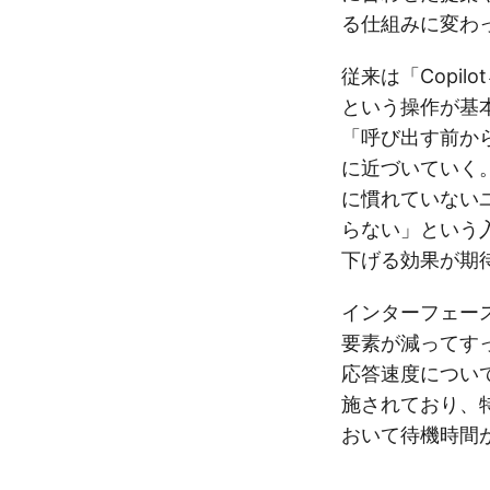
る仕組みに変わ
従来は「Copi
という操作が基
「呼び出す前か
に近づいていく
に慣れていない
らない」という
下げる効果が期
インターフェー
要素が減ってす
応答速度につい
施されており、
おいて待機時間