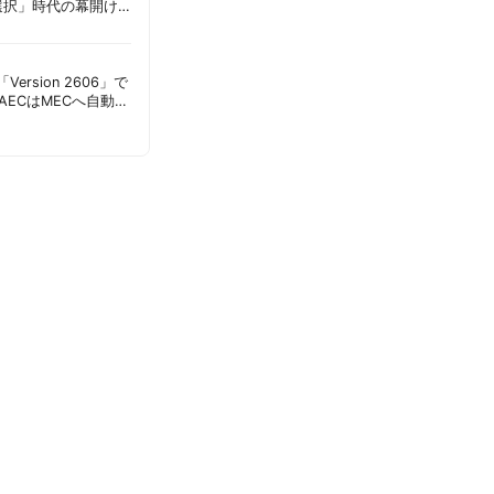
選択」時代の幕開け
意点 | 胡田昌彦
s「Version 2606」で
AECはMECへ自動移