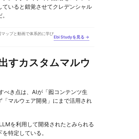
していると錯覚させてクレデンシャル
だ。
習マップと動画で体系的に学び
Ebi Studyを見る →
み出すカスタムマルウ
特筆すべき点は、AIが「囮コンテンツ生
ず「マルウェア開発」にまで活用され
eは、LLMを利用して開発されたとみられる
下を特定している。