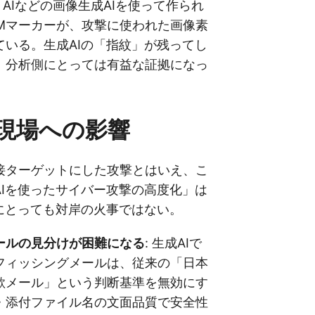
am AIなどの画像生成AIを使って作られ
LMマーカーが、攻撃に使われた画像素
ている。生成AIの「指紋」が残ってし
、分析側にとっては有益な証拠になっ
T現場への影響
接ターゲットにした攻撃とはいえ、こ
AIを使ったサイバー攻撃の高度化」は
者にとっても対岸の火事ではない。
ールの見分けが困難になる
: 生成AIで
フィッシングメールは、従来の「日本
欺メール」という判断基準を無効にす
・添付ファイル名の文面品質で安全性