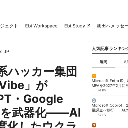
ジェクト
Ebi Workspace
Ebi Study
胡田へメッセ
人気記事ランキン
s JP
週間
8
系ハッカー集団
yVibe」が
Microsoft Entra 
MFAを2027年2月
行が既定に | 胡田昌
74 PV
PT・Google
Microsoft Copil
niを武器化——AI
量課金へ移行——AI
ンコストで「メータ
57 PV
する方法 | 胡田昌彦
度化したウクラ