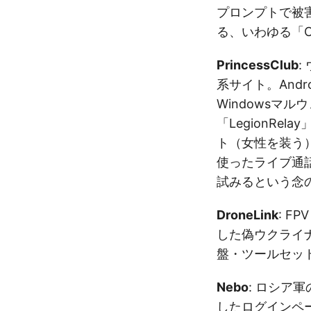
プロンプトで被
る、いわゆる「Cl
PrincessClub
:
系サイト。Andro
Windowsマルウ
「LegionRel
ト（女性を装う）
使ったライブ通
試みるという念
DroneLink
: F
した偽ウクライナ軍
盤・ツールセッ
Nebo
: ロシア
したログインペ