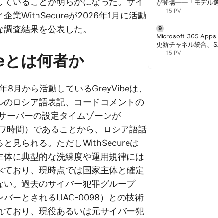
していることが明らかになった。サイ
が登場——「モデル
と管理者が知るべき注
15 PV
業WithSecureが2026年1月に活動
な調査結果を公表した。
Microsoft 365 App
更新チャネル統合、S
行 | 胡田昌彦
15 PV
ibeとは何者か
年8月から活動しているGreyVibeは、
ルのロシア語表記、コードコメントの
2サーバーの設定タイムゾーンが
クワ時間）であることから、ロシア語話
見られる。ただしWithSecureは
主体に典型的な洗練度や運用規律には
べており、現時点では国家主体と確定
ない。過去のサイバー犯罪グループ
tメンバーとされるUAC-0098）との技術
れており、現役あるいは元サイバー犯