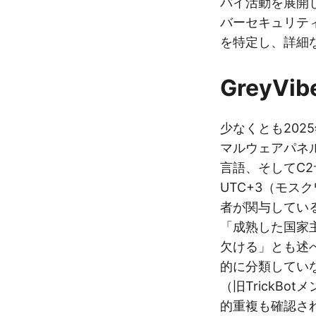
パイ活動を展開
バーセキュリティ企
を特定し、詳細
GreyV
少なくとも2025
マルウェアパネ
言語、そしてC
UTC+3（モス
者が関与していると
「成熟した国家
欠ける」とも述
的に分類してい
（旧TrickBo
的重複も確認さ