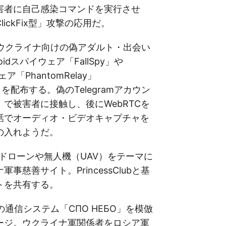
害者に自己感染コマンドを実行させ
ickFix型」攻撃の応用だ。
 ウクライナ向けの偽アダルト・出会い
idスパイウェア「FallSpy」や
ェア「PhantomRelay」
ay」を配布する。偽のTelegramアカウン
で被害者に接触し、後にWebRTCを
話でオーディオ・ビデオキャプチャを
の入れようだ。
PVドローンや無人機（UAV）をテーマに
事慈善サイト。PrincessClubと基
トを共有する。
軍の通信システム「СПО НЕБО」を模倣
ージ。ウクライナ軍関係者をロシア軍