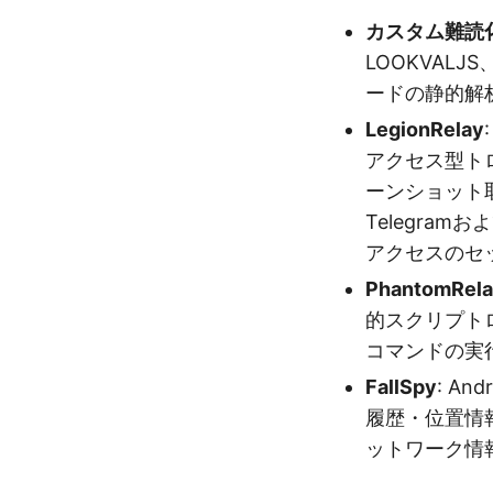
カスタム難読
LOOKVALJ
ードの静的解
LegionRelay
アクセス型ト
ーンショット
Telegram
アクセスのセ
PhantomRel
的スクリプトロー
コマンドの実行に
FallSpy
: A
履歴・位置情
ットワーク情