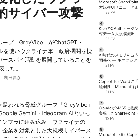
Microsoft ShareP
大規模UIリニューア
的サイバー攻撃
「Discover/Publis
33 PV
階展開 | 胡田昌彦
KlueのOAuthトークン
客データ大規模流出
「Icarus」が犯行声明
27 PV
プ「GreyVibe」がChatGPT・
Iツールを使いウクライナ軍・政府機関を標
AI時代のメモリを占う
バースパイ活動を展開していることを
開幕へ ― キオクシ
基調講演に集結 | 胡
21 PV
が公表した。
n
·
胡田昌彦
Copilot for W
脆弱性、Microsof
対策できず | 胡田昌
21 PV
疑われる脅威グループ「GreyVibe」
ClaudeがM365に
ogle Gemini・Ideogram AIといっ
実現したSharePoint・
携、セキュリティと
15 PV
撃インフラに組み込み、ウクライナの
解く | 胡田昌彦
・企業を対象とした大規模サイバース
Microsoft 365 Copi