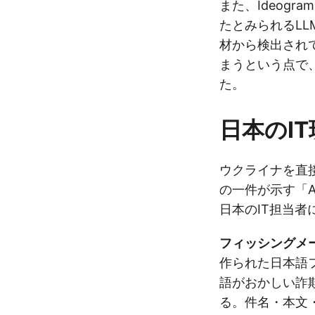
また、Ideogr
たとみられるL
材から検出され
まうという点で
た。
日本のI
ウクライナを直
の一件が示す「
日本のIT担当
フィッシングメ
作られた日本語
語がおかしい詐
る。件名・本文