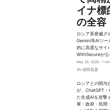
イナ標
の全容
ロシア系脅威グルー
Gemini等A
的に高度なサイ
WithSecure
May 29, 2026
·
1 mi
✍️ 胡田昌彦
ロシアとの関与が
が、ChatGPT・Go
た生成AIを攻
軍・政府・民間