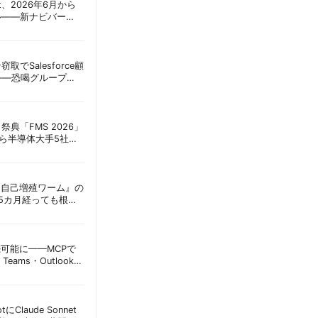
oint、2026年6月から
ル——新ナビバー
h/Build」とAI機能を段
窃取でSalesforce顧
——恐喝グループ
 | 胡田昌彦
祭典「FMS 2026」
アら半導体大手5社が
田昌彦
ordに『自己増殖ワーム』の
tは5カ月経っても根本
彦
接続可能に——MCPで
Teams・Outlook連
実務への影響を読み
lotにClaude Sonnet