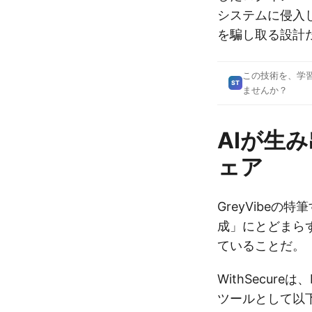
システムに侵入
を騙し取る設計
この技術を、学
ST
ませんか？
AIが生
ェア
GreyVibeの
成」にとどまら
ていることだ。
WithSecur
ツールとして以