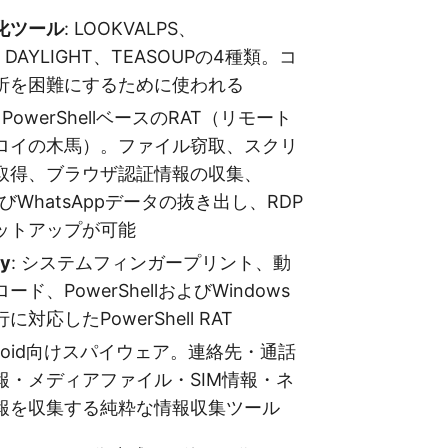
化ツール
: LOOKVALPS、
S、DAYLIGHT、TEASOUPの4種類。コ
析を困難にするために使われる
: PowerShellベースのRAT（リモート
ロイの木馬）。ファイル窃取、スクリ
取得、ブラウザ認証情報の収集、
およびWhatsAppデータの抜き出し、RDP
ットアップが可能
ay
: システムフィンガープリント、動
ド、PowerShellおよびWindows
対応したPowerShell RAT
ndroid向けスパイウェア。連絡先・通話
報・メディアファイル・SIM情報・ネ
報を収集する純粋な情報収集ツール