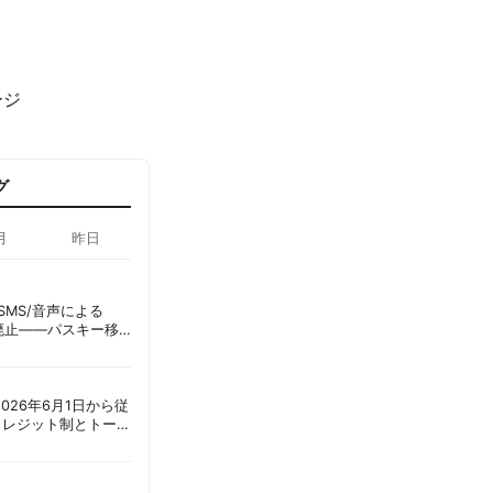
ージ
グ
月
昨日
ID、SMS/音声による
に廃止——パスキー移
彦
ot、2026年6月1日から従
クレジット制とトーク
ーショック」を回避