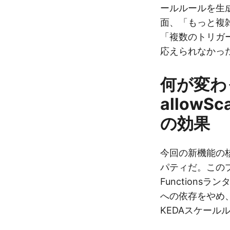
ールルールを生
面、「もっと複
「複数のトリガ
応えられなかっ
何が変わ
allowSca
の効果
今回の新機能の
パティだ。この
Function
への依存をやめ
KEDAスケール