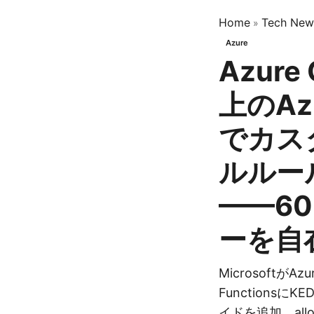
Home
Tech New
»
Azure
Azure 
上のAzu
でカス
ルルー
——6
ーを自
MicrosoftがAzu
Functions
イドを追加。allowS