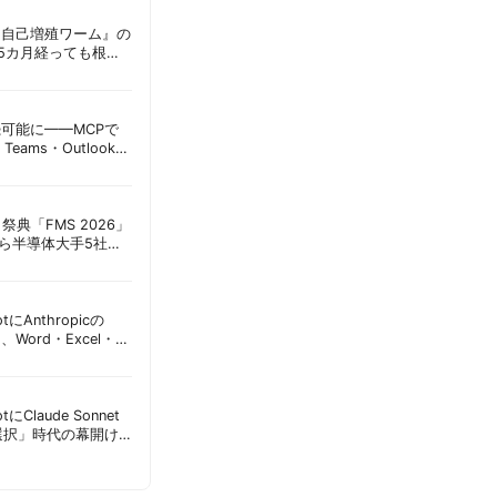
ordに『自己増殖ワーム』の
tは5カ月経っても根本
彦
接続可能に——MCPで
Teams・Outlook連
実務への影響を読み
祭典「FMS 2026」
アら半導体大手5社が
田昌彦
lotにAnthropicの
加、Word・Excel・
可能に | 胡田昌彦
lotにClaude Sonnet
選択」時代の幕開け
意点 | 胡田昌彦