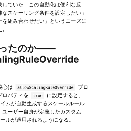
成していた。この自動化は便利な反
雑なスケーリング条件を設定したい」
ーを組み合わせたい」というニーズに
た。
ったのか——
lingRuleOverride
核心は
プロ
allowScalingRuleOverride
プロパティを
に設定すると、
true
sランタイムが自動生成するスケールルール
、ユーザー自身が定義したカスタム
ルールが適用されるようになる。