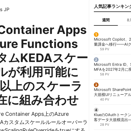
人気記事ランキン
s JP
週間
8
Container Apps
re Functions
Microsoft Copil
量課金へ移行——AI
ンコストで「メータ
59 PV
タムKEDAスケー
する方法 | 胡田昌彦
Microsoft Entra 
ルが利用可能に
MFAを2027年2月
行が既定に | 胡田昌
58 PV
0以上のスケーラ
Microsoft ShareP
大規模UIリニューア
在に組み合わせ
「Discover/Publis
40 PV
階展開 | 胡田昌彦
re Container Apps上のAzure
KlueのOAuthトークン
客データ大規模流出
にKEDAカスタムスケールルールオーバーラ
「Icarus」が犯行声明
28 PV
calingRuleOverrideをtrueにする