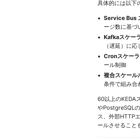
具体的には以下
Service B
ージ数に基づ
Kafkaスケー
（遅延）に応
Cronスケー
ール制御
複合スケール
条件で組み合
60以上のKED
やPostgreSQ
ス、外部HTT
ールさせること