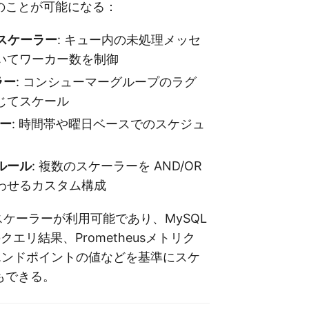
のことが可能になる：
us スケーラー
: キュー内の未処理メッセ
いてワーカー数を制御
ラー
: コンシューマーグループのラグ
じてスケール
ラー
: 時間帯や曜日ベースでのスケジュ
ルール
: 複数のスケーラーを AND/OR
わせるカスタム構成
Aスケーラーが利用可能であり、MySQL
Lのクエリ結果、Prometheusメトリク
Pエンドポイントの値などを基準にスケ
もできる。