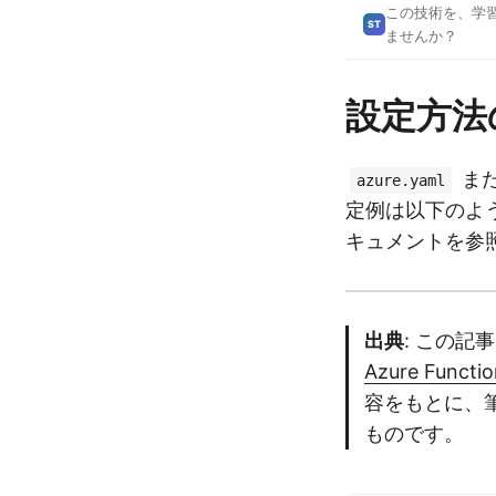
この技術を、学
ST
ませんか？
設定方法
また
azure.yaml
定例は以下のよ
キュメントを参
出典
: この記
Azure Functio
容をもとに、
ものです。