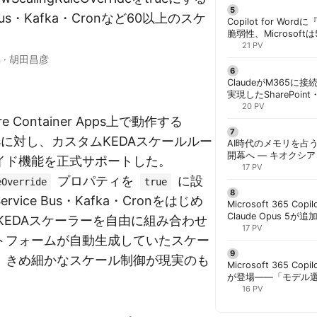
 Bus・Kafka・Cronなど60以上のスケ
Copilot for W
脆弱性、Microsof
。
対策できず | 胡田昌
21 PV
n
·
胡田昌彦
ClaudeがM365に
実現したSharePoint・
携、セキュリティと
20 PV
解く | 胡田昌彦
ure Container Apps上で動作する
tionsに対し、カスタムKEDAスケールルー
AI時代のメモリを占う
開幕へ ― キオクシ
イド機能を正式サポートした。
基調講演に集結 | 胡
17 PV
プロパティを
に設
eOverride
true
vice Bus・Kafka・Cronをはじめ
Microsoft 365 Copi
Claude Opus 5が追
KEDAスケーラーを自由に組み合わせ
PowerPointで選択
17 PV
トフォームが自動生成していたスケー
、きめ細かなスケール制御が現実のも
Microsoft 365 Copi
が登場——「モデル
と管理者が知るべき注
16 PV