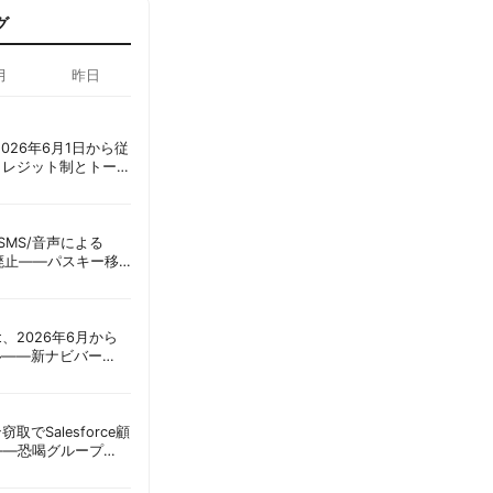
グ
月
昨日
ot、2026年6月1日から従
クレジット制とトーク
ーショック」を回避
ID、SMS/音声による
に廃止——パスキー移
彦
oint、2026年6月から
ル——新ナビバー
h/Build」とAI機能を段
窃取でSalesforce顧
——恐喝グループ
 | 胡田昌彦