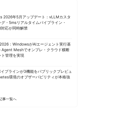
ricks 2026年5月アップデート：vLLMカスタ
ング・5msリアルタイムパイプライン・
 4.8対応が同時解禁
uild 2026：WindowsがAIエージェント実行基
e Agent Meshでオンプレ・クラウド横断
ント管理を実現
itorパイプラインが3機能をパブリックプレビュ
rnetes環境のオブザーバビリティが本格強
 の記事一覧へ