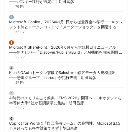
——パスキー移行が既定に | 胡田昌彦
76 PV
Microsoft Copilot、2026年6月1日から従量課金へ移行——AIクレ
ジット制とトークンコストで「メーターショック」を回避する方
法 | 胡田昌彦
56 PV
Microsoft SharePoint、2026年6月から大規模UIリニューアル
——新ナビバー「Discover/Publish/Build」とAI機能を段階展開 |
胡田昌彦
33 PV
KlueのOAuthトークン窃取でSalesforce顧客データ大規模流出
——恐喝グループ「Icarus」が犯行声明 | 胡田昌彦
27 PV
AI時代のメモリを占う祭典「FMS 2026」開幕へ ― キオクシアら
半導体大手5社が基調講演に集結 | 胡田昌彦
22 PV
Copilot for Wordに『自己増殖ワーム』の脆弱性、Microsoftは5
カ月経っても根本対策できず | 胡田昌彦