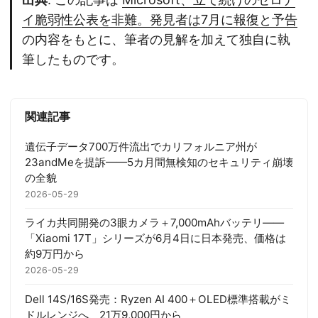
イ脆弱性公表を非難。発見者は7月に報復と予告
の内容をもとに、筆者の見解を加えて独自に執
筆したものです。
関連記事
遺伝子データ700万件流出でカリフォルニア州が
23andMeを提訴——5カ月間無検知のセキュリティ崩壊
の全貌
2026-05-29
ライカ共同開発の3眼カメラ＋7,000mAhバッテリ——
「Xiaomi 17T」シリーズが6月4日に日本発売、価格は
約9万円から
2026-05-29
Dell 14S/16S発売：Ryzen AI 400＋OLED標準搭載がミ
ドルレンジへ、21万9,000円から