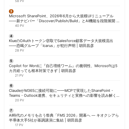
58 PV
Microsoft SharePoint、2026年6月から大規模UIリニューアル
——新ナビバー「Discover/Publish/Build」とAI機能を段階展開 |
胡田昌彦
40 PV
KlueのOAuthトークン窃取でSalesforce顧客データ大規模流出
——恐喝グループ「Icarus」が犯行声明 | 胡田昌彦
28 PV
Copilot for Wordに『自己増殖ワーム』の脆弱性、Microsoftは5
カ月経っても根本対策できず | 胡田昌彦
21 PV
ClaudeがM365に接続可能に——MCPで実現したSharePoint・
Teams・Outlook連携、セキュリティと実務への影響を読み解く |
胡田昌彦
20 PV
AI時代のメモリを占う祭典「FMS 2026」開幕へ ― キオクシアら
半導体大手5社が基調講演に集結 | 胡田昌彦
17 PV