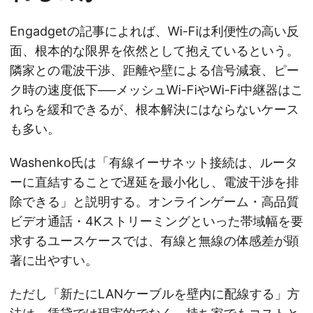
Engadgetの記事によれば、Wi-Fiは利便性の高い反
面、根本的な限界を依然として抱えているという。
隣家との電波干渉、距離や壁による信号減衰、ピー
ク時の速度低下──メッシュWi-FiやWi-Fi中継器はこ
れらを緩和できるが、根本解決にはならないケース
も多い。
Washenko氏は「有線イーサネット接続は、ルータ
ーに直結することで遅延を最小化し、電波干渉を排
除できる」と説明する。オンラインゲーム・高品質
ビデオ通話・4Kストリーミングといった帯域幅を要
求するユースケースでは、有線と無線の体感差が顕
著に出やすい。
ただし「新たにLANケーブルを壁内に配線する」方