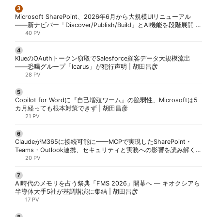
Microsoft SharePoint、2026年6月から大規模UIリニューアル
——新ナビバー「Discover/Publish/Build」とAI機能を段階展開 |
胡田昌彦
40 PV
KlueのOAuthトークン窃取でSalesforce顧客データ大規模流出
——恐喝グループ「Icarus」が犯行声明 | 胡田昌彦
28 PV
Copilot for Wordに『自己増殖ワーム』の脆弱性、Microsoftは5
カ月経っても根本対策できず | 胡田昌彦
21 PV
ClaudeがM365に接続可能に——MCPで実現したSharePoint・
Teams・Outlook連携、セキュリティと実務への影響を読み解く |
胡田昌彦
20 PV
AI時代のメモリを占う祭典「FMS 2026」開幕へ ― キオクシアら
半導体大手5社が基調講演に集結 | 胡田昌彦
17 PV