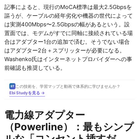
記事によると、現行のMoCA標準は最大2.5Gbpsを
謳うが、ケーブルの経年劣化や機器の世代によって
は実測400Mbps〜2.5Gbpsの幅があるという。設
置面では、モデムがすでに同軸に接続されている場
合はアダプター1台の追加で済む。そうでない場合
はアダプター2台＋スプリッターが必要になる。
Washenko氏はインターネットプロバイダーへの事
前確認も推奨している。
この技術を、学習マップと動画で体系的に学びませんか？
ST
Ebi Studyを見る →
電力線アダプター
（Powerline）：最もシンプ
ルな「コンセント挿すだ