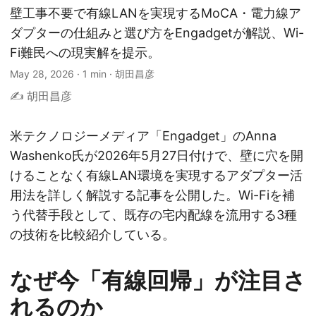
壁工事不要で有線LANを実現するMoCA・電力線ア
ダプターの仕組みと選び方をEngadgetが解説、Wi-
Fi難民への現実解を提示。
May 28, 2026
·
1 min
·
胡田昌彦
✍️ 胡田昌彦
米テクノロジーメディア「Engadget」のAnna
Washenko氏が2026年5月27日付けで、壁に穴を開
けることなく有線LAN環境を実現するアダプター活
用法を詳しく解説する記事を公開した。Wi-Fiを補
う代替手段として、既存の宅内配線を流用する3種
の技術を比較紹介している。
なぜ今「有線回帰」が注目さ
れるのか