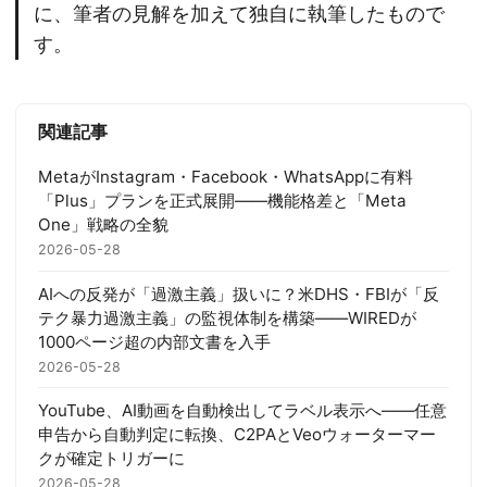
に、筆者の見解を加えて独自に執筆したもので
す。
関連記事
MetaがInstagram・Facebook・WhatsAppに有料
「Plus」プランを正式展開——機能格差と「Meta
One」戦略の全貌
2026-05-28
AIへの反発が「過激主義」扱いに？米DHS・FBIが「反
テク暴力過激主義」の監視体制を構築——WIREDが
1000ページ超の内部文書を入手
2026-05-28
YouTube、AI動画を自動検出してラベル表示へ——任意
申告から自動判定に転換、C2PAとVeoウォーターマー
クが確定トリガーに
2026-05-28