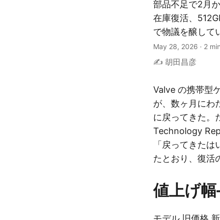
部品不足で2月から
在庫復活、512G
で物議を醸して
May 28, 2026
·
2 mi
✍️ 胡田昌彦
Valve の携帯型
が、数ヶ月にわた
に戻ってきた。ただし 
Technology R
「戻ってきたは
たとおり、復活
値上げ幅
モデル 旧価格 