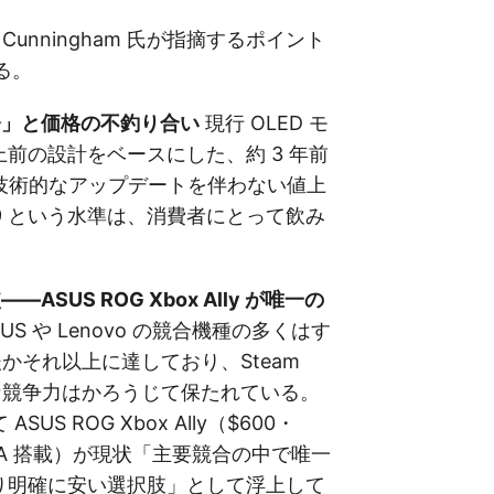
a の Cunningham 氏が指摘するポイント
る。
齢」と価格の不釣り合い
現行 OLED モ
上前の設計をベースにした、約 3 年前
技術的なアップデートを伴わない値上
89 という水準は、消費者にとって飲み
ASUS ROG Xbox Ally が唯一の
US や Lenovo の競合機種の多くはす
 前後かそれ以上に達しており、Steam
的な競争力はかろうじて保たれている。
US ROG Xbox Ally（$600・
 Z2 A 搭載）が現状「主要競合の中で唯一
k より明確に安い選択肢」として浮上して