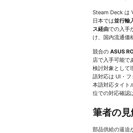
Steam Deck
日本では
並行輸入
ス経由
での入手
け、国内流通価
競合の
ASUS RO
店で入手可能で
検討対象として現
語対応は UI・
本語対応タイト
位での対応確認
筆者の見
部品供給の逼迫