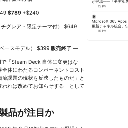
が登場——「モデル
と管理者が知るべき注
15 PV
549
$789
+$240
Microsoft 365 App
アンチグレア・限定テーマ付） $649
更新チャネル統合、S
行 | 胡田昌彦
15 PV
（旧ベースモデル） $399
販売終了
—
明で「Steam Deck 自体に変更はな
界全体にわたるコンポーネントコスト
物流課題の現状を反映したものだ」と
変われば改めてお知らせする」として
製品が注目か