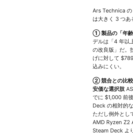
Ars Technic
は大きく 3 つあ
① 製品の「年
デルは「4 年以
の改良版」だ。
げに対して $7
込みにくい。
② 競合との比較——
安価な選択肢
AS
でに $1,000
Deck の相対
ただし例外として AS
AMD Ryzen
Steam Dec