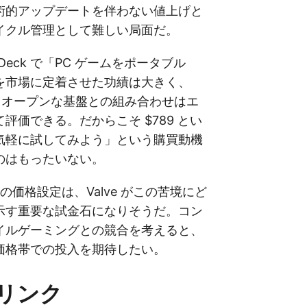
術的アップデートを伴わない値上げと
イクル管理として難しい局面だ。
am Deck で「PC ゲームをポータブル
を市場に定着させた功績は大きく、
というオープンな基盤との組み合わせはエ
評価できる。だからこそ $789 とい
気軽に試してみよう」という購買動機
のはもったいない。
ine の価格設定は、Valve がこの苦境にど
示す重要な試金石になりそうだ。コン
イルゲーミングとの競合を考えると、
価格帯での投入を期待したい。
リンク