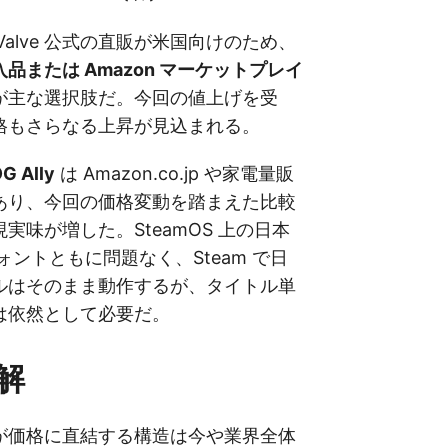
 は Valve 公式の直販が米国向けのため、
品または Amazon マーケットプレイ
が主な選択肢だ。今回の値上げを受
格もさらなる上昇が見込まれる。
G Ally
は Amazon.co.jp や家電量販
あり、今回の価格変動を踏まえた比較
実味が増した。SteamOS 上の日本
フォントともに問題なく、Steam で日
ルはそのまま動作するが、タイトル単
は依然として必要だ。
解
が価格に直結する構造は今や業界全体