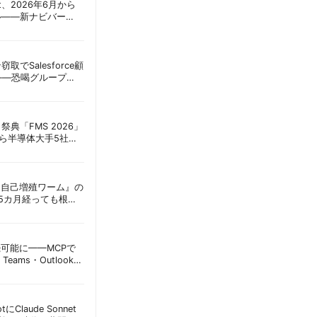
oint、2026年6月から
ル——新ナビバー
h/Build」とAI機能を段
窃取でSalesforce顧
——恐喝グループ
 | 胡田昌彦
祭典「FMS 2026」
アら半導体大手5社が
田昌彦
ordに『自己増殖ワーム』の
tは5カ月経っても根本
彦
接続可能に——MCPで
Teams・Outlook連
実務への影響を読み
lotにClaude Sonnet