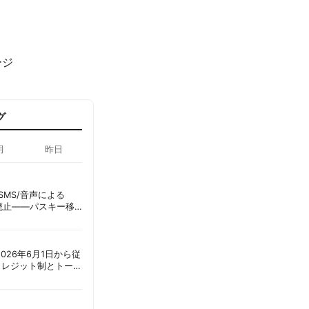
ージ
グ
月
昨日
ID、SMS/音声による
に廃止——パスキー移
彦
ot、2026年6月1日から従
クレジット制とトーク
ーショック」を回避