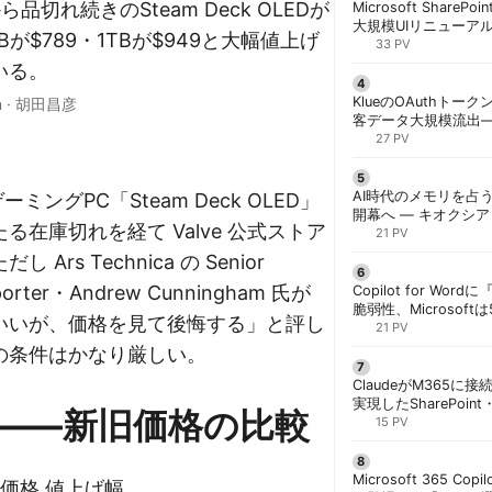
品切れ続きのSteam Deck OLEDが
Microsoft ShareP
大規模UIリニューア
Bが$789・1TBが$949と大幅値上げ
「Discover/Publis
33 PV
階展開 | 胡田昌彦
いる。
KlueのOAuthトークン
n
·
胡田昌彦
客データ大規模流出
「Icarus」が犯行声明
27 PV
AI時代のメモリを占う
ゲーミングPC「Steam Deck OLED」
開幕へ ― キオクシ
る在庫切れを経て Valve 公式ストア
基調講演に集結 | 胡
21 PV
Ars Technica の Senior
eporter・Andrew Cunningham 氏が
Copilot for W
脆弱性、Microsof
いいが、価格を見て後悔する」と評し
対策できず | 胡田昌
21 PV
の条件はかなり厳しい。
ClaudeがM365に
実現したSharePoint・
——新旧価格の比較
携、セキュリティと
15 PV
解く | 胡田昌彦
Microsoft 365 Copi
新価格 値上げ幅