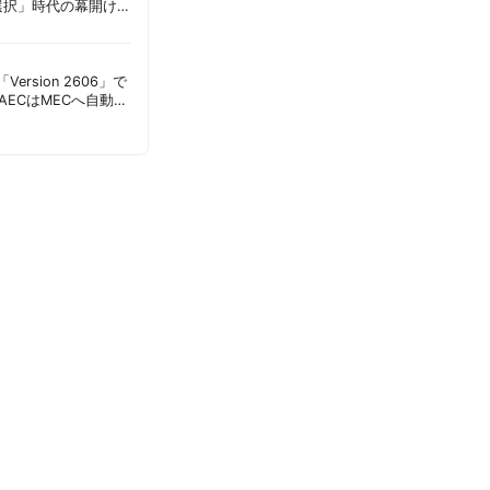
選択」時代の幕開け
意点 | 胡田昌彦
s「Version 2606」で
AECはMECへ自動移