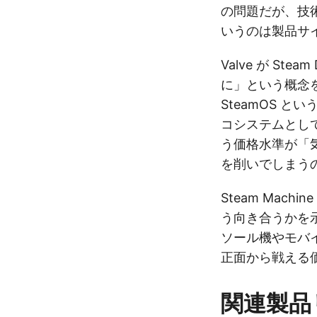
の問題だが、技
いうのは製品サ
Valve が Ste
に」という概念
SteamOS 
コシステムとして
う価格水準が「
を削いでしまう
Steam Mach
う向き合うかを
ソール機やモバ
正面から戦える
関連製品