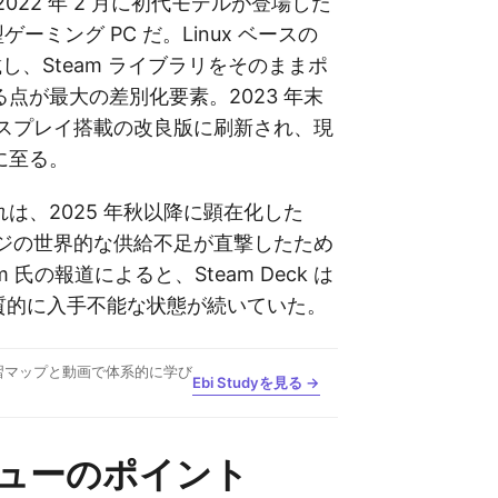
 は 2022 年 2 月に初代モデルが登場した
型ゲーミング PC だ。Linux ベースの
搭載し、Steam ライブラリをそのままポ
点が最大の差別化要素。2023 年末
ディスプレイ搭載の改良版に刷新され、現
に至る。
は、2025 年秋以降に顕在化した
ージの世界的な供給不足が直撃したため
am 氏の報道によると、Steam Deck は
実質的に入手不能な状態が続いていた。
習マップと動画で体系的に学び
Ebi Studyを見る →
ューのポイント