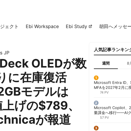
ジェクト
Ebi Workspace
Ebi Study
胡田へメッセ
人気記事ランキン
s JP
 Deck OLEDが数
週間
8
りに在庫復活
Microsoft Entra 
2GBモデルは
MFAを2027年2月
行が既定に | 胡田昌
74 PV
値上げの$789、
Microsoft Copil
量課金へ移行——AI
echnicaが報道
ンコストで「メータ
57 PV
する方法 | 胡田昌彦