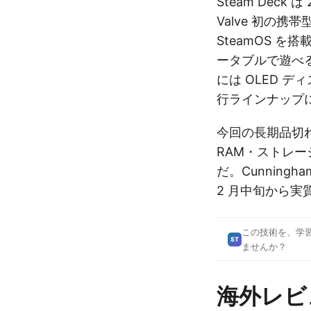
Steam Deck
Valve 初の携帯
SteamOS を
ータブルで遊べる
には OLED 
行ラインナップ
今回の長期品切れ
RAM・ストレ
だ。Cunningh
2 月中旬から
この技術を、学
ST
ませんか？
海外レビ