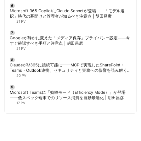
Microsoft 365 CopilotにClaude Sonnetが登場——「モデル選
択」時代の幕開けと管理者が知るべき注意点 | 胡田昌彦
21 PV
Googleが静かに変えた「メディア保存」プライバシー設定——今
すぐ確認すべき手順と注意点 | 胡田昌彦
21 PV
ClaudeがM365に接続可能に——MCPで実現したSharePoint・
Teams・Outlook連携、セキュリティと実務への影響を読み解く |
胡田昌彦
20 PV
Microsoft Teamsに「効率モード（Efficiency Mode）」が登場
——低スペック端末でのリソース消費を自動最適化 | 胡田昌彦
17 PV