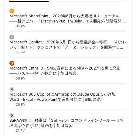
Microsoft SharePoint、2026年6月から大規模UIリニューアル
——新ナビバー「Discover/Publish/Build」とAI機能を段階展開 |
胡田昌彦
95 PV
Microsoft Copilot、2026年6月1日から従量課金へ移行——AIクレ
ジット制とトークンコストで「メーターショック」を回避する方
法 | 胡田昌彦
75 PV
Microsoft Entra ID、SMS/音声によるMFAを2027年2月に廃止
——パスキー移行が既定に | 胡田昌彦
58 PV
Microsoft 365 CopilotにAnthropicのClaude Opus 5が追加、
Word・Excel・PowerPointで選択可能に | 胡田昌彦
26 PV
SaRAが廃止、後継は「Get Help」コマンドラインツール — IT管
理者は今すぐ移行計画を | 胡田昌彦
21 PV