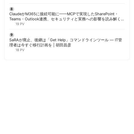
ClaudeがM365に接続可能に——MCPで実現したSharePoint・
Teams・Outlook連携、セキュリティと実務への影響を読み解く |
胡田昌彦
19 PV
SaRAが廃止、後継は「Get Help」コマンドラインツール — IT管
理者は今すぐ移行計画を | 胡田昌彦
18 PV