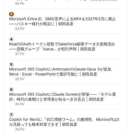
胡田昌彦
62 PV
Microsoft Entra ID、SMS/音声によるMFAを2027年2月に廃止
——パスキー移行が既定に | 胡田昌彦
53 PV
KlueのOAuthトークン窃取でSalesforce顧客データ大規模流出
——恐喝グループ「Icarus」が犯行声明 | 胡田昌彦
27 PV
Microsoft 365 CopilotにAnthropicのClaude Opus 5が追加、
Word・Excel・PowerPointで選択可能に | 胡田昌彦
22 PV
Microsoft 365 CopilotにClaude Sonnetが登場——「モデル選
択」時代の幕開けと管理者が知るべき注意点 | 胡田昌彦
20 PV
Copilot for Wordに『自己増殖ワーム』の脆弱性、Microsoftは5
カ月経っても根本対策できず | 胡田昌彦
20 PV