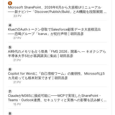
Microsoft SharePoint、2026年6月から大規模UIリニューアル
——新ナビバー「Discover/Publish/Build」とAI機能を段階展開 |
胡田昌彦
33 PV
KlueのOAuthトークン窃取でSalesforce顧客データ大規模流出
——恐喝グループ「Icarus」が犯行声明 | 胡田昌彦
27 PV
AI時代のメモリを占う祭典「FMS 2026」開幕へ ― キオクシアら
半導体大手5社が基調講演に集結 | 胡田昌彦
21 PV
Copilot for Wordに『自己増殖ワーム』の脆弱性、Microsoftは5
カ月経っても根本対策できず | 胡田昌彦
21 PV
ClaudeがM365に接続可能に——MCPで実現したSharePoint・
Teams・Outlook連携、セキュリティと実務への影響を読み解く |
胡田昌彦
15 PV