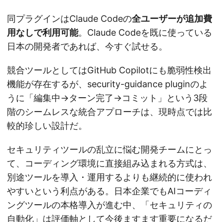
同プラグインはClaude Codeの
全ユーザーが追加費
用なしで利用可能
。Claude Codeを既に使っている
日本の開発者であれば、今すぐ試せる。
競合ツールとしてはGitHub Copilotにも脆弱性検出
機能が存在するが、security-guidance pluginのよ
うに「編集中→ターン完了→コミット」という3段
階のシームレスな統合アプローチは、現時点では比
較的珍しい設計だ。
セキュリティツールの乱立に悩む開発チームにとっ
て、コーディング環境に直接組み込まれる方式は、
別途ツールを導入・運用するよりも継続的に使われ
やすいという利点がある。日本企業でもAIコーディ
ングツールの本格導入が進む中、「セキュリティの
自動化」は評価軸として今後ますます重要になるだ