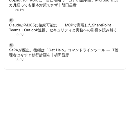
Copilot for Wordに『自己増殖ワーム』の脆弱性、Microsoftは5
カ月経っても根本対策できず | 胡田昌彦
20 PV
ClaudeがM365に接続可能に——MCPで実現したSharePoint・
Teams・Outlook連携、セキュリティと実務への影響を読み解く |
胡田昌彦
19 PV
SaRAが廃止、後継は「Get Help」コマンドラインツール — IT管
理者は今すぐ移行計画を | 胡田昌彦
18 PV