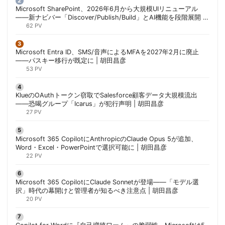
Microsoft SharePoint、2026年6月から大規模UIリニューアル
——新ナビバー「Discover/Publish/Build」とAI機能を段階展開 |
胡田昌彦
62 PV
Microsoft Entra ID、SMS/音声によるMFAを2027年2月に廃止
——パスキー移行が既定に | 胡田昌彦
53 PV
KlueのOAuthトークン窃取でSalesforce顧客データ大規模流出
——恐喝グループ「Icarus」が犯行声明 | 胡田昌彦
27 PV
Microsoft 365 CopilotにAnthropicのClaude Opus 5が追加、
Word・Excel・PowerPointで選択可能に | 胡田昌彦
22 PV
Microsoft 365 CopilotにClaude Sonnetが登場——「モデル選
択」時代の幕開けと管理者が知るべき注意点 | 胡田昌彦
20 PV