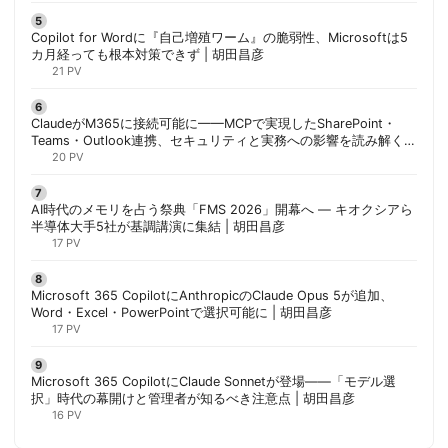
Copilot for Wordに『自己増殖ワーム』の脆弱性、Microsoftは5
カ月経っても根本対策できず | 胡田昌彦
21 PV
ClaudeがM365に接続可能に——MCPで実現したSharePoint・
Teams・Outlook連携、セキュリティと実務への影響を読み解く |
胡田昌彦
20 PV
AI時代のメモリを占う祭典「FMS 2026」開幕へ ― キオクシアら
半導体大手5社が基調講演に集結 | 胡田昌彦
17 PV
Microsoft 365 CopilotにAnthropicのClaude Opus 5が追加、
Word・Excel・PowerPointで選択可能に | 胡田昌彦
17 PV
Microsoft 365 CopilotにClaude Sonnetが登場——「モデル選
択」時代の幕開けと管理者が知るべき注意点 | 胡田昌彦
16 PV