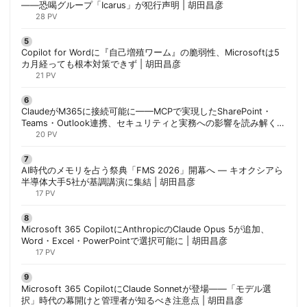
——恐喝グループ「Icarus」が犯行声明 | 胡田昌彦
28 PV
Copilot for Wordに『自己増殖ワーム』の脆弱性、Microsoftは5
カ月経っても根本対策できず | 胡田昌彦
21 PV
ClaudeがM365に接続可能に——MCPで実現したSharePoint・
Teams・Outlook連携、セキュリティと実務への影響を読み解く |
胡田昌彦
20 PV
AI時代のメモリを占う祭典「FMS 2026」開幕へ ― キオクシアら
半導体大手5社が基調講演に集結 | 胡田昌彦
17 PV
Microsoft 365 CopilotにAnthropicのClaude Opus 5が追加、
Word・Excel・PowerPointで選択可能に | 胡田昌彦
17 PV
Microsoft 365 CopilotにClaude Sonnetが登場——「モデル選
択」時代の幕開けと管理者が知るべき注意点 | 胡田昌彦