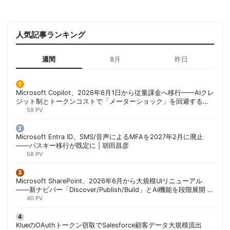
人気記事ランキング
週間
8月
昨日
Microsoft Copilot、2026年6月1日から従量課金へ移行——AIクレ
ジット制とトークンコストで「メーターショック」を回避する方
法 | 胡田昌彦
59 PV
Microsoft Entra ID、SMS/音声によるMFAを2027年2月に廃止
——パスキー移行が既定に | 胡田昌彦
58 PV
Microsoft SharePoint、2026年6月から大規模UIリニューアル
——新ナビバー「Discover/Publish/Build」とAI機能を段階展開 |
胡田昌彦
40 PV
KlueのOAuthトークン窃取でSalesforce顧客データ大規模流出