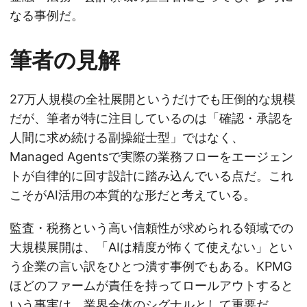
なる事例だ。
筆者の見解
27万人規模の全社展開というだけでも圧倒的な規模
だが、筆者が特に注目しているのは「確認・承認を
人間に求め続ける副操縦士型」ではなく、
Managed Agentsで実際の業務フローをエージェン
トが自律的に回す設計に踏み込んでいる点だ。これ
こそがAI活用の本質的な形だと考えている。
監査・税務という高い信頼性が求められる領域での
大規模展開は、「AIは精度が怖くて使えない」とい
う企業の言い訳をひとつ潰す事例でもある。KPMG
ほどのファームが責任を持ってロールアウトすると
いう事実は、業界全体のシグナルとして重要だ。