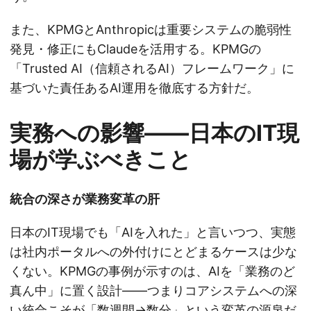
また、KPMGとAnthropicは重要システムの脆弱性
発見・修正にもClaudeを活用する。KPMGの
「Trusted AI（信頼されるAI）フレームワーク」に
基づいた責任あるAI運用を徹底する方針だ。
実務への影響——日本のIT現
場が学ぶべきこと
統合の深さが業務変革の肝
日本のIT現場でも「AIを入れた」と言いつつ、実態
は社内ポータルへの外付けにとどまるケースは少な
くない。KPMGの事例が示すのは、AIを「業務のど
真ん中」に置く設計——つまりコアシステムへの深
い統合こそが「数週間→数分」という変革の源泉だ