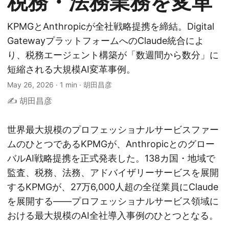
税務・法務業務を変革
KPMGとAnthropicが全社戦略提携を締結。Digital
GatewayプラットフォームへのClaude統合によ
り、税務エージェント構築が「数週間から数分」に
短縮される大規模AI変革事例。
May 26, 2026
·
1 min
·
胡田昌彦
✍️ 胡田昌彦
世界最大規模のプロフェッショナルサービスファー
ムのひとつであるKPMGが、Anthropicとのグロー
バルAI戦略提携を正式発表した。138カ国・地域で
監査、税務、法務、アドバイザリーサービスを展開
するKPMGが、27万6,000人超の全従業員にClaude
を展開する——プロフェッショナルサービス領域に
おける最大規模のAI全社導入事例のひとつとなる。