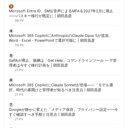
Microsoft Entra ID、SMS/音声によるMFAを2027年2月に廃止
——パスキー移行が既定に | 胡田昌彦
58 PV
Microsoft 365 CopilotにAnthropicのClaude Opus 5が追加、
Word・Excel・PowerPointで選択可能に | 胡田昌彦
26 PV
SaRAが廃止、後継は「Get Help」コマンドラインツール — IT管
理者は今すぐ移行計画を | 胡田昌彦
21 PV
Microsoft 365 CopilotにClaude Sonnetが登場——「モデル選
択」時代の幕開けと管理者が知るべき注意点 | 胡田昌彦
21 PV
Googleが静かに変えた「メディア保存」プライバシー設定——今
すぐ確認すべき手順と注意点 | 胡田昌彦
21 PV