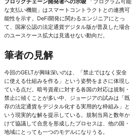
ブロックチェーン開発者への示唆
「プログラム可能
な支払い機能」はスマートコントラクトとの連携可
能性を示す。DeFi開発に関わるエンジニアにとっ
て、国家公認の法定通貨デジタル版が普及した場合
のユースケース拡大は見逃せない動向だ。
筆者の見解
今回のGELTが興味深いのは、「禁止ではなく安全
に使える仕組みを作る」という姿勢をまさに体現し
ている点だ。暗号資産に対する各国の対応は規制・
禁止に傾くことが多い中、ジョージアの試みは「既
存の法定通貨をデジタル化する実用的な枠組み」と
いう現実的な解を提示している。規制当局と数年か
けて協議して合意を形成したプロセスは、他の国・
地域にとっても一つのモデルになりうる。