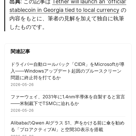
出典
: この記事は
Tether will launch an ‘official’
stablecoin in Georgia tied to local currency
の
内容をもとに、筆者の見解を加えて独自に執筆
したものです。
関連記事
ドライバー自動ロールバック「CIDR」をMicrosoftが導
入——Windowsアップデート起因のブルースクリーン
問題に終止符を打てるか
2026-05-26
ファーウェイ、2031年に1.4nm半導体を自製すると宣言
——米制裁下でTSMCに迫れるか
2026-05-26
AlibabaのQwen AIグラス S1、声をかける前に傘を勧め
る「プロアクティブAI」と空間3D表示を搭載