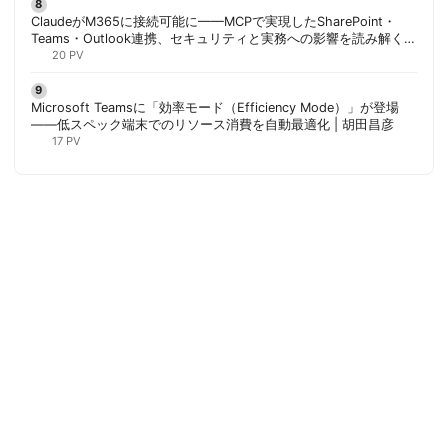
ClaudeがM365に接続可能に——MCPで実現したSharePoint・
Teams・Outlook連携、セキュリティと実務への影響を読み解く |
胡田昌彦
20 PV
Microsoft Teamsに「効率モード（Efficiency Mode）」が登場
——低スペック端末でのリソース消費を自動最適化 | 胡田昌彦
17 PV