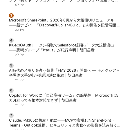
ジット制とトークンコストで「メーターショック」を回避する方
法 | 胡田昌彦
57 PV
Microsoft SharePoint、2026年6月から大規模UIリニューアル
——新ナビバー「Discover/Publish/Build」とAI機能を段階展開 |
胡田昌彦
33 PV
KlueのOAuthトークン窃取でSalesforce顧客データ大規模流出
——恐喝グループ「Icarus」が犯行声明 | 胡田昌彦
27 PV
AI時代のメモリを占う祭典「FMS 2026」開幕へ ― キオクシアら
半導体大手5社が基調講演に集結 | 胡田昌彦
21 PV
Copilot for Wordに『自己増殖ワーム』の脆弱性、Microsoftは5
カ月経っても根本対策できず | 胡田昌彦
21 PV
ClaudeがM365に接続可能に——MCPで実現したSharePoint・
Teams・Outlook連携、セキュリティと実務への影響を読み解く |
15 PV