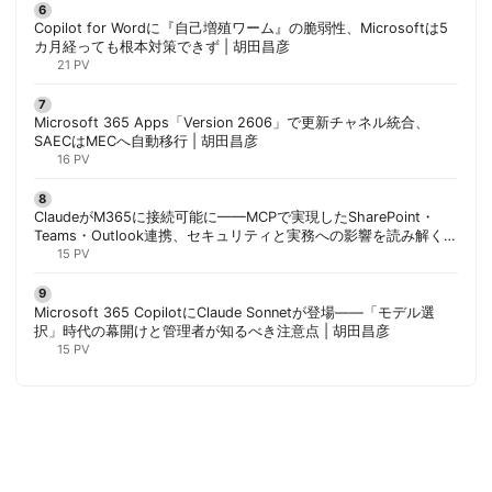
Copilot for Wordに『自己増殖ワーム』の脆弱性、Microsoftは5
カ月経っても根本対策できず | 胡田昌彦
21 PV
Microsoft 365 Apps「Version 2606」で更新チャネル統合、
SAECはMECへ自動移行 | 胡田昌彦
16 PV
ClaudeがM365に接続可能に——MCPで実現したSharePoint・
Teams・Outlook連携、セキュリティと実務への影響を読み解く |
胡田昌彦
15 PV
Microsoft 365 CopilotにClaude Sonnetが登場——「モデル選
択」時代の幕開けと管理者が知るべき注意点 | 胡田昌彦
15 PV