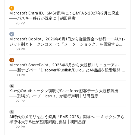
Microsoft Entra ID、SMS/音声によるMFAを2027年2月に廃止
——パスキー移行が既定に | 胡田昌彦
76 PV
Microsoft Copilot、2026年6月1日から従量課金へ移行——AIクレ
ジット制とトークンコストで「メーターショック」を回避する方
法 | 胡田昌彦
56 PV
Microsoft SharePoint、2026年6月から大規模UIリニューアル
——新ナビバー「Discover/Publish/Build」とAI機能を段階展開 |
胡田昌彦
33 PV
KlueのOAuthトークン窃取でSalesforce顧客データ大規模流出
——恐喝グループ「Icarus」が犯行声明 | 胡田昌彦
27 PV
AI時代のメモリを占う祭典「FMS 2026」開幕へ ― キオクシアら
半導体大手5社が基調講演に集結 | 胡田昌彦
22 PV