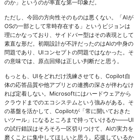
のか」というのが率直な第一印象だ。
ただし、今回の方向性そのものは悪くない。「AIが
OSの一部として常時存在する」というビジョンは
理にかなっており、サイドバー型はその表現として
素直な形だ。初期設計が不評だったのはAIの中身の
問題であり、UIコンセプトの問題ではなかった。そ
の意味では、原点回帰は正しい判断だと思う。
もっとも、UIをどれだけ洗練させても、Copilot自
体の応答品質や他アプリとの連携の深さが伴わなけ
れば定着しない。Microsoftにはハードウェアから
クラウドまでのエコシステムという強みがある。そ
の基盤を活かして、Copilotが「常に開いておきた
いツール」になるところまで持っていけるか——UI
の試行錯誤はそろそろ一区切りつけて、AIの実力を
磨くことに集中してほしいと思う。応援しているか