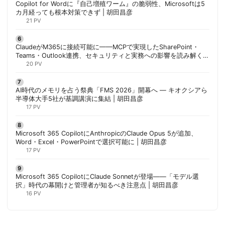
Copilot for Wordに『自己増殖ワーム』の脆弱性、Microsoftは5
カ月経っても根本対策できず | 胡田昌彦
21 PV
ClaudeがM365に接続可能に——MCPで実現したSharePoint・
Teams・Outlook連携、セキュリティと実務への影響を読み解く |
胡田昌彦
20 PV
AI時代のメモリを占う祭典「FMS 2026」開幕へ ― キオクシアら
半導体大手5社が基調講演に集結 | 胡田昌彦
17 PV
Microsoft 365 CopilotにAnthropicのClaude Opus 5が追加、
Word・Excel・PowerPointで選択可能に | 胡田昌彦
17 PV
Microsoft 365 CopilotにClaude Sonnetが登場——「モデル選
択」時代の幕開けと管理者が知るべき注意点 | 胡田昌彦
16 PV