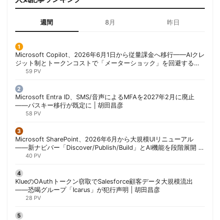
週間
8月
昨日
Microsoft Copilot、2026年6月1日から従量課金へ移行——AIクレ
ジット制とトークンコストで「メーターショック」を回避する方
法 | 胡田昌彦
59 PV
Microsoft Entra ID、SMS/音声によるMFAを2027年2月に廃止
——パスキー移行が既定に | 胡田昌彦
58 PV
Microsoft SharePoint、2026年6月から大規模UIリニューアル
——新ナビバー「Discover/Publish/Build」とAI機能を段階展開 |
胡田昌彦
40 PV
KlueのOAuthトークン窃取でSalesforce顧客データ大規模流出
——恐喝グループ「Icarus」が犯行声明 | 胡田昌彦
28 PV