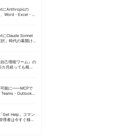
lotにAnthropicの
加、Word・Excel・
可能に | 胡田昌彦
lotにClaude Sonnet
選択」時代の幕開け
意点 | 胡田昌彦
ordに『自己増殖ワーム』の
tは5カ月経っても根本
彦
接続可能に——MCPで
Teams・Outlook連
実務への影響を読み
Get Help」コマン
T管理者は今すぐ移行