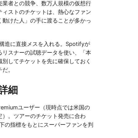
売業者との競争、数万人規模の仮想行
ティストのチケットは、熱心なファン
く動けた人」の手に渡ることが多かっ
この構造に直接メスを入れる。Spotifyが
るリスナーの試聴データを使い、「本
識別してチケットを先に確保しておく
チだ。
詳細
y Premiumユーザー（現時点では米国の
定）。ツアーのチケット発売に合わ
yが以下の指標をもとにスーパーファンを判