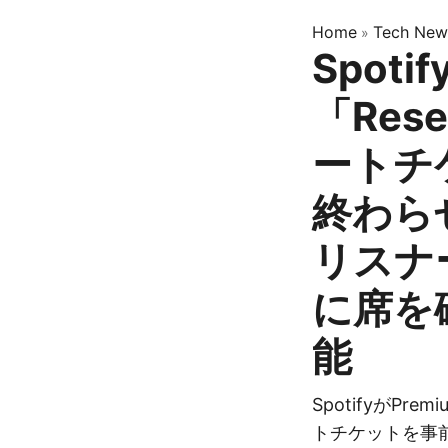
Home
Tech New
»
Spoti
「Res
ートチ
終わら
リスナ
に席を
能
SpotifyがP
トチケットを事前