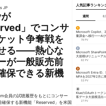
人気記事ランキン
s JP
fyが
週間
8
erved」でコンサ
Microsoft Copil
ケット争奪戦を
量課金へ移行——AI
ンコストで「メータ
79 PV
する方法 | 胡田昌彦
せる——熱心な
Microsoft ShareP
大規模UIリニューア
ーが一般販売前
「Discover/Publis
62 PV
階展開 | 胡田昌彦
確保できる新機
Microsoft Entra 
MFAを2027年2月
行が既定に | 胡田昌
53 PV
KlueのOAuthトークン
remium会員の試聴履歴をもとにコンサー
客データ大規模流出
「Icarus」が犯行声明
27 PV
確保する新機能「Reserved」を米国