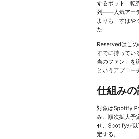
するボット、転
列——人気アー
よりも「すばや
た。
Reservedは
すでに持ってい
当のファン」を
というアプロー
仕組みの
対象はSpotif
み、順次拡大予
せ、Spotif
定する。