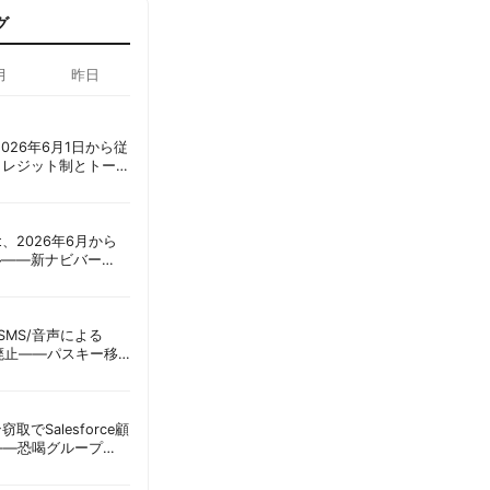
グ
月
昨日
ot、2026年6月1日から従
クレジット制とトーク
ーショック」を回避
oint、2026年6月から
ル——新ナビバー
h/Build」とAI機能を段
ID、SMS/音声による
に廃止——パスキー移
彦
窃取でSalesforce顧
——恐喝グループ
 | 胡田昌彦