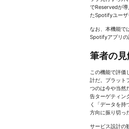
でReserve
たSpotify
なお、本機能で
Spotifyア
筆者の見
この機能で評価
計だ。プラット
つのは今や当然
告ターゲティング
く「データを持
方向に振り切っ
サービス設計の