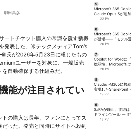
Microsoft 365 Copi
n
·
胡田昌彦
Claude Opus 5が追
PowerPointで選択
22 PV
Microsoft 365 Copi
、コンサートチケット購入の常識を覆す新機
が登場——「モデル
と管理者が知るべき注
20 PV
d」を発表した。米テックメディアTom’s
ee Hill氏が2026年5月23日に報じたもの
Copilot for W
のPremiumユーザーを対象に、一般販売
脆弱性、Microsof
対策できず | 胡田昌
20 PV
トを自動確保する仕組みだ。
ClaudeがM365に
機能が注目されてい
実現したSharePoint・
携、セキュリティと
19 PV
解く | 胡田昌彦
SaRAが廃止、後継は「
ドラインツール — I
ットの購入は長年、ファンにとってス
計画を | 胡田昌彦
18 PV
験だった。発売と同時にサイトへ殺到