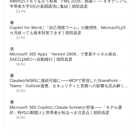
AI時代のメモリを占う祭典「FMS 2026」開幕へ ― キオクシアら
半導体大手5社が基調講演に集結 | 胡田昌彦
22 PV
Copilot for Wordに『自己増殖ワーム』の脆弱性、Microsoftは5
カ月経っても根本対策できず | 胡田昌彦
21 PV
Microsoft 365 Apps「Version 2606」で更新チャネル統合、
SAECはMECへ自動移行 | 胡田昌彦
16 PV
ClaudeがM365に接続可能に——MCPで実現したSharePoint・
Teams・Outlook連携、セキュリティと実務への影響を読み解く |
胡田昌彦
15 PV
Microsoft 365 CopilotにClaude Sonnetが登場——「モデル選
択」時代の幕開けと管理者が知るべき注意点 | 胡田昌彦
15 PV