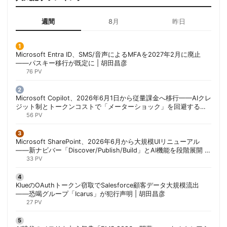
週間
8月
昨日
Microsoft Entra ID、SMS/音声によるMFAを2027年2月に廃止
——パスキー移行が既定に | 胡田昌彦
76 PV
Microsoft Copilot、2026年6月1日から従量課金へ移行——AIクレ
ジット制とトークンコストで「メーターショック」を回避する方
法 | 胡田昌彦
56 PV
Microsoft SharePoint、2026年6月から大規模UIリニューアル
——新ナビバー「Discover/Publish/Build」とAI機能を段階展開 |
胡田昌彦
33 PV
KlueのOAuthトークン窃取でSalesforce顧客データ大規模流出
——恐喝グループ「Icarus」が犯行声明 | 胡田昌彦
27 PV