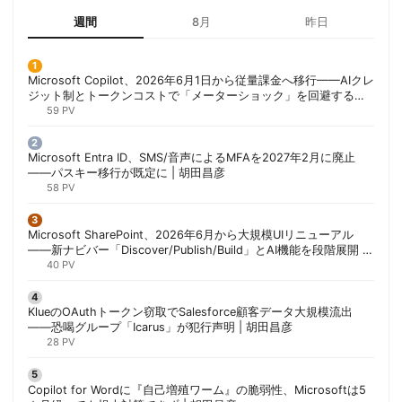
週間
8月
昨日
Microsoft Copilot、2026年6月1日から従量課金へ移行——AIクレ
ジット制とトークンコストで「メーターショック」を回避する方
法 | 胡田昌彦
59 PV
Microsoft Entra ID、SMS/音声によるMFAを2027年2月に廃止
——パスキー移行が既定に | 胡田昌彦
58 PV
Microsoft SharePoint、2026年6月から大規模UIリニューアル
——新ナビバー「Discover/Publish/Build」とAI機能を段階展開 |
胡田昌彦
40 PV
KlueのOAuthトークン窃取でSalesforce顧客データ大規模流出
——恐喝グループ「Icarus」が犯行声明 | 胡田昌彦
28 PV
Copilot for Wordに『自己増殖ワーム』の脆弱性、Microsoftは5