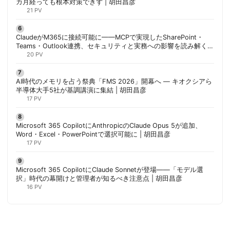
カ月経っても根本対策できず | 胡田昌彦
21 PV
ClaudeがM365に接続可能に——MCPで実現したSharePoint・
Teams・Outlook連携、セキュリティと実務への影響を読み解く |
胡田昌彦
20 PV
AI時代のメモリを占う祭典「FMS 2026」開幕へ ― キオクシアら
半導体大手5社が基調講演に集結 | 胡田昌彦
17 PV
Microsoft 365 CopilotにAnthropicのClaude Opus 5が追加、
Word・Excel・PowerPointで選択可能に | 胡田昌彦
17 PV
Microsoft 365 CopilotにClaude Sonnetが登場——「モデル選
択」時代の幕開けと管理者が知るべき注意点 | 胡田昌彦
16 PV