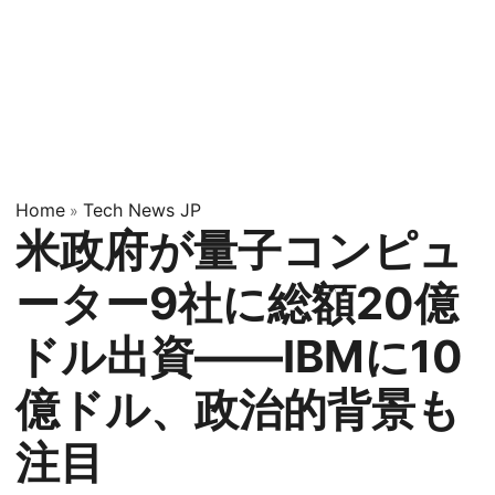
Home
Tech News JP
»
米政府が量子コンピュ
ーター9社に総額20億
ドル出資——IBMに10
億ドル、政治的背景も
注目