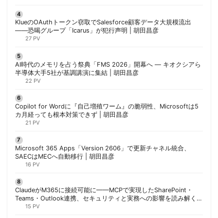
KlueのOAuthトークン窃取でSalesforce顧客データ大規模流出
——恐喝グループ「Icarus」が犯行声明 | 胡田昌彦
27 PV
AI時代のメモリを占う祭典「FMS 2026」開幕へ ― キオクシアら
半導体大手5社が基調講演に集結 | 胡田昌彦
22 PV
Copilot for Wordに『自己増殖ワーム』の脆弱性、Microsoftは5
カ月経っても根本対策できず | 胡田昌彦
21 PV
Microsoft 365 Apps「Version 2606」で更新チャネル統合、
SAECはMECへ自動移行 | 胡田昌彦
16 PV
ClaudeがM365に接続可能に——MCPで実現したSharePoint・
Teams・Outlook連携、セキュリティと実務への影響を読み解く |
胡田昌彦
15 PV