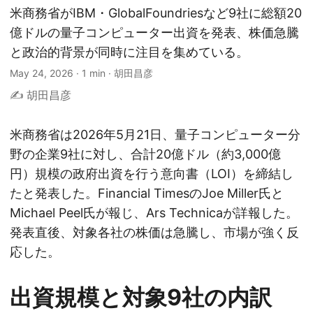
米商務省がIBM・GlobalFoundriesなど9社に総額20
億ドルの量子コンピューター出資を発表、株価急騰
と政治的背景が同時に注目を集めている。
May 24, 2026
·
1 min
·
胡田昌彦
✍️ 胡田昌彦
米商務省は2026年5月21日、量子コンピューター分
野の企業9社に対し、合計20億ドル（約3,000億
円）規模の政府出資を行う意向書（LOI）を締結し
たと発表した。Financial TimesのJoe Miller氏と
Michael Peel氏が報じ、Ars Technicaが詳報した。
発表直後、対象各社の株価は急騰し、市場が強く反
応した。
出資規模と対象9社の内訳