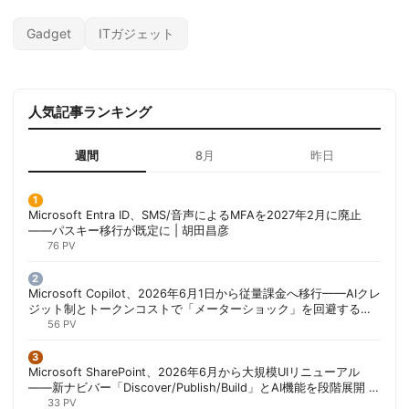
Gadget
ITガジェット
人気記事ランキング
週間
8月
昨日
Microsoft Entra ID、SMS/音声によるMFAを2027年2月に廃止
——パスキー移行が既定に | 胡田昌彦
76 PV
Microsoft Copilot、2026年6月1日から従量課金へ移行——AIクレ
ジット制とトークンコストで「メーターショック」を回避する方
法 | 胡田昌彦
56 PV
Microsoft SharePoint、2026年6月から大規模UIリニューアル
——新ナビバー「Discover/Publish/Build」とAI機能を段階展開 |
胡田昌彦
33 PV