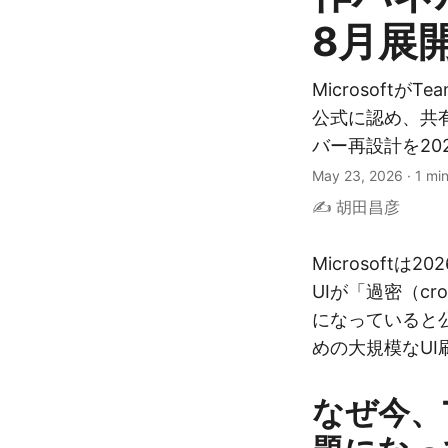
8月展
Microsoft
公式に認め、共
バー再設計を20
May 23, 2026
·
1 mi
✍️ 胡田昌彦
Microsoftは2
UIが「過密（c
になっていると
めの大規模なUI
なぜ今、T