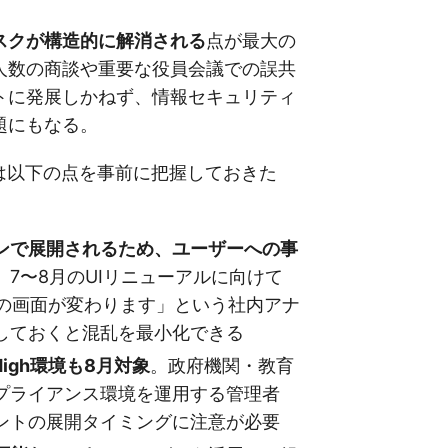
スクが構造的に解消される
点が最大の
人数の商談や重要な役員会議での誤共
トに発展しかねず、情報セキュリティ
題にもなる。
ては以下の点を事前に把握しておきた
ンで展開されるため、ユーザーへの事
。7〜8月のUIリニューアルに向けて
会議の画面が変わります」という社内アナ
しておくと混乱を最小化できる
High環境も8月対象
。政府機関・教育
プライアンス環境を運用する管理者
ントの展開タイミングに注意が必要