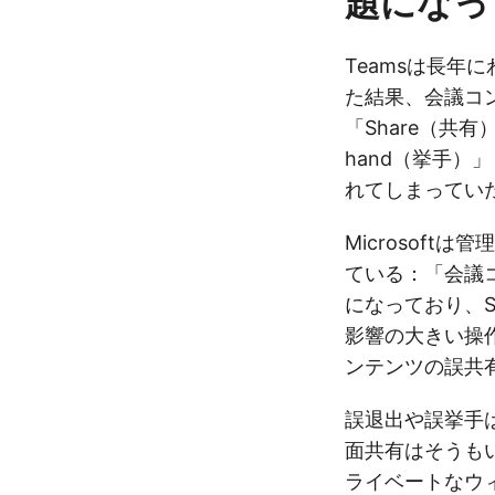
題になっ
Teamsは長年
た結果、会議コ
「Share（共有）
hand（挙手）
れてしまってい
Microsof
ている：「会議
になっており、Sha
影響の大きい操
ンテンツの誤共
誤退出や誤挙手
面共有はそうも
ライベートなウ