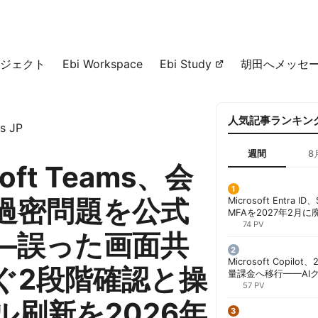
ジェクト
Ebi Workspace
Ebi Study
胡田へメッセ
人気記事ランキン
s JP
週間
8
soft Teams、会
の過密問題を公式
Microsoft Entra 
MFAを2027年2月
行が既定に | 胡田昌
74 PV
—誤った画面共
Microsoft Copil
ぐ2段階確認と操
量課金へ移行——AI
ンコストで「メータ
57 PV
する方法 | 胡田昌彦
ル刷新を2026年