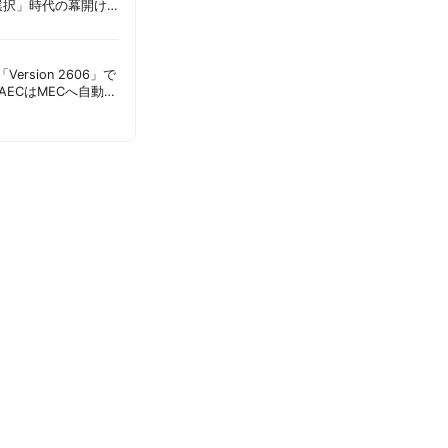
選択」時代の幕開け
意点 | 胡田昌彦
s「Version 2606」で
AECはMECへ自動移