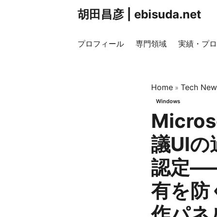
胡田昌彦 | ebisuda.net
プロフィール
専門領域
実績・プロ
Home
Tech New
»
Windows
Micro
議UI
認定—
有を防
作パネ