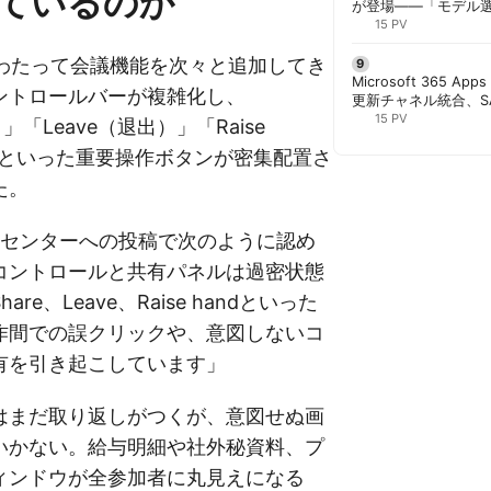
ているのか
が登場——「モデル
と管理者が知るべき注
15 PV
にわたって会議機能を次々と追加してき
Microsoft 365 App
ントロールバーが複雑化し、
更新チャネル統合、S
行 | 胡田昌彦
15 PV
」「Leave（退出）」「Raise
」といった重要操作ボタンが密集配置さ
た。
tは管理センターへの投稿で次のように認め
コントロールと共有パネルは過密状態
re、Leave、Raise handといった
作間での誤クリックや、意図しないコ
有を引き起こしています」
はまだ取り返しがつくが、意図せぬ画
いかない。給与明細や社外秘資料、プ
ィンドウが全参加者に丸見えになる