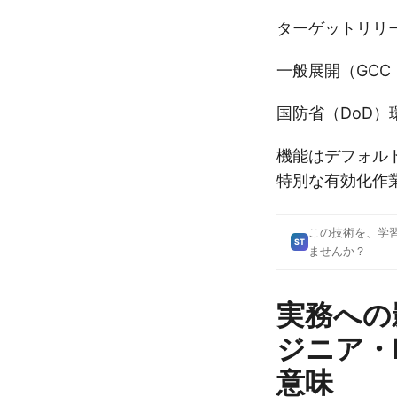
ターゲットリリー
一般展開（GCC・G
国防省（DoD）環
機能はデフォル
特別な有効化作
この技術を、学
ST
ませんか？
実務への
ジニア・
意味