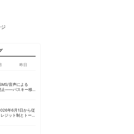
ージ
グ
月
昨日
ID、SMS/音声による
に廃止——パスキー移
彦
ot、2026年6月1日から従
クレジット制とトーク
ーショック」を回避