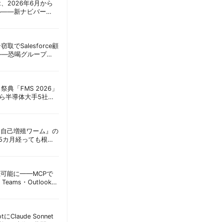
oint、2026年6月から
ル——新ナビバー
h/Build」とAI機能を段
窃取でSalesforce顧
——恐喝グループ
 | 胡田昌彦
祭典「FMS 2026」
アら半導体大手5社が
田昌彦
ordに『自己増殖ワーム』の
tは5カ月経っても根本
彦
接続可能に——MCPで
Teams・Outlook連
実務への影響を読み
lotにClaude Sonnet