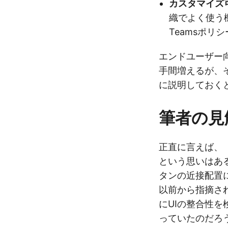
カスタマイズ
織でよく使う
Teamsポ
エンドユーザー向
手間増えるが、
に説明しておく
筆者の見
正直に言えば、
という思いはある。
タンの近接配置
以前から指摘さ
にUIの整合性
っていたのだろ