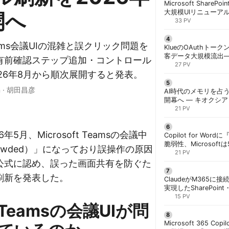
Microsoft ShareP
大規模UIリニューア
開へ
「Discover/Publis
33 PV
階展開 | 胡田昌彦
がTeams会議UIの混雑と誤クリック問題を
KlueのOAuthトークン
客データ大規模流出
有前確認ステップ追加・コントロール
「Icarus」が犯行声明
27 PV
26年8月から順次展開すると発表。
n
·
胡田昌彦
AI時代のメモリを占う
開幕へ ― キオクシ
基調講演に集結 | 胡
21 PV
026年5月、Microsoft Teamsの会議中
Copilot for W
脆弱性、Microsof
rowded）」になっており誤操作の原因
対策できず | 胡田昌
21 PV
公式に認め、誤った画面共有を防ぐた
刷新を発表した。
ClaudeがM365に
実現したSharePoint・
携、セキュリティと
15 PV
eamsの会議UIが問
解く | 胡田昌彦
Microsoft 365 Copi