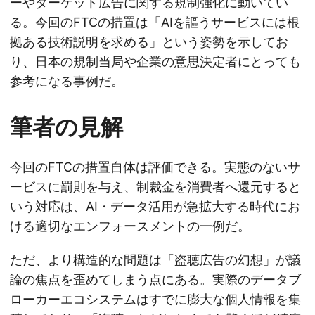
ーやターゲット広告に関する規制強化に動いてい
る。今回のFTCの措置は「AIを謳うサービスには根
拠ある技術説明を求める」という姿勢を示してお
り、日本の規制当局や企業の意思決定者にとっても
参考になる事例だ。
筆者の見解
今回のFTCの措置自体は評価できる。実態のないサ
ービスに罰則を与え、制裁金を消費者へ還元すると
いう対応は、AI・データ活用が急拡大する時代にお
ける適切なエンフォースメントの一例だ。
ただ、より構造的な問題は「盗聴広告の幻想」が議
論の焦点を歪めてしまう点にある。実際のデータブ
ローカーエコシステムはすでに膨大な個人情報を集