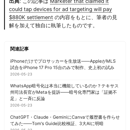
出典
: この記事は
Marketer that claimed it
could tap devices for ad targeting will pay
$880K settlement
の内容をもとに、筆者の見
解を加えて独自に執筆したものです。
関連記事
iPhoneだけでプロサッカーを生放送——AppleがMLS
試合をiPhone 17 Pro 15台のみで制作、史上初の試み
2026-05-23
WhatsApp暗号化は本当に機能しているのか？テキサス
州司法長官がMetaを提訴——暗号化専門家は「証拠不
足」と一斉に反論
2026-05-23
ChatGPT・Claude・GeminiにCanvaで履歴書を作らせ
てみた——Tom's Guide比較検証、3大AIに明暗