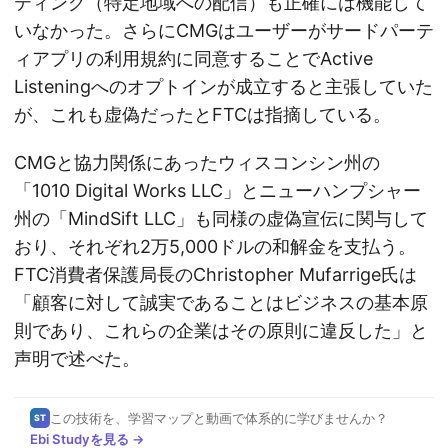
ティング（特定地域への配信）も正確には機能して
いなかった。さらにCMGはユーザーがサードパーテ
ィアプリの利用規約に同意することでActive
Listeningへのオプトインが成立すると主張していた
が、これも虚偽だったとFTCは指摘している。
CMGと協力関係にあったウィスコンシン州の
「1010 Digital Works LLC」とニューハンプシャー
州の「MindSift LLC」も同様の虚偽宣伝に関与して
おり、それぞれ2万5,000ドルの和解金を支払う。
FTC消費者保護局長のChristopher Mufarrige氏は
「顧客に対して誠実であることはビジネスの基本原
則であり、これらの企業はその原則に違反した」と
声明で述べた。
この技術を、学習マップと動画で体系的に学びませんか？
ST
Ebi Studyを見る →