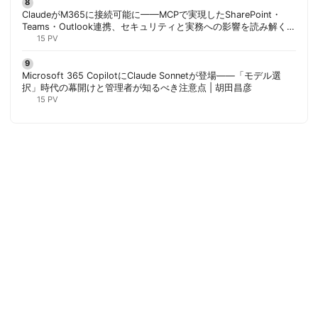
ClaudeがM365に接続可能に——MCPで実現したSharePoint・
Teams・Outlook連携、セキュリティと実務への影響を読み解く |
胡田昌彦
15 PV
Microsoft 365 CopilotにClaude Sonnetが登場——「モデル選
択」時代の幕開けと管理者が知るべき注意点 | 胡田昌彦
15 PV