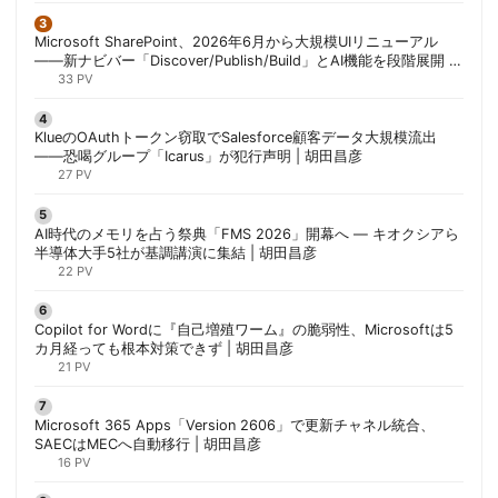
Microsoft SharePoint、2026年6月から大規模UIリニューアル
——新ナビバー「Discover/Publish/Build」とAI機能を段階展開 |
胡田昌彦
33 PV
KlueのOAuthトークン窃取でSalesforce顧客データ大規模流出
——恐喝グループ「Icarus」が犯行声明 | 胡田昌彦
27 PV
AI時代のメモリを占う祭典「FMS 2026」開幕へ ― キオクシアら
半導体大手5社が基調講演に集結 | 胡田昌彦
22 PV
Copilot for Wordに『自己増殖ワーム』の脆弱性、Microsoftは5
カ月経っても根本対策できず | 胡田昌彦
21 PV
Microsoft 365 Apps「Version 2606」で更新チャネル統合、
SAECはMECへ自動移行 | 胡田昌彦
16 PV