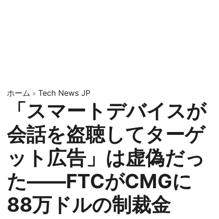
ホーム
Tech News JP
»
「スマートデバイスが
会話を盗聴してターゲ
ット広告」は虚偽だっ
た——FTCがCMGに
88万ドルの制裁金