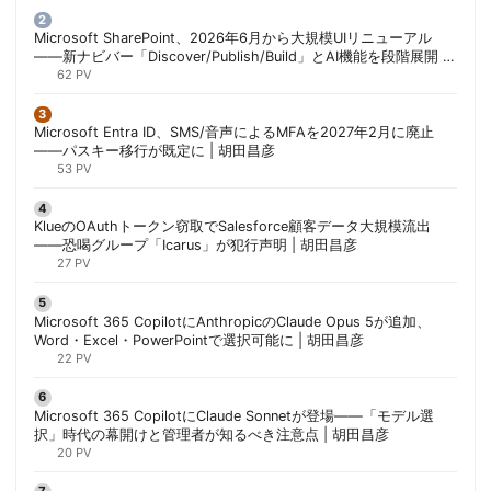
Microsoft SharePoint、2026年6月から大規模UIリニューアル
——新ナビバー「Discover/Publish/Build」とAI機能を段階展開 |
胡田昌彦
62 PV
Microsoft Entra ID、SMS/音声によるMFAを2027年2月に廃止
——パスキー移行が既定に | 胡田昌彦
53 PV
KlueのOAuthトークン窃取でSalesforce顧客データ大規模流出
——恐喝グループ「Icarus」が犯行声明 | 胡田昌彦
27 PV
Microsoft 365 CopilotにAnthropicのClaude Opus 5が追加、
Word・Excel・PowerPointで選択可能に | 胡田昌彦
22 PV
Microsoft 365 CopilotにClaude Sonnetが登場——「モデル選
択」時代の幕開けと管理者が知るべき注意点 | 胡田昌彦
20 PV