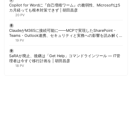
Copilot for Wordに『自己増殖ワーム』の脆弱性、Microsoftは5
カ月経っても根本対策できず | 胡田昌彦
20 PV
ClaudeがM365に接続可能に——MCPで実現したSharePoint・
Teams・Outlook連携、セキュリティと実務への影響を読み解く |
胡田昌彦
19 PV
SaRAが廃止、後継は「Get Help」コマンドラインツール — IT管
理者は今すぐ移行計画を | 胡田昌彦
18 PV