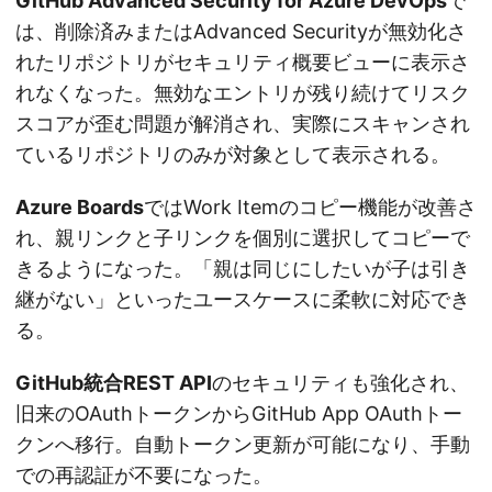
GitHub Advanced Security for Azure DevOps
で
は、削除済みまたはAdvanced Securityが無効化さ
れたリポジトリがセキュリティ概要ビューに表示さ
れなくなった。無効なエントリが残り続けてリスク
スコアが歪む問題が解消され、実際にスキャンされ
ているリポジトリのみが対象として表示される。
Azure Boards
ではWork Itemのコピー機能が改善さ
れ、親リンクと子リンクを個別に選択してコピーで
きるようになった。「親は同じにしたいが子は引き
継がない」といったユースケースに柔軟に対応でき
る。
GitHub統合REST API
のセキュリティも強化され、
旧来のOAuthトークンからGitHub App OAuthトー
クンへ移行。自動トークン更新が可能になり、手動
での再認証が不要になった。