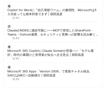
Copilot for Wordに『自己増殖ワーム』の脆弱性、Microsoftは5
カ月経っても根本対策できず | 胡田昌彦
21 PV
ClaudeがM365に接続可能に——MCPで実現したSharePoint・
Teams・Outlook連携、セキュリティと実務への影響を読み解く |
胡田昌彦
15 PV
Microsoft 365 CopilotにClaude Sonnetが登場——「モデル選
択」時代の幕開けと管理者が知るべき注意点 | 胡田昌彦
15 PV
Microsoft 365 Apps「Version 2606」で更新チャネル統合、
SAECはMECへ自動移行 | 胡田昌彦
15 PV