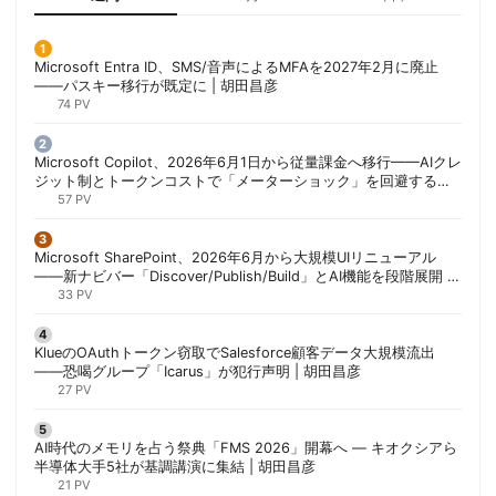
Microsoft Entra ID、SMS/音声によるMFAを2027年2月に廃止
——パスキー移行が既定に | 胡田昌彦
74 PV
Microsoft Copilot、2026年6月1日から従量課金へ移行——AIクレ
ジット制とトークンコストで「メーターショック」を回避する方
法 | 胡田昌彦
57 PV
Microsoft SharePoint、2026年6月から大規模UIリニューアル
——新ナビバー「Discover/Publish/Build」とAI機能を段階展開 |
胡田昌彦
33 PV
KlueのOAuthトークン窃取でSalesforce顧客データ大規模流出
——恐喝グループ「Icarus」が犯行声明 | 胡田昌彦
27 PV
AI時代のメモリを占う祭典「FMS 2026」開幕へ ― キオクシアら
半導体大手5社が基調講演に集結 | 胡田昌彦
21 PV