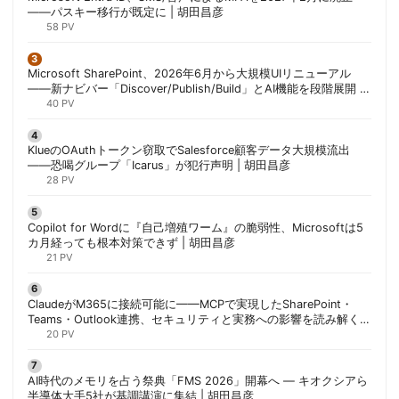
——パスキー移行が既定に | 胡田昌彦
58 PV
Microsoft SharePoint、2026年6月から大規模UIリニューアル
——新ナビバー「Discover/Publish/Build」とAI機能を段階展開 |
胡田昌彦
40 PV
KlueのOAuthトークン窃取でSalesforce顧客データ大規模流出
——恐喝グループ「Icarus」が犯行声明 | 胡田昌彦
28 PV
Copilot for Wordに『自己増殖ワーム』の脆弱性、Microsoftは5
カ月経っても根本対策できず | 胡田昌彦
21 PV
ClaudeがM365に接続可能に——MCPで実現したSharePoint・
Teams・Outlook連携、セキュリティと実務への影響を読み解く |
胡田昌彦
20 PV
AI時代のメモリを占う祭典「FMS 2026」開幕へ ― キオクシアら
半導体大手5社が基調講演に集結 | 胡田昌彦