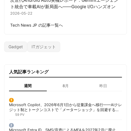
次世代Android Auto実機レポート：Geminiエージェン
ト統合で車載AIが新局面へ——Google I/Oハンズオン
2026-05-22
Tech News JP の記事一覧へ
Gadget
ITガジェット
人気記事ランキング
週間
8月
昨日
Microsoft Copilot、2026年6月1日から従量課金へ移行——AIクレ
ジット制とトークンコストで「メーターショック」を回避する方
法 | 胡田昌彦
59 PV
Microsoft Entra ID、SMS/音声によるMFAを2027年2月に廃止