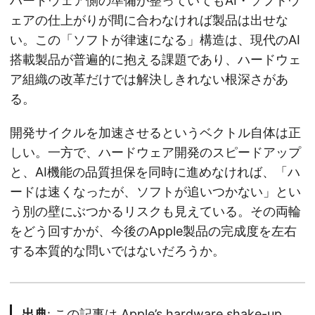
ハードウェア側の準備が整っていてもAI・ソフトウ
ェアの仕上がりが間に合わなければ製品は出せな
い。この「ソフトが律速になる」構造は、現代のAI
搭載製品が普遍的に抱える課題であり、ハードウェ
ア組織の改革だけでは解決しきれない根深さがあ
る。
開発サイクルを加速させるというベクトル自体は正
しい。一方で、ハードウェア開発のスピードアップ
と、AI機能の品質担保を同時に進めなければ、「ハ
ードは速くなったが、ソフトが追いつかない」とい
う別の壁にぶつかるリスクも見えている。その両輪
をどう回すかが、今後のApple製品の完成度を左右
する本質的な問いではないだろうか。
出典
: この記事は
Apple’s hardware shake-up