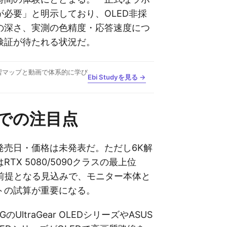
が必要」と明示しており、OLED非採
の深さ、実測の色精度・応答速度につ
検証が待たれる状況だ。
習マップと動画で体系的に学び
Ebi Studyを見る →
での注目点
発売日・価格は未発表だ。ただし6K解
TX 5080/5090クラスの最上位
の前提となる見込みで、モニター本体と
トの試算が重要になる。
UltraGear OLEDシリーズやASUS