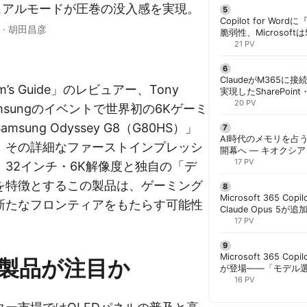
のデュアルモードが圧巻の没入感を実現。
Copilot for W
·
胡田昌彦
脆弱性、Microsof
対策できず | 胡田昌
21 PV
ClaudeがM365に
’s Guide」のレビュアー、Tony
実現したSharePoint・
携、セキュリティと
20 PV
Samsungのイベントで世界初の6Kゲーミ
解く | 胡田昌彦
sung Odyssey G8（G80HS）」
AI時代のメモリを占う
、その詳細なファーストインプレッシ
開幕へ ― キオクシ
基調講演に集結 | 胡
17 PV
32インチ・6K解像度と独自の「デ
を特徴とするこの製品は、ゲーミング
Microsoft 365 Copi
新たなフロンティアをもたらす可能性
Claude Opus 5が追
PowerPointで選択
17 PV
Microsoft 365 Copi
製品が注目か
が登場——「モデル
と管理者が知るべき注
16 PV