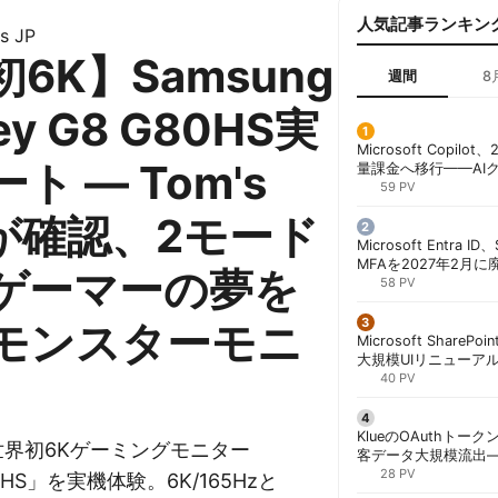
人気記事ランキン
s JP
6K】Samsung
週間
8
ey G8 G80HS実
Microsoft Copil
ト — Tom's
量課金へ移行——AI
ンコストで「メータ
59 PV
する方法 | 胡田昌彦
eが確認、2モード
Microsoft Entra 
MFAを2027年2月
ゲーマーの夢を
行が既定に | 胡田昌
58 PV
モンスターモニ
Microsoft ShareP
大規模UIリニューア
「Discover/Publis
40 PV
階展開 | 胡田昌彦
KlueのOAuthトークン
deが世界初6Kゲーミングモニター
客データ大規模流出
「Icarus」が犯行声明
28 PV
80HS」を実機体験。6K/165Hzと