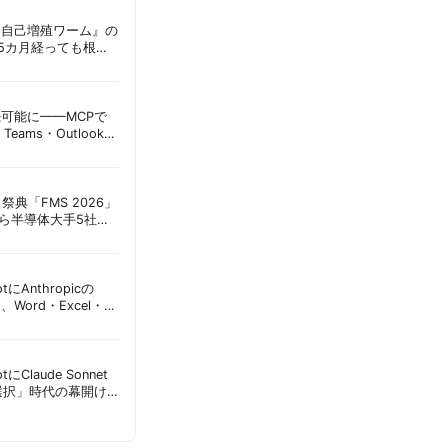
ordに『自己増殖ワーム』の
tは5カ月経っても根本
彦
接続可能に——MCPで
Teams・Outlook連
実務への影響を読み
祭典「FMS 2026」
アら半導体大手5社が
田昌彦
lotにAnthropicの
加、Word・Excel・
可能に | 胡田昌彦
lotにClaude Sonnet
選択」時代の幕開け
意点 | 胡田昌彦