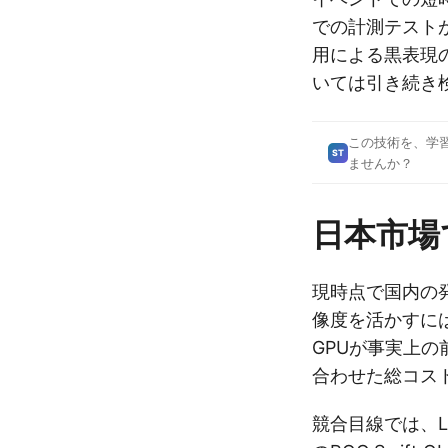
での計測テスト
用による黒表現
いては引き続き
この技術を、学
ST
ませんか？
日本市場
現時点で国内の
像度を活かすにはR
GPUが事実上
合わせた総コス
競合目線では、LGの