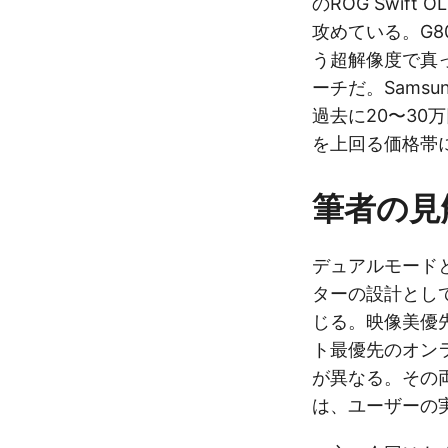
のROG Swif
攻めている。G8
う超解像度で真
ーチだ。Sams
過去に20〜30
を上回る価格帯
筆者の見
デュアルモード
ターの設計とし
じる。映像美優
ト最優先のオン
が異なる。その
は、ユーザーの