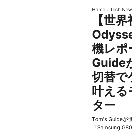
Home
Tech New
»
【世界初
Odyss
機レポー
Guid
切替で
叶える
ター
Tom's Gui
「Samsung G