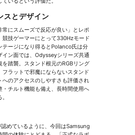
しているという評価だ。
ンスとデザイン
非常にスムーズで反応が良い」とレポ
競技ゲーマーにとって330Hzモード
テージになり得るとPolanco氏は分
イン面では、Odysseyシリーズ共通
観を踏襲。スタンド根元のRGBリング
、フラットで邪魔にならないスタンド
トへのアクセスのしやすさも評価され
整・チルト機能も備え、長時間使用へ
る。
身が認めているように、今回はSamsung
時間の体験にとどまる。「正式なラボ