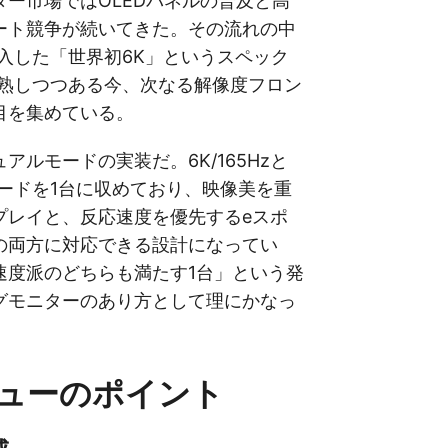
ター市場ではOLEDパネルの普及と高
ート競争が続いてきた。その流れの中
が投入した「世界初6K」というスペック
成熟しつつある今、次なる解像度フロン
目を集めている。
アルモードの実装だ。6K/165Hzと
の2モードを1台に収めており、映像美を重
プレイと、反応速度を優先するeスポ
の両方に対応できる設計になってい
速度派のどちらも満たす1台」という発
グモニターのあり方として理にかなっ
ューのポイント