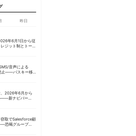
グ
月
昨日
ot、2026年6月1日から従
クレジット制とトーク
ーショック」を回避
ID、SMS/音声による
に廃止——パスキー移
彦
oint、2026年6月から
ル——新ナビバー
h/Build」とAI機能を段
窃取でSalesforce顧
——恐喝グループ
 | 胡田昌彦