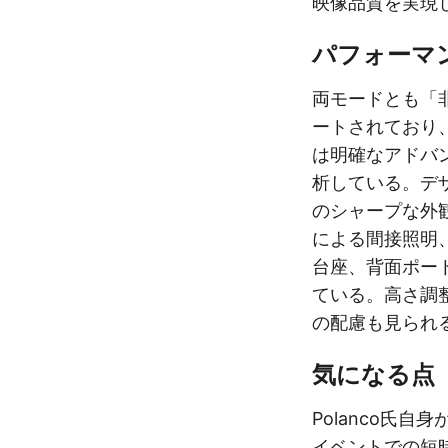
映像品質を実現
パフォーマ
両モードとも「
ートされており、
は明確なアドバン
析している。デザ
のシャープな外
による間接照明
台座、背面ポー
ている。高さ調
の配慮も見られ
気になる点
Polanco氏自
イベントでの短