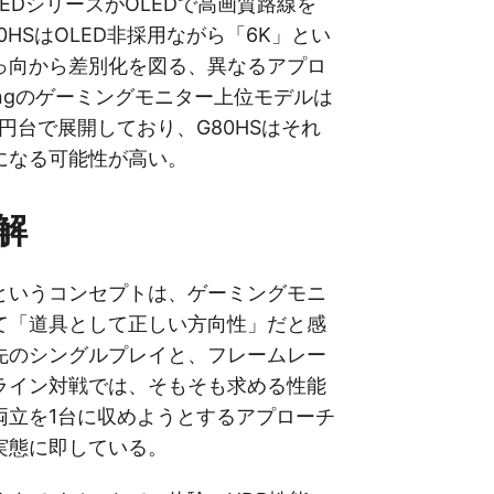
t OLEDシリーズがOLEDで高画質路線を
0HSはOLED非採用ながら「6K」とい
っ向から差別化を図る、異なるアプロ
ungのゲーミングモニター上位モデルは
万円台で展開しており、G80HSはそれ
になる可能性が高い。
解
というコンセプトは、ゲーミングモニ
て「道具として正しい方向性」だと感
先のシングルプレイと、フレームレー
ライン対戦では、そもそも求める性能
両立を1台に収めようとするアプローチ
実態に即している。