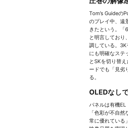
圧巻の解像
Tom’s Guideの
のプレイ中、遠
きたという。「
と明言しており
調している。3K
にも明確なステ
とSKを切り替
ードでも「見劣
る。
OLEDなし
パネルは有機EL（
「色彩が不自然
常に優れている