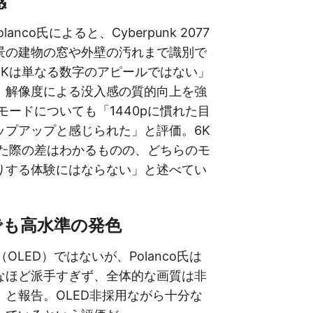
感
Polanco氏によると、Cyberpunk 2077
景の建物の窓や外壁の汚れまで識別で
6Kは単なる数字のアピールではない」
、解像度による没入感の質的向上を強
モードについても「1440pに慣れた目
ップアップと感じられた」と評価。6K
えた際の差はわかるものの、どちらのモ
りする体験にはならない」と述べてい
でも高水準の発色
OLED）ではないが、Polanco氏は
なほど派手すぎず、全体的な画質は非
」と報告。OLED非採用ながら十分な