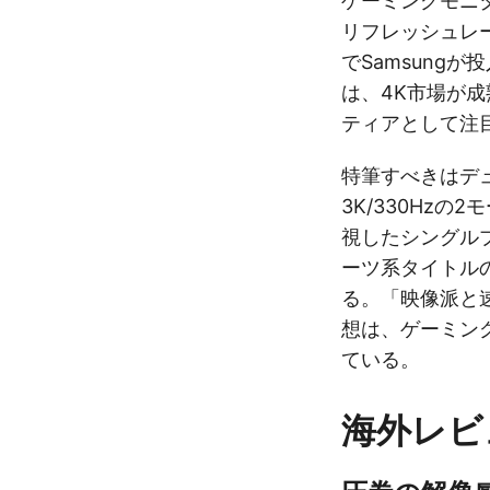
ゲーミングモニ
リフレッシュレ
でSamsung
は、4K市場が
ティアとして注
特筆すべきはデュ
3K/330Hz
視したシングル
ーツ系タイトル
る。「映像派と
想は、ゲーミン
ている。
海外レビ