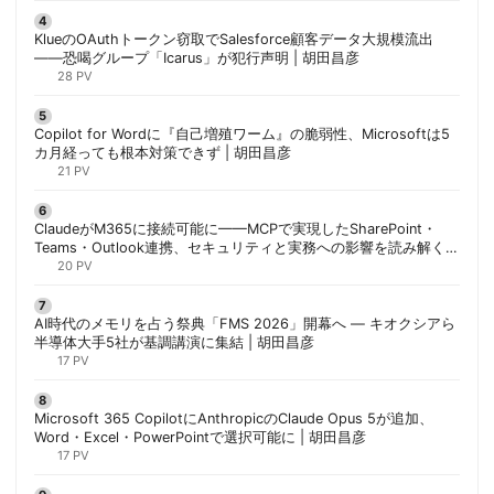
KlueのOAuthトークン窃取でSalesforce顧客データ大規模流出
——恐喝グループ「Icarus」が犯行声明 | 胡田昌彦
28 PV
Copilot for Wordに『自己増殖ワーム』の脆弱性、Microsoftは5
カ月経っても根本対策できず | 胡田昌彦
21 PV
ClaudeがM365に接続可能に——MCPで実現したSharePoint・
Teams・Outlook連携、セキュリティと実務への影響を読み解く |
胡田昌彦
20 PV
AI時代のメモリを占う祭典「FMS 2026」開幕へ ― キオクシアら
半導体大手5社が基調講演に集結 | 胡田昌彦
17 PV
Microsoft 365 CopilotにAnthropicのClaude Opus 5が追加、
Word・Excel・PowerPointで選択可能に | 胡田昌彦
17 PV