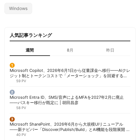
Windows
人気記事ランキング
週間
8月
昨日
Microsoft Copilot、2026年6月1日から従量課金へ移行——AIクレ
ジット制とトークンコストで「メーターショック」を回避する方
法 | 胡田昌彦
59 PV
Microsoft Entra ID、SMS/音声によるMFAを2027年2月に廃止
——パスキー移行が既定に | 胡田昌彦
58 PV
Microsoft SharePoint、2026年6月から大規模UIリニューアル
——新ナビバー「Discover/Publish/Build」とAI機能を段階展開 |
胡田昌彦
40 PV