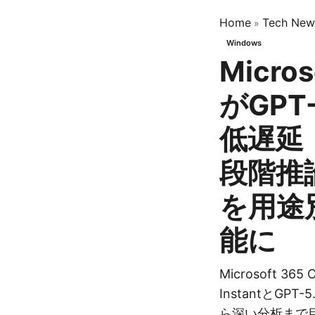
Home
Tech New
»
Windows
Micros
がGPT
低遅延「
段階推論
を用途
能に
Microsoft 36
InstantとGPT
ら深い分析まで