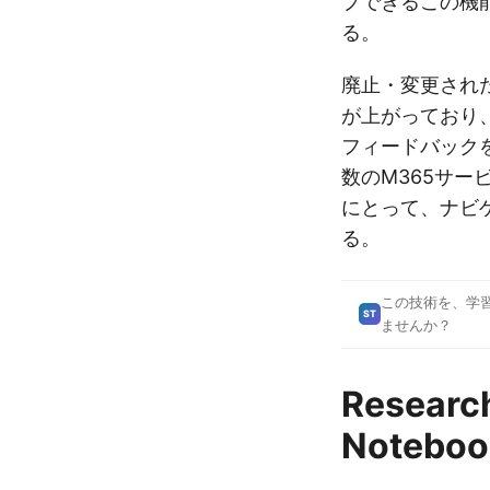
プできるこの機
る。
廃止・変更され
が上がっており、
フィードバック
数のM365サ
にとって、ナビ
る。
この技術を、学
ST
ませんか？
Researc
Notebo