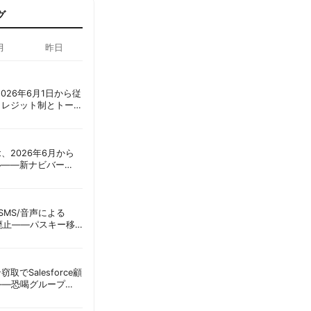
グ
月
昨日
ot、2026年6月1日から従
クレジット制とトーク
ーショック」を回避
oint、2026年6月から
ル——新ナビバー
h/Build」とAI機能を段
ID、SMS/音声による
に廃止——パスキー移
彦
窃取でSalesforce顧
——恐喝グループ
 | 胡田昌彦