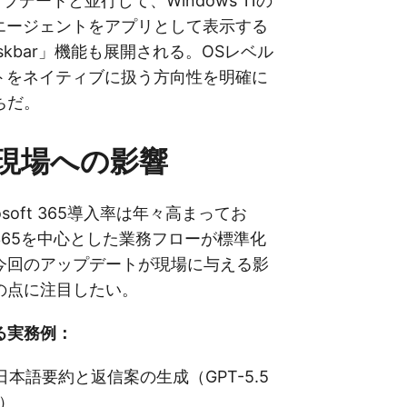
プデートと並行して、Windows 11の
Iエージェントをアプリとして表示する
 Taskbar」機能も展開される。OSレベル
ントをネイティブに扱う方向性を明確に
ちだ。
T現場への影響
osoft 365導入率は年々高まってお
M365を中心とした業務フローが標準化
今回のアップデートが現場に与える影
の点に注目したい。
る実務例：
本語要約と返信案の生成（GPT-5.5
効）