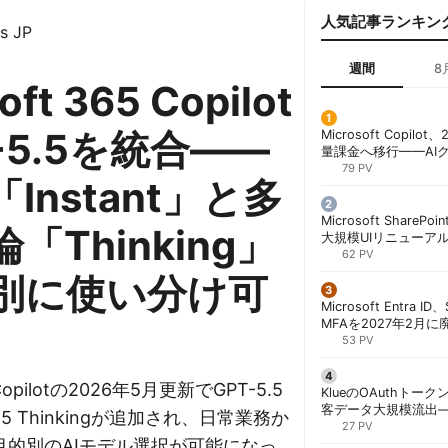
人気記事ランキン
s JP
週間
8
oft 365 Copilot
-5.5を統合——
Microsoft Copil
量課金へ移行——AI
ンコストで「メータ
79 PV
Instant」と多
する方法 | 胡田昌彦
Microsoft ShareP
「Thinking」
大規模UIリニューア
「Discover/Publis
62 PV
階展開 | 胡田昌彦
別に使い分け可
Microsoft Entra 
MFAを2027年2月
行が既定に | 胡田昌
53 PV
5 Copilotの2026年5月更新でGPT-5.5
KlueのOAuthトークン
客データ大規模流出
-5.5 Thinkingが追加され、日常業務か
「Icarus」が犯行声明
27 PV
目的別のAIモデル選択が可能になっ