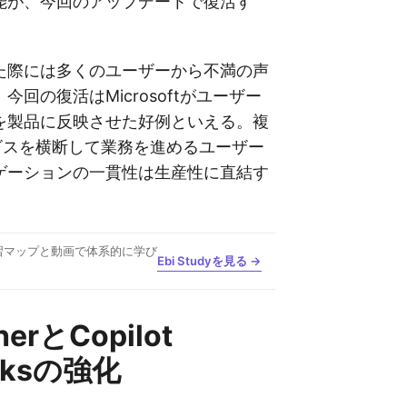
能が、今回のアップデートで復活す
た際には多くのユーザーから不満の声
今回の復活はMicrosoftがユーザー
を製品に反映させた好例といえる。複
ービスを横断して業務を進めるユーザー
ゲーションの一貫性は生産性に直結す
習マップと動画で体系的に学び
Ebi Studyを見る →
herとCopilot
oksの強化