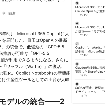
Microsoft 365 Copi
Claude Opus 5が追
·
胡田昌彦
PowerPointで選択
22 PV
Microsoft 365 Copi
が登場——「モデル
26年5月、Microsoft 365 Copilotに大
と管理者が知るべき注
20 PV
を展開した。目玉はOpenAIの最新
.5」の統合で、低遅延の「GPT-5.5
Copilot for W
脆弱性、Microsof
段階推論が可能な「GPT-5.5
対策できず | 胡田昌
20 PV
」の2種類が利用できるようになる。さらに
「ワッフル（Waffle）」の復活、
ClaudeがM365に
実現したSharePoint・
能の強化、Copilot Notebooksの新機能
携、セキュリティと
19 PV
向け生産性ツールとしての土台が大幅
解く | 胡田昌彦
。
SaRAが廃止、後継は「
ドラインツール — I
計画を | 胡田昌彦
18 PV
.5モデルの統合——2