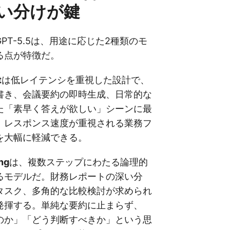
い分けが鍵
PT-5.5は、用途に応じた2種類のモ
る点が特徴だ。
t
は低レイテンシを重視した設計で、
書き、会議要約の即時生成、日常的な
た「素早く答えが欲しい」シーンに最
。レスポンス速度が重視される業務フ
を大幅に軽減できる。
ng
は、複数ステップにわたる論理的
るモデルだ。財務レポートの深い分
タスク、多角的な比較検討が求められ
発揮する。単純な要約に止まらず、
のか」「どう判断すべきか」という思