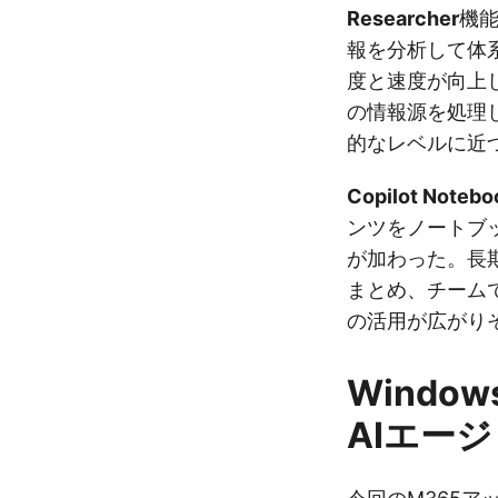
Researcher
機
報を分析して体
度と速度が向上
の情報源を処理
的なレベルに近
Copilot Notebo
ンツをノートブ
が加わった。長
まとめ、チーム
の活用が広がり
Windo
AIエー