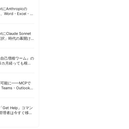
lotにAnthropicの
加、Word・Excel・
可能に | 胡田昌彦
lotにClaude Sonnet
選択」時代の幕開け
意点 | 胡田昌彦
ordに『自己増殖ワーム』の
tは5カ月経っても根本
彦
接続可能に——MCPで
Teams・Outlook連
実務への影響を読み
Get Help」コマン
T管理者は今すぐ移行