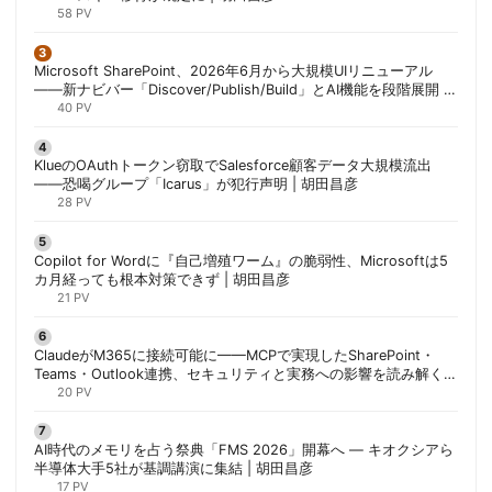
58 PV
Microsoft SharePoint、2026年6月から大規模UIリニューアル
——新ナビバー「Discover/Publish/Build」とAI機能を段階展開 |
胡田昌彦
40 PV
KlueのOAuthトークン窃取でSalesforce顧客データ大規模流出
——恐喝グループ「Icarus」が犯行声明 | 胡田昌彦
28 PV
Copilot for Wordに『自己増殖ワーム』の脆弱性、Microsoftは5
カ月経っても根本対策できず | 胡田昌彦
21 PV
ClaudeがM365に接続可能に——MCPで実現したSharePoint・
Teams・Outlook連携、セキュリティと実務への影響を読み解く |
胡田昌彦
20 PV
AI時代のメモリを占う祭典「FMS 2026」開幕へ ― キオクシアら
半導体大手5社が基調講演に集結 | 胡田昌彦
17 PV