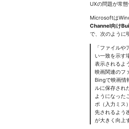
UXの問題が常
MicrosoftはWin
Channel向けBui
で、次のように
「ファイルや
い一致を示す
表示されるよ
映画関連のフ
Bingで映画
ルに保存され
ようになった
ポ（入力ミス
先されるよう
が大きく向上