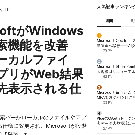
人気記事ランキン
s JP
週間
8
softがWindows
検索機能を改善
Microsoft Copil
量課金へ移行——AI
ンコストで「メータ
79 PV
ーカルファイ
する方法 | 胡田昌彦
Microsoft ShareP
プリがWeb結果
大規模UIリニューア
「Discover/Publis
62 PV
階展開 | 胡田昌彦
先表示される仕
Microsoft Entra 
MFAを2027年2月
行が既定に | 胡田昌
53 PV
1の検索バーがローカルのファイルやアプ
KlueのOAuthトークン
客データ大規模流出
仕様に変更され、Microsoftが段階
「Icarus」が犯行声明
27 PV
公式確認した。