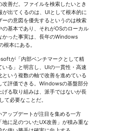
の改善だ。ファイルを検索したいとき
報が出てくるのは、UIとして根本的に
ザーの意図を優先するというのは検索
中の基本であり、それがOSのローカル
かった事実は、長年のWindows
不満の根本にある。
rosoftが「内部ベンチマークとして精
ている」と明言し、UIの一貫性・高速
化という複数の軸で改善を進めている
て評価できる。Windowsの基盤部分
上げる取り組みは、派手ではないが長
として必要なことだ。
しいアップデートが注目を集める一方
「地に足のついたUX改善」が積み重な
的な使い勝手は確実に向上する。