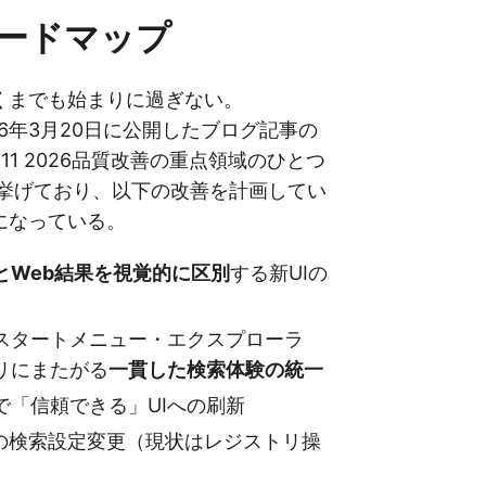
ードマップ
くまでも始まりに過ぎない。
は2026年3月20日に公開したブログ記事の
s 11 2026品質改善の重点領域のひとつ
hを挙げており、以下の改善を計画してい
になっている。
とWeb結果を視覚的に区別
する新UIの
スタートメニュー・エクスプローラ
リにまたがる
一貫した検索体験の統一
で「信頼できる」UIへの刷新
sからの検索設定変更（現状はレジストリ操