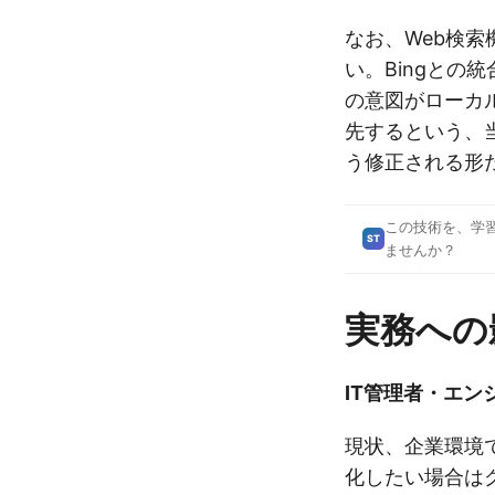
なお、Web検
い。Bingとの
の意図がローカ
先するという、
う修正される形
この技術を、学
ST
ませんか？
実務への
IT管理者・エン
現状、企業環境でW
化したい場合は