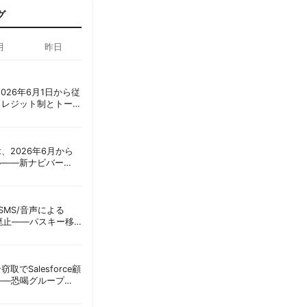
グ
月
昨日
ot、2026年6月1日から従
クレジット制とトーク
ーショック」を回避
oint、2026年6月から
ル——新ナビバー
h/Build」とAI機能を段
ID、SMS/音声による
に廃止——パスキー移
彦
窃取でSalesforce顧
——恐喝グループ
 | 胡田昌彦