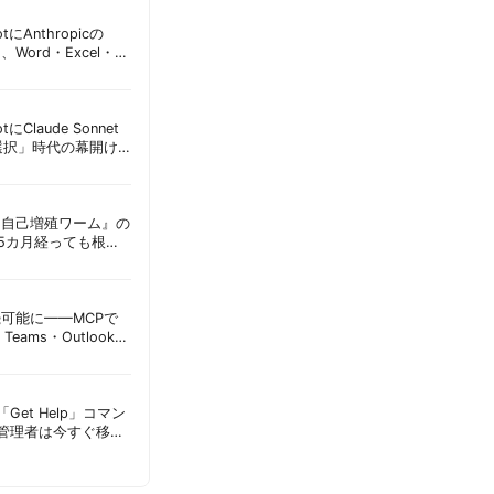
lotにAnthropicの
加、Word・Excel・
可能に | 胡田昌彦
lotにClaude Sonnet
選択」時代の幕開け
意点 | 胡田昌彦
ordに『自己増殖ワーム』の
tは5カ月経っても根本
彦
接続可能に——MCPで
Teams・Outlook連
実務への影響を読み
Get Help」コマン
T管理者は今すぐ移行