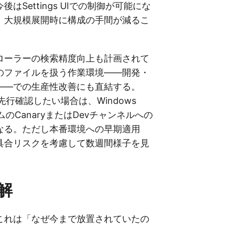
はSettings UIでの制御が可能にな
。大規模展開時に構成の手間が減るこ
。
ローラーの検索精度向上も計画されて
のファイルを扱う作業環境——開発・
——での生産性改善にも直結する。
ildで先行確認したい場合は、Windows
グラムのCanaryまたはDevチャンネルへの
なる。ただし本番環境への早期適用
具合リスクを考慮して数週間様子を見
解
これは「なぜ今まで放置されていたの