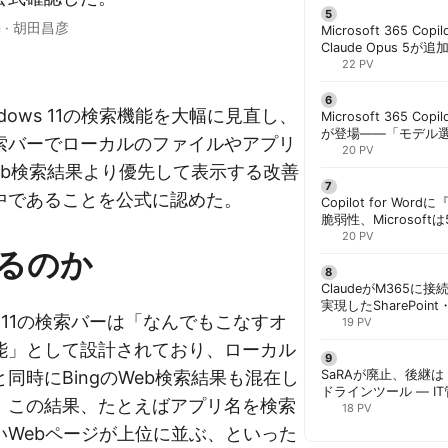
n
·
胡田昌彦
Microsoft 365 Copi
Claude Opus 5が追
PowerPointで選択
22 PV
Windows 11の検索機能を大幅に見直し、
Microsoft 365 Copi
が登場——「モデル
索バーでローカルのファイルやアプリ
と管理者が知るべき注
20 PV
Web検索結果より優先して表示する改善
中であることを公式に認めた。
Copilot for W
脆弱性、Microsof
対策できず | 胡田昌
20 PV
るのか
ClaudeがM365に
実現したSharePoint・
s 11の検索バーは「なんでもこなすオ
携、セキュリティと
19 PV
解く | 胡田昌彦
能」として設計されており、ローカル
同時にBingのWeb検索結果も混在し
SaRAが廃止、後継は「
ドラインツール — I
。この結果、たとえばアプリ名を検索
計画を | 胡田昌彦
18 PV
いWebページが上位に並ぶ、といった