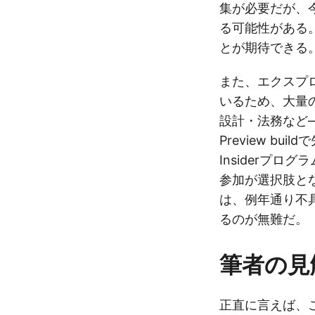
集が必要だが、今後
る可能性がある
とが期待できる
また、エクスプ
いるため、大量
設計・法務など
Preview bu
Insiderプロ
参加が選択肢と
は、例年通り不
るのが無難だ。
筆者の見
正直に言えば、