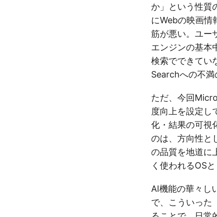
か」という性質
にWebの映画情
筋が悪い。ユー
エンジンの基本
検索でできていな
Searchへの
ただ、今回Mic
度向上を設定し
化・結果の可視
のは、方向性とし
の品質を地道に
く使われるOS
AI機能の華々
で、こういった
ることで、日常