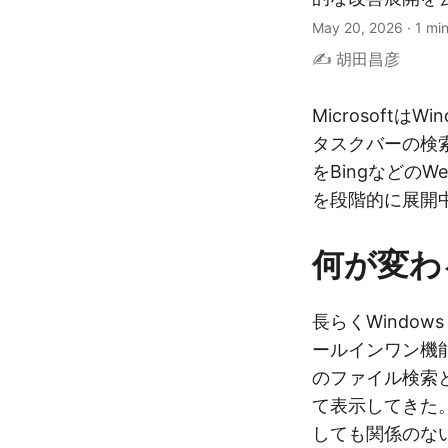
May 20, 2026
·
1 mi
✍️ 胡田昌彦
Microsoftは
タスクバーの検
をBingなどの
を段階的に展開
何が変わ
長らくWindow
ールインワン機
のファイル検索と
て表示してきた
しても関係のな