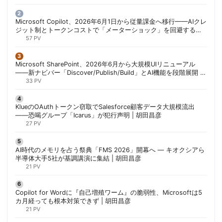
Microsoft Copilot、2026年6月1日から従量課金へ移行——AIクレ
ジット制とトークンコストで「メーターショック」を回避する方
法 | 胡田昌彦
57 PV
Microsoft SharePoint、2026年6月から大規模UIリニューアル
——新ナビバー「Discover/Publish/Build」とAI機能を段階展開 |
胡田昌彦
33 PV
KlueのOAuthトークン窃取でSalesforce顧客データ大規模流出
——恐喝グループ「Icarus」が犯行声明 | 胡田昌彦
27 PV
AI時代のメモリを占う祭典「FMS 2026」開幕へ ― キオクシアら
半導体大手5社が基調講演に集結 | 胡田昌彦
21 PV
Copilot for Wordに『自己増殖ワーム』の脆弱性、Microsoftは5
カ月経っても根本対策できず | 胡田昌彦
21 PV