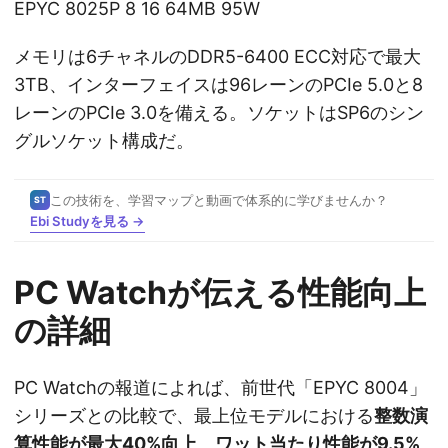
EPYC 8025P 8 16 64MB 95W
メモリは6チャネルのDDR5-6400 ECC対応で最大
3TB、インターフェイスは96レーンのPCIe 5.0と8
レーンのPCIe 3.0を備える。ソケットはSP6のシン
グルソケット構成だ。
この技術を、学習マップと動画で体系的に学びませんか？
ST
Ebi Studyを見る →
PC Watchが伝える性能向上
の詳細
PC Watchの報道によれば、前世代「EPYC 8004」
シリーズとの比較で、最上位モデルにおける
整数演
算性能が最大40%向上
、
ワット当たり性能が9.5%