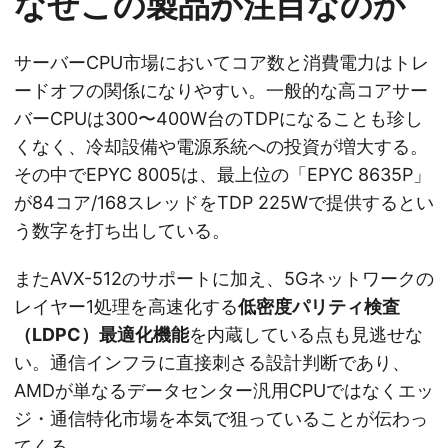
なぜこの製品が注目なのか
サーバーCPU市場においてコア数と消費電力はトレ
ードオフの関係になりやすい。一般的な高コアサー
バーCPUは300〜400W台のTDPになることも珍し
くなく、冷却設備や電源系統への投資が増大する。
その中でEPYC 8005は、最上位の「EPYC 8635P」
が84コア/168スレッドをTDP 225Wで提供するとい
う数字を打ち出している。
またAVX-512のサポートに加え、5Gネットワークの
レイヤー1処理を高速化する
低密度パリティ検査
（LDPC）最適化機能
を内蔵している点も見逃せな
い。通信インフラに直接刺さる設計判断であり、
AMDが単なるデータセンター汎用CPUではなくエッ
ジ・通信特化市場を本気で狙っていることが伝わっ
てくる。