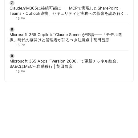
ClaudeがM365に接続可能に——MCPで実現したSharePoint・
Teams・Outlook連携、セキュリティと実務への影響を読み解く |
胡田昌彦
15 PV
Microsoft 365 CopilotにClaude Sonnetが登場——「モデル選
択」時代の幕開けと管理者が知るべき注意点 | 胡田昌彦
15 PV
Microsoft 365 Apps「Version 2606」で更新チャネル統合、
SAECはMECへ自動移行 | 胡田昌彦
15 PV