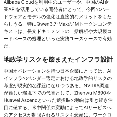
Alibaba Cloudを利用中のユーザーや、中国のAI企
業APIを活用している開発者にとって、今回のハー
ドウェアとモデルの強化は直接的なメリットをもた
らしうる。特にQwen3.7-Maxの1Mトークンコンテ
キストは、長文ドキュメントの一括解析や大規模コ
ードベースの処理といった実務ユースケースで有効
だ。
地政学リスクを踏まえたインフラ設計
中国オペレーションを持つ日本企業にとっては、AI
インフラのベンダー選定における地政学的リスクの
考慮が現実的な課題になりつつある。NVIDIA調達
が難しい環境下での代替として、Zhenwu M890や
Huawei Ascendといった選択肢の動向は引き続き注
目に値する。米中関係の変動によってAIサービスへ
のアクセスが制限されるリスクも念頭に、ワークロ