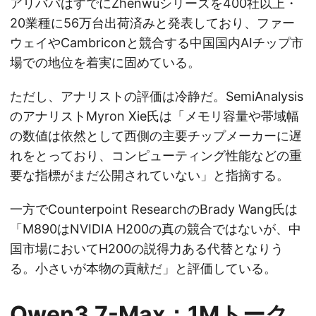
アリババはすでにZhenwuシリーズを400社以上・
20業種に56万台出荷済みと発表しており、ファー
ウェイやCambriconと競合する中国国内AIチップ市
場での地位を着実に固めている。
ただし、アナリストの評価は冷静だ。SemiAnalysis
のアナリストMyron Xie氏は「メモリ容量や帯域幅
の数値は依然として西側の主要チップメーカーに遅
れをとっており、コンピューティング性能などの重
要な指標がまだ公開されていない」と指摘する。
一方でCounterpoint ResearchのBrady Wang氏は
「M890はNVIDIA H200の真の競合ではないが、中
国市場においてH200の説得力ある代替となりう
る。小さいが本物の貢献だ」と評価している。
Qwen3.7-Max：1Mトーク