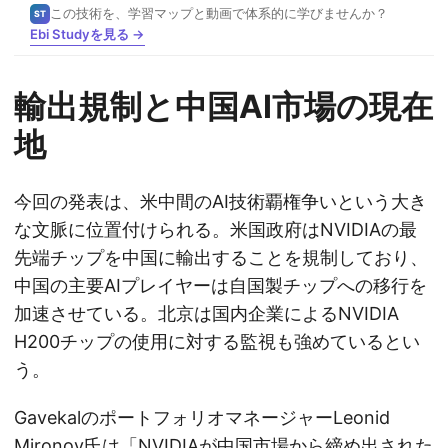
この技術を、学習マップと動画で体系的に学びませんか？
ST
Ebi Studyを見る →
輸出規制と中国AI市場の現在
地
今回の発表は、米中間のAI技術覇権争いという大き
な文脈に位置付けられる。米国政府はNVIDIAの最
先端チップを中国に輸出することを規制しており、
中国の主要AIプレイヤーは自国製チップへの移行を
加速させている。北京は国内企業によるNVIDIA
H200チップの使用に対する監視も強めているとい
う。
GavekalのポートフォリオマネージャーLeonid
Mironov氏は「NVIDIAが中国市場から締め出された