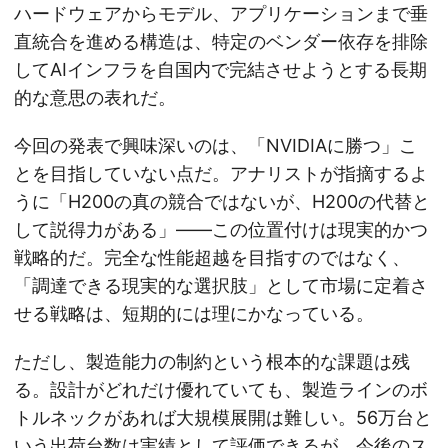
ハードウェアからモデル、アプリケーションまで垂
直統合を進める構造は、特定のベンダー依存を排除
してAIインフラを自国内で完結させようとする長期
的な意思の表れだ。
今回の発表で興味深いのは、「NVIDIAに勝つ」こ
とを目指していない点だ。アナリストが指摘するよ
うに「H200の真の競合ではないが、H200の代替と
して説得力がある」——この位置付けは現実的かつ
戦略的だ。完全な性能超越を目指すのではなく、
「調達できる現実的な選択肢」として市場に定着さ
せる戦略は、短期的には理にかなっている。
ただし、製造能力の制約という根本的な課題は残
る。設計がどれだけ優れていても、製造ラインのボ
トルネックがあれば大規模展開は難しい。56万台と
いう出荷台数は実績として評価できるが、今後のス