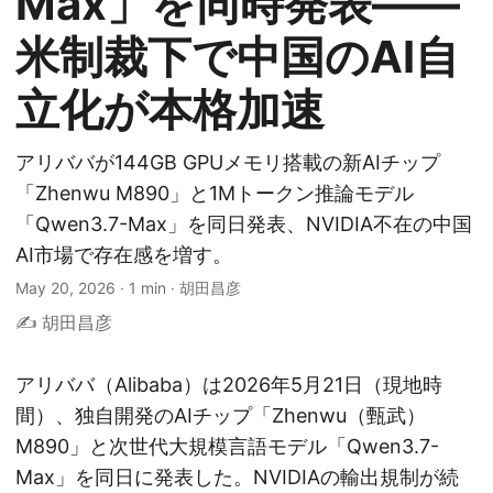
Max」を同時発表——
米制裁下で中国のAI自
立化が本格加速
アリババが144GB GPUメモリ搭載の新AIチップ
「Zhenwu M890」と1Mトークン推論モデル
「Qwen3.7-Max」を同日発表、NVIDIA不在の中国
AI市場で存在感を増す。
May 20, 2026
·
1 min
·
胡田昌彦
✍️ 胡田昌彦
アリババ（Alibaba）は2026年5月21日（現地時
間）、独自開発のAIチップ「Zhenwu（甄武）
M890」と次世代大規模言語モデル「Qwen3.7-
Max」を同日に発表した。NVIDIAの輸出規制が続