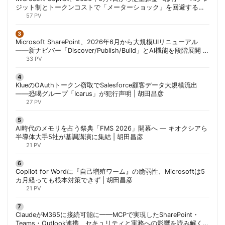
ジット制とトークンコストで「メーターショック」を回避する方
法 | 胡田昌彦
57 PV
Microsoft SharePoint、2026年6月から大規模UIリニューアル
——新ナビバー「Discover/Publish/Build」とAI機能を段階展開 |
胡田昌彦
33 PV
KlueのOAuthトークン窃取でSalesforce顧客データ大規模流出
——恐喝グループ「Icarus」が犯行声明 | 胡田昌彦
27 PV
AI時代のメモリを占う祭典「FMS 2026」開幕へ ― キオクシアら
半導体大手5社が基調講演に集結 | 胡田昌彦
21 PV
Copilot for Wordに『自己増殖ワーム』の脆弱性、Microsoftは5
カ月経っても根本対策できず | 胡田昌彦
21 PV
ClaudeがM365に接続可能に——MCPで実現したSharePoint・
Teams・Outlook連携、セキュリティと実務への影響を読み解く |