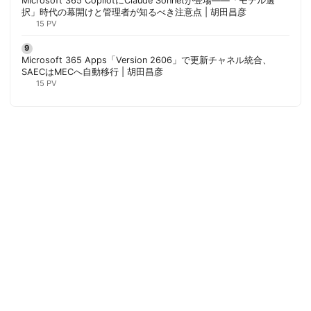
Microsoft 365 CopilotにClaude Sonnetが登場——「モデル選
択」時代の幕開けと管理者が知るべき注意点 | 胡田昌彦
15 PV
Microsoft 365 Apps「Version 2606」で更新チャネル統合、
SAECはMECへ自動移行 | 胡田昌彦
15 PV