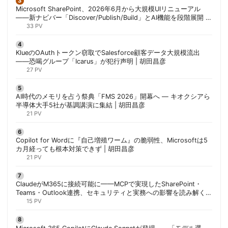
Microsoft SharePoint、2026年6月から大規模UIリニューアル
——新ナビバー「Discover/Publish/Build」とAI機能を段階展開 |
胡田昌彦
33 PV
KlueのOAuthトークン窃取でSalesforce顧客データ大規模流出
——恐喝グループ「Icarus」が犯行声明 | 胡田昌彦
27 PV
AI時代のメモリを占う祭典「FMS 2026」開幕へ ― キオクシアら
半導体大手5社が基調講演に集結 | 胡田昌彦
21 PV
Copilot for Wordに『自己増殖ワーム』の脆弱性、Microsoftは5
カ月経っても根本対策できず | 胡田昌彦
21 PV
ClaudeがM365に接続可能に——MCPで実現したSharePoint・
Teams・Outlook連携、セキュリティと実務への影響を読み解く |
胡田昌彦
15 PV