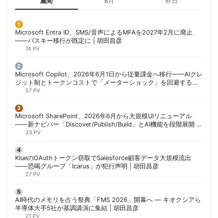
週間
8月
昨日
Microsoft Entra ID、SMS/音声によるMFAを2027年2月に廃止
——パスキー移行が既定に | 胡田昌彦
74 PV
Microsoft Copilot、2026年6月1日から従量課金へ移行——AIクレ
ジット制とトークンコストで「メーターショック」を回避する方
法 | 胡田昌彦
57 PV
Microsoft SharePoint、2026年6月から大規模UIリニューアル
——新ナビバー「Discover/Publish/Build」とAI機能を段階展開 |
胡田昌彦
33 PV
KlueのOAuthトークン窃取でSalesforce顧客データ大規模流出
——恐喝グループ「Icarus」が犯行声明 | 胡田昌彦
27 PV
AI時代のメモリを占う祭典「FMS 2026」開幕へ ― キオクシアら
半導体大手5社が基調講演に集結 | 胡田昌彦
21 PV