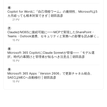
Copilot for Wordに『自己増殖ワーム』の脆弱性、Microsoftは5
カ月経っても根本対策できず | 胡田昌彦
21 PV
ClaudeがM365に接続可能に——MCPで実現したSharePoint・
Teams・Outlook連携、セキュリティと実務への影響を読み解く |
胡田昌彦
15 PV
Microsoft 365 CopilotにClaude Sonnetが登場——「モデル選
択」時代の幕開けと管理者が知るべき注意点 | 胡田昌彦
15 PV
Microsoft 365 Apps「Version 2606」で更新チャネル統合、
SAECはMECへ自動移行 | 胡田昌彦
15 PV