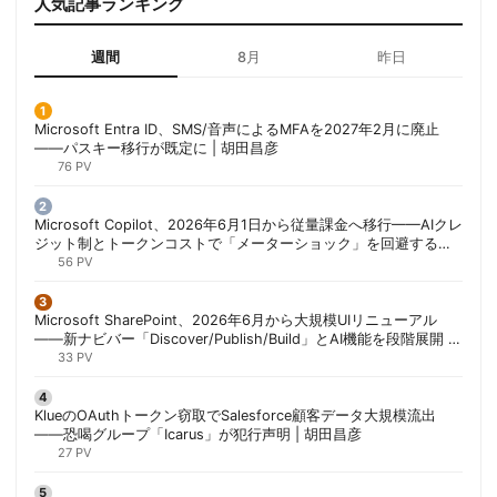
人気記事ランキング
週間
8月
昨日
Microsoft Entra ID、SMS/音声によるMFAを2027年2月に廃止
——パスキー移行が既定に | 胡田昌彦
76 PV
Microsoft Copilot、2026年6月1日から従量課金へ移行——AIクレ
ジット制とトークンコストで「メーターショック」を回避する方
法 | 胡田昌彦
56 PV
Microsoft SharePoint、2026年6月から大規模UIリニューアル
——新ナビバー「Discover/Publish/Build」とAI機能を段階展開 |
胡田昌彦
33 PV
KlueのOAuthトークン窃取でSalesforce顧客データ大規模流出
——恐喝グループ「Icarus」が犯行声明 | 胡田昌彦
27 PV