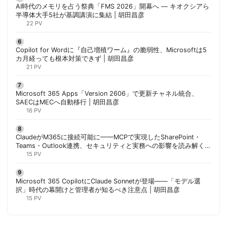
AI時代のメモリを占う祭典「FMS 2026」開幕へ ― キオクシアら
半導体大手5社が基調講演に集結 | 胡田昌彦
22 PV
Copilot for Wordに『自己増殖ワーム』の脆弱性、Microsoftは5
カ月経っても根本対策できず | 胡田昌彦
21 PV
Microsoft 365 Apps「Version 2606」で更新チャネル統合、
SAECはMECへ自動移行 | 胡田昌彦
16 PV
ClaudeがM365に接続可能に——MCPで実現したSharePoint・
Teams・Outlook連携、セキュリティと実務への影響を読み解く |
胡田昌彦
15 PV
Microsoft 365 CopilotにClaude Sonnetが登場——「モデル選
択」時代の幕開けと管理者が知るべき注意点 | 胡田昌彦
15 PV