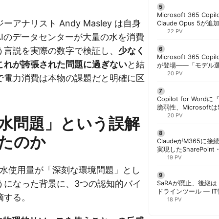
Microsoft 365 Copi
アナリスト Andy Masley は自身
Claude Opus 5が追
PowerPointで選択
22 PV
AIのデータセンターが大量の水を消費
う言説を実際の数字で検証し、
少なく
Microsoft 365 Copi
これが誇張された問題に過ぎない
と結
が登場——「モデル
と管理者が知るべき注
20 PV
で電力消費は本物の課題だと明確に区
Copilot for W
脆弱性、Microsof
対策できず | 胡田昌
20 PV
I水問題」という誤解
たのか
ClaudeがM365に
実現したSharePoint・
携、セキュリティと
19 PV
解く | 胡田昌彦
AIの水使用量が「深刻な環境問題」とし
うになった背景に、3つの認知的バイ
SaRAが廃止、後継は「
ドラインツール — I
摘する。
計画を | 胡田昌彦
18 PV