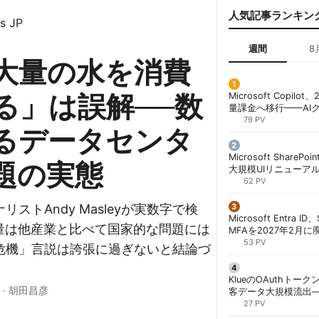
人気記事ランキン
s JP
週間
8
は大量の水を消費
る」は誤解──数
Microsoft Copil
量課金へ移行——AI
ンコストで「メータ
79 PV
るデータセンタ
する方法 | 胡田昌彦
Microsoft ShareP
題の実態
大規模UIリニューア
「Discover/Publis
62 PV
階展開 | 胡田昌彦
ストAndy Masleyが実数字で検
Microsoft Entra 
用量は他産業と比べて国家的な問題には
MFAを2027年2月
行が既定に | 胡田昌
53 PV
危機」言説は誇張に過ぎないと結論づ
KlueのOAuthトークン
·
胡田昌彦
客データ大規模流出
「Icarus」が犯行声明
27 PV