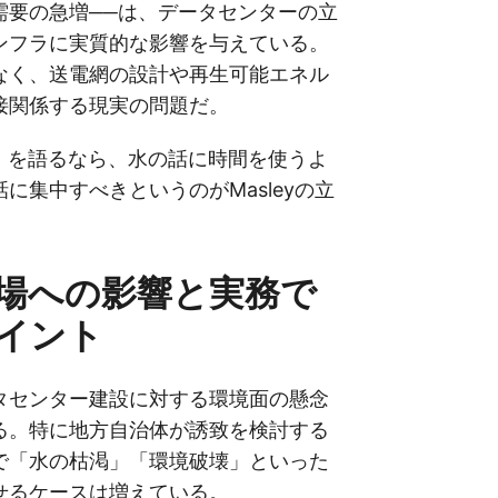
需要の急増──は、データセンターの立
ンフラに実質的な影響を与えている。
なく、送電網の設計や再生可能エネル
接関係する現実の問題だ。
題」を語るなら、水の話に時間を使うよ
に集中すべきというのがMasleyの立
場への影響と実務で
イント
タセンター建設に対する環境面の懸念
る。特に地方自治体が誘致を検討する
で「水の枯渇」「環境破壊」といった
せるケースは増えている。