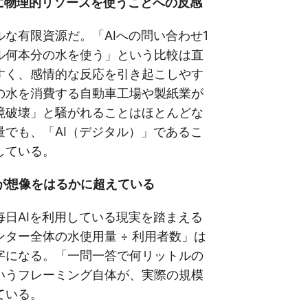
品に物理的リソースを使うことへの反感
な有限資源だ。「AIへの問い合わせ1
ル何本分の水を使う」という比較は直
すく、感情的な反応を引き起こしやす
の水を消費する自動車工場や製紙業が
境破壊」と騒がれることはほとんどな
量でも、「AI（デジタル）」であるこ
している。
者数が想像をはるかに超えている
毎日AIを利用している現実を踏まえる
ター全体の水使用量 ÷ 利用者数」は
字になる。「一問一答で何リットルの
いうフレーミング自体が、実際の規模
ている。