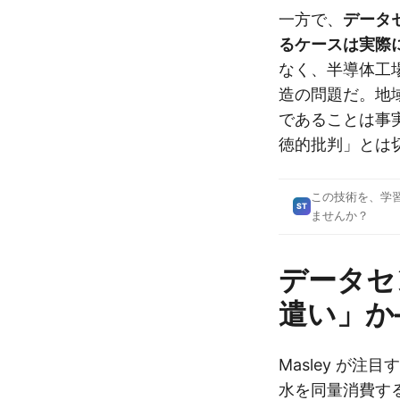
一方で、
データ
るケースは実際
なく、半導体工
造の問題だ。地
であることは事
徳的批判」とは
この技術を、学
ST
ませんか？
データセ
遣い」か
Masley が
水を同量消費す