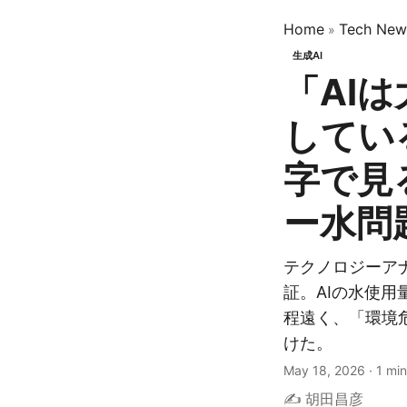
Home
Tech New
»
生成AI
「AI
してい
字で見
ー水問
テクノロジーアナリ
証。AIの水使
程遠く、「環境
けた。
May 18, 2026
·
1 min
✍️ 胡田昌彦