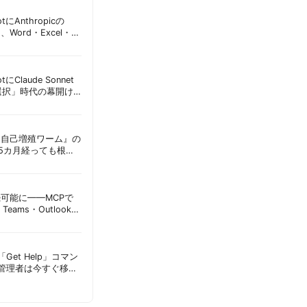
lotにAnthropicの
加、Word・Excel・
可能に | 胡田昌彦
lotにClaude Sonnet
選択」時代の幕開け
意点 | 胡田昌彦
ordに『自己増殖ワーム』の
tは5カ月経っても根本
彦
接続可能に——MCPで
Teams・Outlook連
実務への影響を読み
Get Help」コマン
T管理者は今すぐ移行