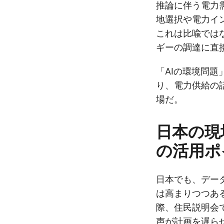
推論に伴う電力
地選択や電力イ
これは比喩では
ギーの調達に直
「AIの環境問
り、電力供給の話
場だ。
日本の現
の活用ポ
日本でも、デー
は高まりつつあ
際、住民説明会
声が計画を遅ら