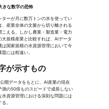
た大きな数字の恐怖
ンターが月に数万トンの水を使ってい
は、産業全体の文脈から切り離される
聞こえる。しかし農業・製造業・電力
の大規模産業と比較すれば、AIデータ
費は国家規模の水資源管理において今
課題には程遠い。
字が示すもの
国の公開データをもとに、AI産業の現在
予測の50倍ものスピードで成長しない
な水資源管理における深刻な問題には
する。