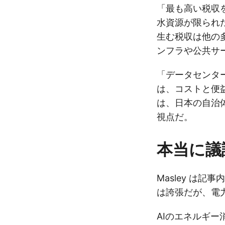
「最も高い税収
水資源が限られ
生む税収は他の
ンフラや公共サ
「データセンタ
は、コストと便
は、日本の自治
視点だ。
本当に議
Masley は
は誇張だが、電
AIのエネルギー