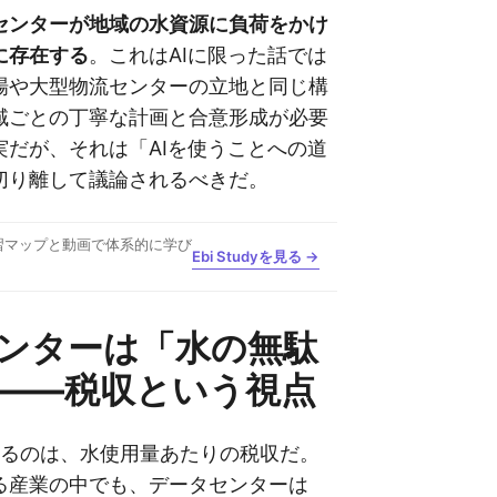
センターが地域の水資源に負荷をかけ
に存在する
。これはAIに限った話では
場や大型物流センターの立地と同じ構
域ごとの丁寧な計画と合意形成が必要
実だが、それは「AIを使うことへの道
切り離して議論されるべきだ。
習マップと動画で体系的に学び
Ebi Studyを見る →
ンターは「水の無駄
——税収という視点
注目するのは、水使用量あたりの税収だ。
る産業の中でも、データセンターは