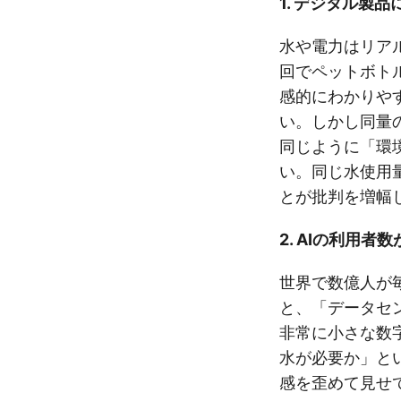
1. デジタル製
水や電力はリアル
回でペットボト
感的にわかりや
い。しかし同量
同じように「環
い。同じ水使用
とが批判を増幅
2. AIの利用
世界で数億人が
と、「データセン
非常に小さな数
水が必要か」と
感を歪めて見せ