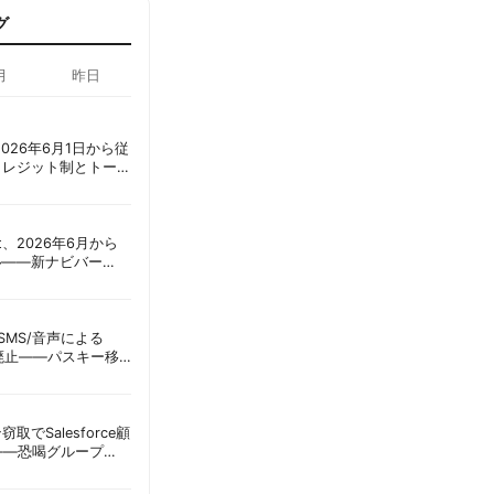
グ
月
昨日
ot、2026年6月1日から従
クレジット制とトーク
ーショック」を回避
oint、2026年6月から
ル——新ナビバー
h/Build」とAI機能を段
ID、SMS/音声による
に廃止——パスキー移
彦
窃取でSalesforce顧
——恐喝グループ
 | 胡田昌彦