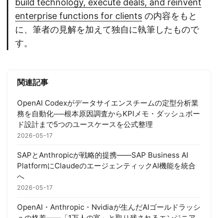
build technology, execute deals, and reinvent
enterprise functions for clients
の内容をもと
に、筆者の見解を加えて独自に執筆したもので
す。
関連記事
OpenAI Codexがデータサイエンスチームの定型分析業
務を自動化──根本原因調査からKPIメモ・ダッシュボー
ド設計まで5つのユースケースを公式整理
2026-05-17
SAPとAnthropicが戦略的提携——SAP Business AI
PlatformにClaudeのエージェンティックAI機能を統合
へ
2026-05-17
OpenAI・Anthropic・Nvidiaが生んだAIゴールドラッシ
ュの格差——「1万人の富」と取り残されるエンジニア