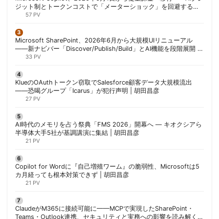
ジット制とトークンコストで「メーターショック」を回避する方
法 | 胡田昌彦
57 PV
Microsoft SharePoint、2026年6月から大規模UIリニューアル
——新ナビバー「Discover/Publish/Build」とAI機能を段階展開 |
胡田昌彦
33 PV
KlueのOAuthトークン窃取でSalesforce顧客データ大規模流出
——恐喝グループ「Icarus」が犯行声明 | 胡田昌彦
27 PV
AI時代のメモリを占う祭典「FMS 2026」開幕へ ― キオクシアら
半導体大手5社が基調講演に集結 | 胡田昌彦
21 PV
Copilot for Wordに『自己増殖ワーム』の脆弱性、Microsoftは5
カ月経っても根本対策できず | 胡田昌彦
21 PV
ClaudeがM365に接続可能に——MCPで実現したSharePoint・
Teams・Outlook連携、セキュリティと実務への影響を読み解く |