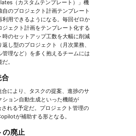
emplates（カスタムテンプレート）」機
独自のプロジェクト計画テンプレート
再利用できるようになる。毎回ゼロか
ロジェクト計画をテンプレート化する
ト時のセットアップ工数を大幅に削減
り返し型のプロジェクト（月次業務、
ル管理など）を多く抱えるチームには
能だ。
I統合
I との統合により、タスクの提案、進捗のサ
クション自動生成といった機能が
内に統合される予定だ。プロジェクト管理の
opilotが補助する形となる。
ートの廃止