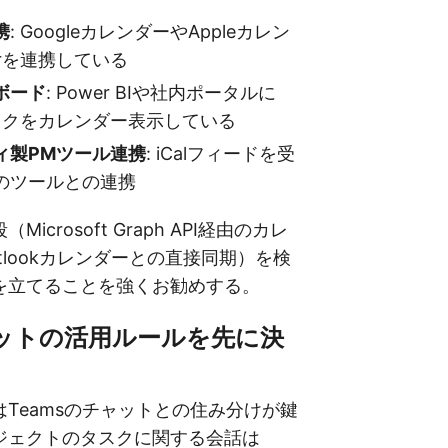
携
: GoogleカレンダーやAppleカレン
erを連携している
ボード
: Power BIや社内ポータルに
のタスクをカレンダー表示している
ィ製PMツール連携
: iCalフィードを受
のツールとの連携
icrosoft Graph API経由のカレ
tlookカレンダーとの直接同期）を検
を立てることを強くお勧めする。
ットの活用ルールを先に決
Teamsのチャットとの住み分けが鍵
ジェクトのタスクに関する会話は