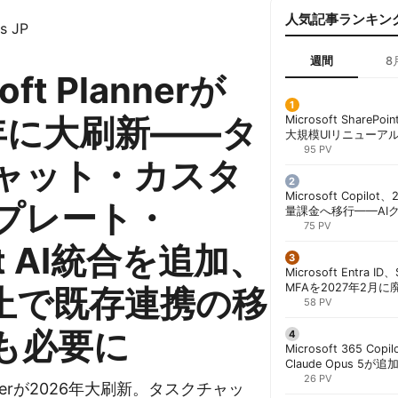
人気記事ランキン
s JP
週間
8
oft Plannerが
6年に大刷新——タ
Microsoft ShareP
大規模UIリニューア
「Discover/Publis
95 PV
ャット・カスタ
階展開 | 胡田昌彦
Microsoft Copil
プレート・
量課金へ移行——AI
ンコストで「メータ
75 PV
する方法 | 胡田昌彦
ot AI統合を追加、
Microsoft Entra 
MFAを2027年2月
廃止で既存連携の移
行が既定に | 胡田昌
58 PV
も必要に
Microsoft 365 Copi
Claude Opus 5が追
PowerPointで選択
26 PV
Plannerが2026年大刷新。タスクチャッ