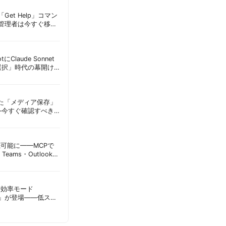
Get Help」コマン
T管理者は今すぐ移行
lotにClaude Sonnet
選択」時代の幕開け
意点 | 胡田昌彦
えた「メディア保存」
—今すぐ確認すべき
昌彦
接続可能に——MCPで
Teams・Outlook連
実務への影響を読み
sに「効率モード
ode）」が登場——低スペ
消費を自動最適化 |