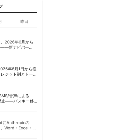
グ
月
昨日
oint、2026年6月から
ル——新ナビバー
h/Build」とAI機能を段
ot、2026年6月1日から従
クレジット制とトーク
ーショック」を回避
ID、SMS/音声による
に廃止——パスキー移
彦
lotにAnthropicの
加、Word・Excel・
可能に | 胡田昌彦