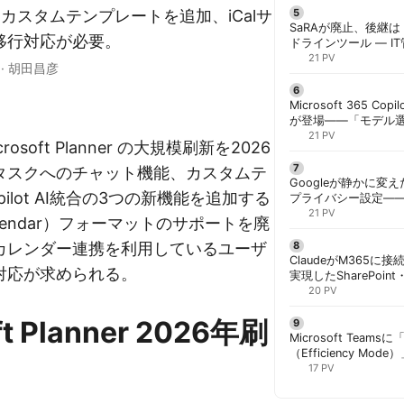
 AI・カスタムテンプレートを追加、iCalサ
SaRAが廃止、後継は「
移行対応が必要。
ドラインツール — I
計画を | 胡田昌彦
21 PV
·
胡田昌彦
Microsoft 365 Copi
が登場——「モデル
と管理者が知るべき注
21 PV
Microsoft Planner の大規模刷新を2026
タスクへのチャット機能、カスタムテ
Googleが静かに変
ilot AI統合の3つの新機能を追加する
プライバシー設定—
手順と注意点 | 胡田
21 PV
Calendar）フォーマットのサポートを廃
カレンダー連携を利用しているユーザ
ClaudeがM365に
対応が求められる。
実現したSharePoint・
携、セキュリティと
20 PV
解く | 胡田昌彦
ft Planner 2026年刷
Microsoft Team
（Efficiency M
ック端末でのリソース
17 PV
胡田昌彦