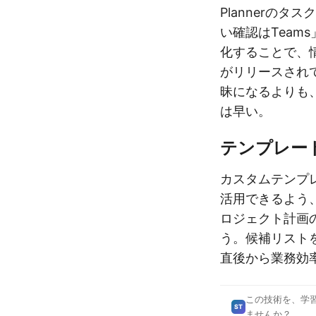
Plannerの
い確認はTeam
化することで、
がリリースされ
昧になるよりも
は早い。
テンプレー
カスタムテンプ
活用できるよう
ロジェクト計画
う。候補リスト
直後から業務効
この技術を、学
ST
ませんか？