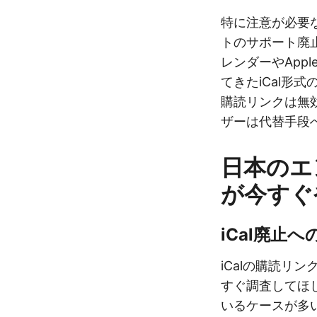
特に注意が必要なの
トのサポート廃止」
レンダーやApp
てきたiCal形
購読リンクは無
ザーは代替手段
日本のエ
が今すぐ
iCal廃止
iCalの購読リ
すぐ調査してほ
いるケースが多