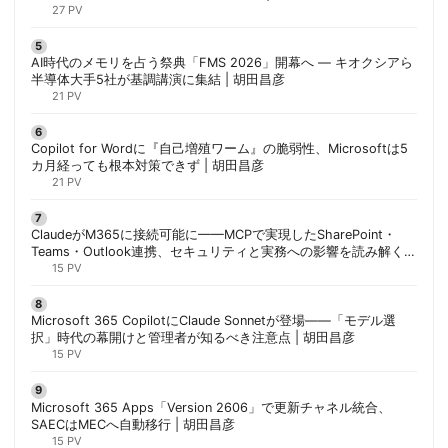
27 PV
AI時代のメモリを占う祭典「FMS 2026」開幕へ ― キオクシアら
半導体大手5社が基調講演に集結 | 胡田昌彦
21 PV
Copilot for Wordに『自己増殖ワーム』の脆弱性、Microsoftは5
カ月経っても根本対策できず | 胡田昌彦
21 PV
ClaudeがM365に接続可能に——MCPで実現したSharePoint・
Teams・Outlook連携、セキュリティと実務への影響を読み解く |
胡田昌彦
15 PV
Microsoft 365 CopilotにClaude Sonnetが登場——「モデル選
択」時代の幕開けと管理者が知るべき注意点 | 胡田昌彦
15 PV
Microsoft 365 Apps「Version 2606」で更新チャネル統合、
SAECはMECへ自動移行 | 胡田昌彦
15 PV