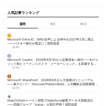
人気記事ランキング
週間
8月
昨日
Microsoft Entra ID、SMS/音声によるMFAを2027年2月に廃止
——パスキー移行が既定に | 胡田昌彦
74 PV
Microsoft Copilot、2026年6月1日から従量課金へ移行——AIクレ
ジット制とトークンコストで「メーターショック」を回避する方
法 | 胡田昌彦
57 PV
Microsoft SharePoint、2026年6月から大規模UIリニューアル
——新ナビバー「Discover/Publish/Build」とAI機能を段階展開 |
胡田昌彦
33 PV
KlueのOAuthトークン窃取でSalesforce顧客データ大規模流出
——恐喝グループ「Icarus」が犯行声明 | 胡田昌彦