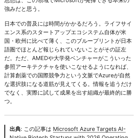
思想は、この領域でMicrosoftが発揮できる本来の
強みだと思う。
日本での普及には時間がかかるだろう。ライフサイ
エンス系のスタートアップエコシステム自体が米
国・欧州に比べて薄く、このブループリントが日本
語圏でほとんど報じられていないことがその証左
だ。ただ、AMEDや大学発ベンチャーがこういった
参照アーキテクチャを使いこなせるようになれば、
計算創薬での国際競争力という文脈でAzureが自然
な選択肢になる道筋が見えてくる。情報を追うだけ
でなく、実際に試して成果を出す組織が最終的に勝
つ。
出典
: この記事は
Microsoft Azure Targets AI-
Native Biotech Startups with 2026 Operating