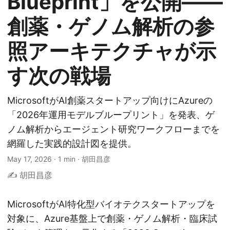
Blueprint」を公開――
創薬・ゲノム解析の参
照アーキテクチャが示
す次の戦場
MicrosoftがAI創薬スタートアップ向けにAzureの
「2026年運用モデルブループリント」を発表、ゲ
ノム解析からエージェント研究ワークフローまでを
網羅した実践的設計図を提供。
May 17, 2026
·
1 min
·
胡田昌彦
✍️ 胡田昌彦
MicrosoftがAI特化型バイオテクスタートアップを
対象に、Azure基盤上で創薬・ゲノム解析・臨床試