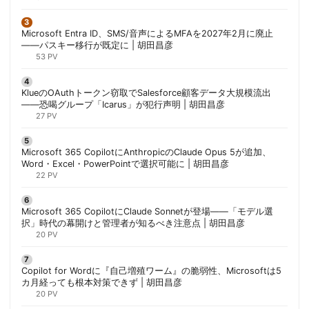
Microsoft Entra ID、SMS/音声によるMFAを2027年2月に廃止
——パスキー移行が既定に | 胡田昌彦
53 PV
KlueのOAuthトークン窃取でSalesforce顧客データ大規模流出
——恐喝グループ「Icarus」が犯行声明 | 胡田昌彦
27 PV
Microsoft 365 CopilotにAnthropicのClaude Opus 5が追加、
Word・Excel・PowerPointで選択可能に | 胡田昌彦
22 PV
Microsoft 365 CopilotにClaude Sonnetが登場——「モデル選
択」時代の幕開けと管理者が知るべき注意点 | 胡田昌彦
20 PV
Copilot for Wordに『自己増殖ワーム』の脆弱性、Microsoftは5
カ月経っても根本対策できず | 胡田昌彦
20 PV