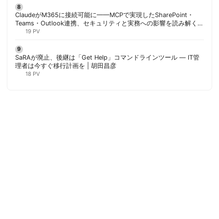
ClaudeがM365に接続可能に——MCPで実現したSharePoint・
Teams・Outlook連携、セキュリティと実務への影響を読み解く |
胡田昌彦
19 PV
SaRAが廃止、後継は「Get Help」コマンドラインツール — IT管
理者は今すぐ移行計画を | 胡田昌彦
18 PV