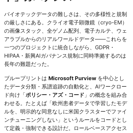
バイオテックデータの難しさは、その多様性と規制
の厳しさにある。クライオ電子顕微鏡（cryo-EM）
の画像スタック、全ゲノム配列、電子カルテ、ウェ
アラブルからのリアルワールドデータ――これらを
一つのプロジェクトに統合しながら、GDPR・
HIPAA・新興AIガバナンス規制に同時準拠するのは
長年の難題だった。
ブループリントは
Microsoft Purview
を中心とし
たデータ分類・系譜追跡の自動化と、AIワークロー
ド向け「
ポリシー・アズ・コード
」の概念を組み合
わせる。たとえば「欧州患者データで学習したモデ
ルを、明示的な同意なしに米国クラスターでファイ
ンチューニングしない」というルールをコードとし
て定義・強制できる設計だ。ロールベースアクセス