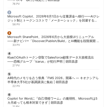
76 PV
Microsoft Copilot、2026年6月1日から従量課金へ移行——AIクレ
ジット制とトークンコストで「メーターショック」を回避する方
法 | 胡田昌彦
56 PV
Microsoft SharePoint、2026年6月から大規模UIリニューアル
——新ナビバー「Discover/Publish/Build」とAI機能を段階展開 |
胡田昌彦
33 PV
KlueのOAuthトークン窃取でSalesforce顧客データ大規模流出
——恐喝グループ「Icarus」が犯行声明 | 胡田昌彦
27 PV
AI時代のメモリを占う祭典「FMS 2026」開幕へ ― キオクシアら
半導体大手5社が基調講演に集結 | 胡田昌彦
22 PV
Copilot for Wordに『自己増殖ワーム』の脆弱性、Microsoftは5
カ月経っても根本対策できず | 胡田昌彦
21 PV