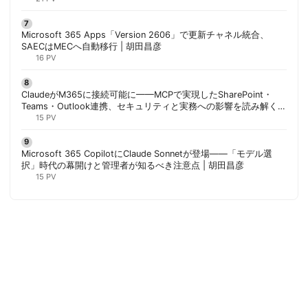
Microsoft 365 Apps「Version 2606」で更新チャネル統合、
SAECはMECへ自動移行 | 胡田昌彦
16 PV
ClaudeがM365に接続可能に——MCPで実現したSharePoint・
Teams・Outlook連携、セキュリティと実務への影響を読み解く |
胡田昌彦
15 PV
Microsoft 365 CopilotにClaude Sonnetが登場——「モデル選
択」時代の幕開けと管理者が知るべき注意点 | 胡田昌彦
15 PV