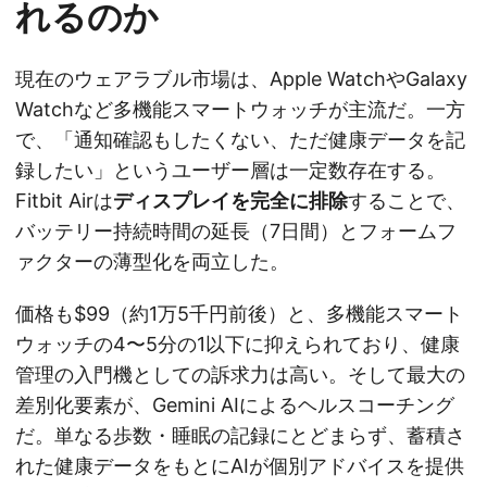
れるのか
現在のウェアラブル市場は、Apple WatchやGalaxy
Watchなど多機能スマートウォッチが主流だ。一方
で、「通知確認もしたくない、ただ健康データを記
録したい」というユーザー層は一定数存在する。
Fitbit Airは
ディスプレイを完全に排除
することで、
バッテリー持続時間の延長（7日間）とフォームフ
ァクターの薄型化を両立した。
価格も$99（約1万5千円前後）と、多機能スマート
ウォッチの4〜5分の1以下に抑えられており、健康
管理の入門機としての訴求力は高い。そして最大の
差別化要素が、Gemini AIによるヘルスコーチング
だ。単なる歩数・睡眠の記録にとどまらず、蓄積さ
れた健康データをもとにAIが個別アドバイスを提供