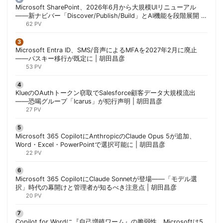
Microsoft SharePoint、2026年6月から大規模UIリニューアル
——新ナビバー「Discover/Publish/Build」とAI機能を段階展開 |
胡田昌彦
62 PV
Microsoft Entra ID、SMS/音声によるMFAを2027年2月に廃止
——パスキー移行が既定に | 胡田昌彦
53 PV
KlueのOAuthトークン窃取でSalesforce顧客データ大規模流出
——恐喝グループ「Icarus」が犯行声明 | 胡田昌彦
27 PV
Microsoft 365 CopilotにAnthropicのClaude Opus 5が追加、
Word・Excel・PowerPointで選択可能に | 胡田昌彦
22 PV
Microsoft 365 CopilotにClaude Sonnetが登場——「モデル選
択」時代の幕開けと管理者が知るべき注意点 | 胡田昌彦
20 PV
Copilot for Wordに『自己増殖ワーム』の脆弱性、Microsoftは5