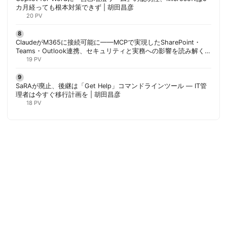
カ月経っても根本対策できず | 胡田昌彦
20 PV
ClaudeがM365に接続可能に——MCPで実現したSharePoint・
Teams・Outlook連携、セキュリティと実務への影響を読み解く |
胡田昌彦
19 PV
SaRAが廃止、後継は「Get Help」コマンドラインツール — IT管
理者は今すぐ移行計画を | 胡田昌彦
18 PV