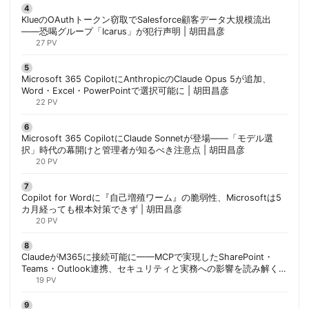
KlueのOAuthトークン窃取でSalesforce顧客データ大規模流出
——恐喝グループ「Icarus」が犯行声明 | 胡田昌彦
27 PV
Microsoft 365 CopilotにAnthropicのClaude Opus 5が追加、
Word・Excel・PowerPointで選択可能に | 胡田昌彦
22 PV
Microsoft 365 CopilotにClaude Sonnetが登場——「モデル選
択」時代の幕開けと管理者が知るべき注意点 | 胡田昌彦
20 PV
Copilot for Wordに『自己増殖ワーム』の脆弱性、Microsoftは5
カ月経っても根本対策できず | 胡田昌彦
20 PV
ClaudeがM365に接続可能に——MCPで実現したSharePoint・
Teams・Outlook連携、セキュリティと実務への影響を読み解く |
胡田昌彦
19 PV