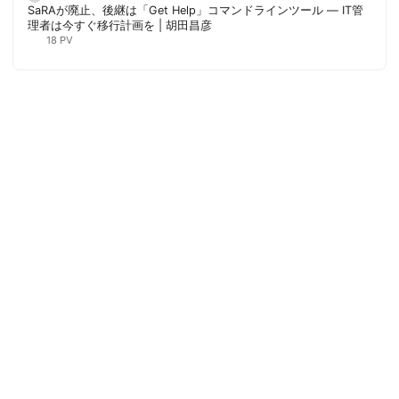
SaRAが廃止、後継は「Get Help」コマンドラインツール — IT管
理者は今すぐ移行計画を | 胡田昌彦
18 PV