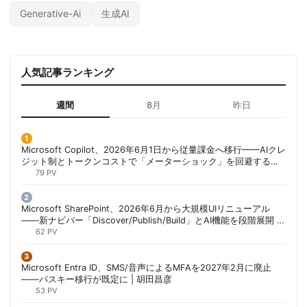
Generative-Ai
生成AI
人気記事ランキング
週間
8月
昨日
Microsoft Copilot、2026年6月1日から従量課金へ移行——AIクレ
ジット制とトークンコストで「メーターショック」を回避する方
法 | 胡田昌彦
79 PV
Microsoft SharePoint、2026年6月から大規模UIリニューアル
——新ナビバー「Discover/Publish/Build」とAI機能を段階展開 |
胡田昌彦
62 PV
Microsoft Entra ID、SMS/音声によるMFAを2027年2月に廃止
——パスキー移行が既定に | 胡田昌彦
53 PV