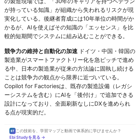
の製造現場では、「30年のキャリアを持つベテラン
が持っている知識」が組織から失われるリスクが現
実化している。後継者育成には10年単位の時間がか
かるが、AIを使えばその知識の「エッセンス」を比
較的短期間でシステムに組み込むことができる。
競争力の維持と自動化の加速
ドイツ・中国・韓国の
製造業がスマートファクトリー化を急ピッチで進め
る中、日本の製造業が従来の方法論に固執し続ける
ことは競争力の観点から限界に近づいている。
Copilot for Factoriesは、既存の製造設備（レガシ
ーシステムを含む）にAIを「後付け」で追加できる
設計になっており、全面刷新なしにDXを進められ
る点が現実的だ。
この技術を、学習マップと動画で体系的に学びませんか？
ST
Ebi Studyを見る →