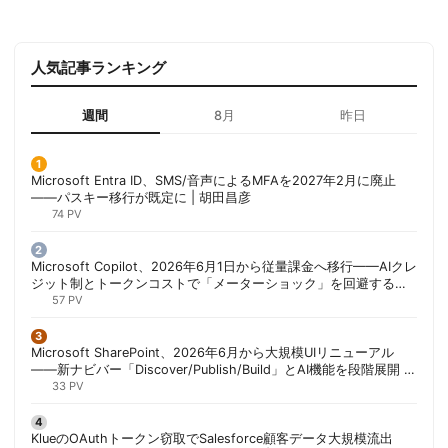
人気記事ランキング
週間
8月
昨日
Microsoft Entra ID、SMS/音声によるMFAを2027年2月に廃止
——パスキー移行が既定に | 胡田昌彦
74 PV
Microsoft Copilot、2026年6月1日から従量課金へ移行——AIクレ
ジット制とトークンコストで「メーターショック」を回避する方
法 | 胡田昌彦
57 PV
Microsoft SharePoint、2026年6月から大規模UIリニューアル
——新ナビバー「Discover/Publish/Build」とAI機能を段階展開 |
胡田昌彦
33 PV
KlueのOAuthトークン窃取でSalesforce顧客データ大規模流出