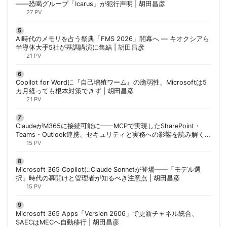
——恐喝グループ「Icarus」が犯行声明 | 胡田昌彦
27 PV
AI時代のメモリを占う祭典「FMS 2026」開幕へ ― キオクシアら
半導体大手5社が基調講演に集結 | 胡田昌彦
21 PV
Copilot for Wordに『自己増殖ワーム』の脆弱性、Microsoftは5
カ月経っても根本対策できず | 胡田昌彦
21 PV
ClaudeがM365に接続可能に——MCPで実現したSharePoint・
Teams・Outlook連携、セキュリティと実務への影響を読み解く |
胡田昌彦
15 PV
Microsoft 365 CopilotにClaude Sonnetが登場——「モデル選
択」時代の幕開けと管理者が知るべき注意点 | 胡田昌彦
15 PV
Microsoft 365 Apps「Version 2606」で更新チャネル統合、
SAECはMECへ自動移行 | 胡田昌彦