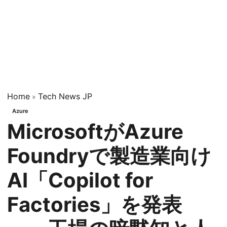
Home
Tech News JP
»
Azure
MicrosoftがAzure
Foundryで製造業向け
AI「Copilot for
Factories」を発表