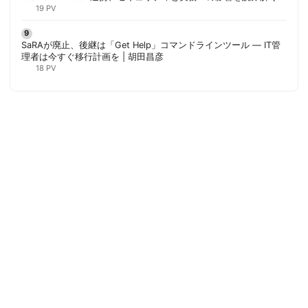
胡田昌彦
19 PV
SaRAが廃止、後継は「Get Help」コマンドラインツール — IT管
理者は今すぐ移行計画を | 胡田昌彦
18 PV