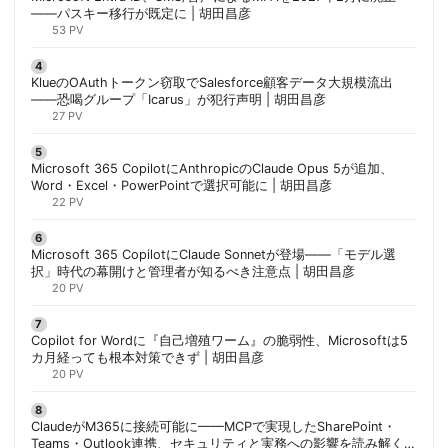
——パスキー移行が既定に | 胡田昌彦
53 PV
KlueのOAuthトークン窃取でSalesforce顧客データ大規模流出
——恐喝グループ「Icarus」が犯行声明 | 胡田昌彦
27 PV
Microsoft 365 CopilotにAnthropicのClaude Opus 5が追加、
Word・Excel・PowerPointで選択可能に | 胡田昌彦
22 PV
Microsoft 365 CopilotにClaude Sonnetが登場——「モデル選
択」時代の幕開けと管理者が知るべき注意点 | 胡田昌彦
20 PV
Copilot for Wordに『自己増殖ワーム』の脆弱性、Microsoftは5
カ月経っても根本対策できず | 胡田昌彦
20 PV
ClaudeがM365に接続可能に——MCPで実現したSharePoint・
Teams・Outlook連携、セキュリティと実務への影響を読み解く |