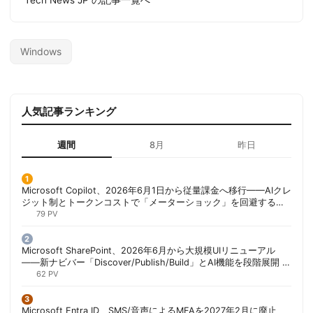
Tech News JP の記事一覧へ
Windows
人気記事ランキング
週間
8月
昨日
Microsoft Copilot、2026年6月1日から従量課金へ移行——AIクレ
ジット制とトークンコストで「メーターショック」を回避する方
法 | 胡田昌彦
79 PV
Microsoft SharePoint、2026年6月から大規模UIリニューアル
——新ナビバー「Discover/Publish/Build」とAI機能を段階展開 |
胡田昌彦
62 PV
Microsoft Entra ID、SMS/音声によるMFAを2027年2月に廃止