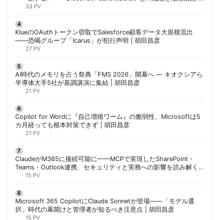
胡田昌彦
33 PV
KlueのOAuthトークン窃取でSalesforce顧客データ大規模流出
——恐喝グループ「Icarus」が犯行声明 | 胡田昌彦
27 PV
AI時代のメモリを占う祭典「FMS 2026」開幕へ ― キオクシアら
半導体大手5社が基調講演に集結 | 胡田昌彦
21 PV
Copilot for Wordに『自己増殖ワーム』の脆弱性、Microsoftは5
カ月経っても根本対策できず | 胡田昌彦
21 PV
ClaudeがM365に接続可能に——MCPで実現したSharePoint・
Teams・Outlook連携、セキュリティと実務への影響を読み解く |
胡田昌彦
15 PV
Microsoft 365 CopilotにClaude Sonnetが登場——「モデル選
択」時代の幕開けと管理者が知るべき注意点 | 胡田昌彦
15 PV