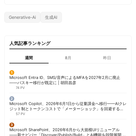
Generative-Ai
生成AI
人気記事ランキング
週間
8月
昨日
Microsoft Entra ID、SMS/音声によるMFAを2027年2月に廃止
——パスキー移行が既定に | 胡田昌彦
74 PV
Microsoft Copilot、2026年6月1日から従量課金へ移行——AIクレ
ジット制とトークンコストで「メーターショック」を回避する方
法 | 胡田昌彦
57 PV
Microsoft SharePoint、2026年6月から大規模UIリニューアル
——新ナビバー「Discover/Publish/Build」とAI機能を段階展開 |