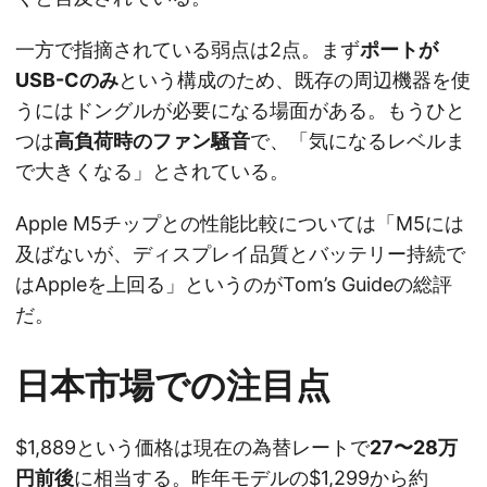
一方で指摘されている弱点は2点。まず
ポートが
USB-Cのみ
という構成のため、既存の周辺機器を使
うにはドングルが必要になる場面がある。もうひと
つは
高負荷時のファン騒音
で、「気になるレベルま
で大きくなる」とされている。
Apple M5チップとの性能比較については「M5には
及ばないが、ディスプレイ品質とバッテリー持続で
はAppleを上回る」というのがTom’s Guideの総評
だ。
日本市場での注目点
$1,889という価格は現在の為替レートで
27〜28万
円前後
に相当する。昨年モデルの$1,299から約