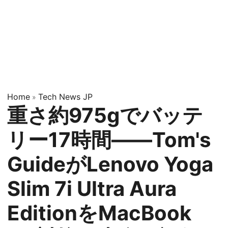
Home
Tech News JP
»
重さ約975gでバッテ
リー17時間——Tom's
GuideがLenovo Yoga
Slim 7i Ultra Aura
EditionをMacBook