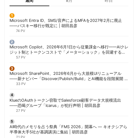
週間
8月
昨日
Microsoft Entra ID、SMS/音声によるMFAを2027年2月に廃止
——パスキー移行が既定に | 胡田昌彦
74 PV
Microsoft Copilot、2026年6月1日から従量課金へ移行——AIクレ
ジット制とトークンコストで「メーターショック」を回避する方
法 | 胡田昌彦
57 PV
Microsoft SharePoint、2026年6月から大規模UIリニューアル
——新ナビバー「Discover/Publish/Build」とAI機能を段階展開 |
胡田昌彦
33 PV
KlueのOAuthトークン窃取でSalesforce顧客データ大規模流出
——恐喝グループ「Icarus」が犯行声明 | 胡田昌彦
27 PV
AI時代のメモリを占う祭典「FMS 2026」開幕へ ― キオクシアら
半導体大手5社が基調講演に集結 | 胡田昌彦
21 PV