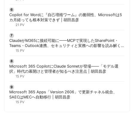
Copilot for Wordに『自己増殖ワーム』の脆弱性、Microsoftは5
カ月経っても根本対策できず | 胡田昌彦
21 PV
ClaudeがM365に接続可能に——MCPで実現したSharePoint・
Teams・Outlook連携、セキュリティと実務への影響を読み解く |
胡田昌彦
15 PV
Microsoft 365 CopilotにClaude Sonnetが登場——「モデル選
択」時代の幕開けと管理者が知るべき注意点 | 胡田昌彦
15 PV
Microsoft 365 Apps「Version 2606」で更新チャネル統合、
SAECはMECへ自動移行 | 胡田昌彦
15 PV